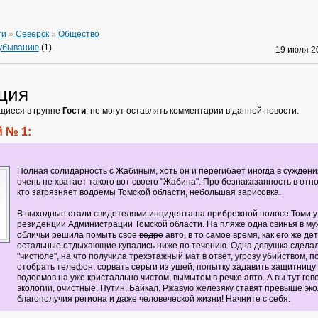
ти
»
Северск
»
Общество
 убыванию
(1)
19 июля 
ция
щиеся в группе
Гости
, не могут оставлять комментарии в данной новости.
 № 1:
Полная солидарность с Жабиным, хоть он и перегибает иногда в суждени
очень не хватает такого вот своего "Жабина". Про безнаказанность в отн
кто загрязняет водоемы Томской области, небольшая зарисовка.
В выходные стали свидетелями инцидента на прибрежной полосе Томи у
резиденции Администрации Томской области. На пляже одна свинья в му
обличьи решила помыть свое
ведро
авто, в то самое время, как его же дет
остальные отдыхающие купались ниже по течению. Одна девушка сдела
"чистюле", на что получила трехэтажный мат в ответ, угрозу убийством, п
отобрать телефон, сорвать серьги из ушей, попытку задавить защитницу
водоемов на уже кристалльно чистом, вымытом в речке авто. А вы тут гово
экологии, очистные, Путин, Байкал. Ржавую железяку ставят превыше эко
благополучия региона и даже человеческой жизни! Начните с себя.