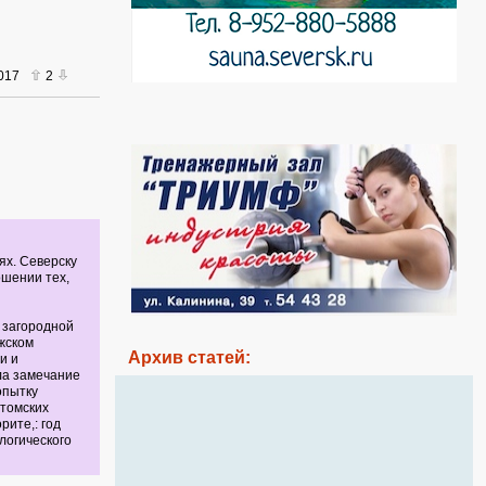
2017
2
ях. Северску
ошении тех,
 загородной
жском
Архив статей:
и и
ла замечание
опытку
 томских
рите,: год
логического