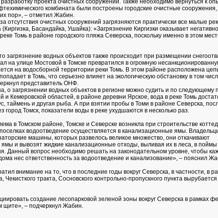
 разработку проекта очистных сооружений. Также необходимо вернуться к опы
фтехимического комбината были построены городские очистные сооружения,
их пор», – отметил Жабин.
-за отсутствия очистных сооружений загрязняются практически все малые рек
 (Киргизка, Басандайка, Ушайка): «Загрязнение Киргизки оказывает негативн
реке Томь в районе городского пляжа Северска, поскольку именно в этом мест
то загрязнение водных объектов также происходит при размещении снегоотв
вал на улице Мостовой в Томске превратился в огромную несанкционированную
ается на водосборной территории реки Томь. В этом районе расположена це
 попадает в Томь, что серьезно влияет на экологическую обстановку в том числ
черкнул представитель ОНФ.
, о загрязнении водных объектов в регионе можно судить и по следующему 
й и Кемеровской областей, в районе деревни Ярское, вода в реке Томь достат
с, таймень и другая рыба. А при взятии пробы в Томи в районе Северска, пос
 город Томск, показатели воды в реке ухудшаются в несколько раз.
ема в Томском районе, Томске и Северске возникла при строительстве котте
х поселках водоотведение осуществляется в канализационные ямы. Владельц
аторские машины, которых развелось великое множество, они откачивают
ямы и вывозят жидкие канализационные отходы, выливая их в леса, в поймы 
я. Данный вопрос необходимо решать на законодательном уровне, чтобы ка
дома нес ответственность за водоотведение и канализование», – пояснил Жа
ратил внимание на то, что в последние годы вокруг Северска, в частности, в р
а, Чекисткого тракта, Сосновского контрольно-пропускного пункта вырубаетс
иировать создание лесопарковой зеленой зоны вокруг Северска в рамках ф
м щите», – подчеркнул Жабин.