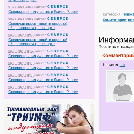
С Е В Е Р С К
07.03.2026 22:33
написал
Северск принял участие в Лыжне России
Категория:
Новос
С Е В Е Р С К
06.03.2026 00:57
написал
Комментарии:
по
Северчан просят пройти опрос об
общественном транспорте
С Е В Е Р С К
06.03.2026 00:52
написал
Информа
Северчан просят пройти опрос об
общественном транспорте
Посетители, находя
С Е В Е Р С К
06.03.2026 00:37
написал
Комментарий
Северск принял участие в Лыжне России
С Е В Е Р С К
06.03.2026 00:23
написал
Написал:
ask
Северск принял участие в Лыжне России
С Е В Е Р С К
06.03.2026 00:18
написал
Северск принял участие в Лыжне России
С Е В Е Р С К
06.03.2026 00:09
написал
Северск принял участие в Лыжне России