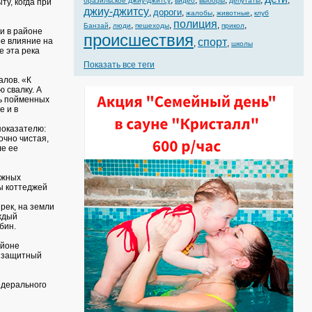
,
,
,
,
,
бразильское джиу-джитсу
видео
выборы
депутаты
ту, когда при
джиу-джитсу
дороги
,
,
,
,
жалобы
животные
клуб
полиция
,
,
,
,
,
Банзай
люди
пешеходы
прикол
и в районе
происшествия
ое влияние на
спорт
,
,
школы
е эта река
Показать все теги
алов. «К
 свалку. А
пь пойменных
е и в
показателю:
очно чистая,
ле ее
джных
ы коттеджей
рек, на земли
ждый
бин.
айоне
я защитный
едерального