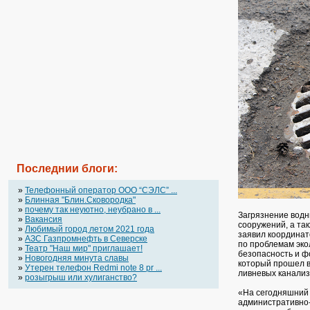
Последнии блоги:
»
Телефонный оператор OOO “СЭЛС” ...
»
Блинная "Блин.Сковородка"
»
почему так неуютно, неубрано в ...
Загрязнение водн
»
Вакансия
сооружений, а так
»
Любимый город летом 2021 года
заявил координат
»
АЗС Газпромнефть в Северске
по проблемам эко
»
Театр "Наш мир" приглашает!
безопасность и ф
»
Новогодняя минута славы
который прошел в
»
Утерен телефон Redmi note 8 pr ...
ливневых канализ
»
розыгрыш или хулиганство?
«На сегодняшний 
административно-