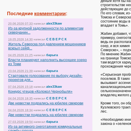
деньги хотя бы на
строительстве не
действующие до с
Последние
комментарии
:
По его словам, из
Томска и Северска
состояние воды в 
alex33kaw
20.06.2026 07:33
написал
впадает в Томь».
Из-за крупной задолженности по алиментам
северчанин...
Жабин добавил, ч
примеру, снегоот
С Е В Е Р С К
19.05.2026 14:30
написал
ведь он располаг
Житель Северска под давлением мошенников
озер, и вся химия
вскрыл сейф...
Северске», – под
По мнению Жабина
барыга
04.05.2026 21:25
написал
на границе Томско
Власти планируют наполнить высохшее озеро
там водятся хариу
из Томи
прохождения через
барыга
23.04.2026 21:39
написал
«Серьезная пробл
Стартовало голосование по выбору дизайн-
поселков. В таки
проектов для...
вызывают ассениз
alex33kaw
канализационыне 
07.04.2026 15:18
написал
сельхозназначени
Конкурс чтецов «Колокол Чернобыля»
владелец жилого 
С Е В Е Р С К
04.04.2026 18:35
написал
Две невестки подрались на юбилее свекрови
Кроме того, он об
Кузлевского тракт
С Е В Е Р С К
04.04.2026 18:34
написал
лес.
Две невестки подрались на юбилее свекрови
«Необходимо иниц
барыга
27.03.2026 19:54
написал
закона о «зелено
Из-за активного снеготаяния коммунальные
службы города...