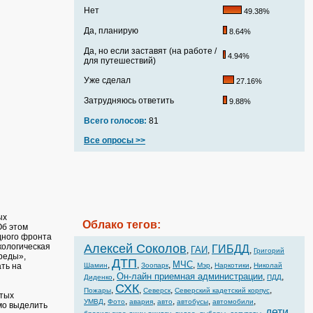
Нет
49.38%
Да, планирую
8.64%
Да, но если заставят (на работе /
4.94%
для путешествий)
Уже сделал
27.16%
Затрудняюсь ответить
9.88%
Всего голосов:
81
Все опросы >>
ых
Облако тегов:
Об этом
дного фронта
кологическая
Алексей Соколов
ГИБДД
ГАИ
,
,
,
Григорий
реды»,
ДТП
МЧС
,
,
,
,
,
,
ть на
Шамин
Зоопарк
Мэр
Наркотики
Николай
Он-лайн приемная администрации
,
,
,
Диденко
ПДД
СХК
,
,
,
,
Пожары
Северск
Северский кадетский корпус
ытых
,
,
,
,
,
,
УМВД
Фото
авария
авто
автобусы
автомобили
мо выделить
дети