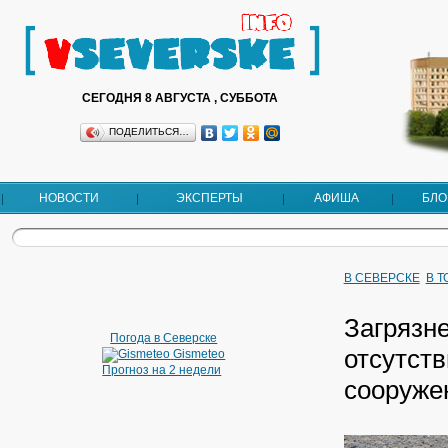
СЕГОДНЯ 8 АВГУСТА , СУББОТА
ПОДЕЛИТЬСЯ…
НОВОСТИ
ЭКСПЕРТЫ
АФИША
БЛО
В СЕВЕРСКЕ
В 
Загрязн
Погода в Северске
отсутст
Gismeteo
Прогноз на 2 недели
сооруже