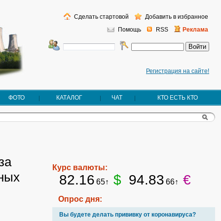
Сделать стартовой
Добавить в избранное
Помощь
RSS
Реклама
Регистрация на сайте!
ФОТО
КАТАЛОГ
ЧАТ
КТО ЕСТЬ КТО
за
Курс валюты:
ных
82.16
$
94.83
€
65↑
66↑
Опрос дня:
Вы будете делать прививку от коронавируса?