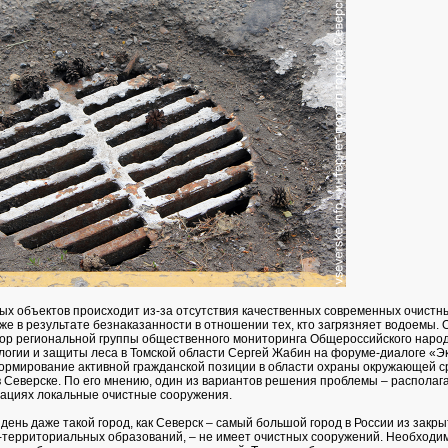
ых объектов происходит из-за отсутствия качественных современных очистн
же в результате безнаказанности в отношении тех, кто загрязняет водоемы. 
ор региональной группы общественного мониторинга Общероссийского наро
логии и защиты леса в Томской области Сергей Жабин на форуме-диалоге «Э
ормирование активной гражданской позиции в области охраны окружающей с
 Северске. По его мнению, один из вариантов решения проблемы – располага
ациях локальные очистные сооружения.
день даже такой город, как Северск – самый большой город в России из закр
территориальных образований, – не имеет очистных сооружений. Необходи