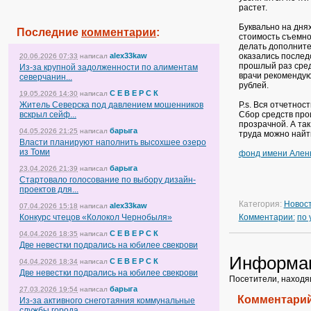
растет.
Буквально на днях
Последние
комментарии
:
стоимость съемно
делать дополнител
оказались послед
alex33kaw
20.06.2026 07:33
написал
прошлый раз сред
Из-за крупной задолженности по алиментам
врачи рекомендую
северчанин...
рублей.
С Е В Е Р С К
19.05.2026 14:30
написал
P.s. Вся отчетно
Житель Северска под давлением мошенников
Сбор средств про
вскрыл сейф...
прозрачной. А та
барыга
04.05.2026 21:25
написал
труда можно найти
Власти планируют наполнить высохшее озеро
из Томи
фонд имени Ален
барыга
23.04.2026 21:39
написал
Стартовало голосование по выбору дизайн-
проектов для...
Категория:
Новос
alex33kaw
07.04.2026 15:18
написал
Комментарии:
по
Конкурс чтецов «Колокол Чернобыля»
С Е В Е Р С К
04.04.2026 18:35
написал
Две невестки подрались на юбилее свекрови
Информа
С Е В Е Р С К
04.04.2026 18:34
написал
Две невестки подрались на юбилее свекрови
Посетители, находя
барыга
27.03.2026 19:54
написал
Комментарий
Из-за активного снеготаяния коммунальные
службы города...