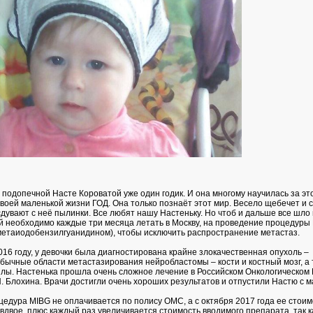
подопечной Насте Короватой уже один годик. И она многому научилась за эт
своей маленькой жизни ГОД. Она только познаёт этот мир. Весело щебечет и 
дувают с неё пылинки. Все любят нашу Настеньку. Но чтоб и дальше все шло 
й необходимо каждые три месяца летать в Москву, на проведение процедуры
метаиодобензилгуанидином), чтобы исключить распространение метастаз.
16 году, у девочки была диагностирована крайне злокачественная опухоль –
бычные области метастазирования нейробластомы – кости и костный мозг, а 
лы. Настенька прошла очень сложное лечение в Российском Онкологическом
. Блохина. Врачи достигли очень хороших результатов и отпустили Настю с 
цедура MIBG не оплачивается по полису ОМС, а с октября 2017 года ее стоим
вдвое, плюс каждый раз увеличивается стоимость вводимого препарата, так к