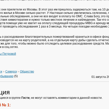
 они прилетели из Москвы. В этот раз им пришлось задержаться там, на 10 д
го жилья в Москве сильно растет. У Настюши сильно увеличилась селезенка,
ьные обследования, а они не все входят в оплату по ОМС. Слава Богу, это п
ствия химиотерапии и нужно только местное лечение и наблюдение. Так что 
ств помощи уже не хватит на оплату следующей процедуры MIBG и аренду к
т проводить обследования 1 раз в 3 месяца. На четыре поездки необходимо 
сть о расходовании благотворительных пожертвований храниться в офисе фон
изводится не на карту родителей, а на отдельную карту дабы сделать отчетн
к же для того, чтобы можно было отследить целевое расходование средств. М
 в соц.сетях.
ы Петровой
ти
»
Северск
»
Общество
 убыванию
(5)
01 августа 
ция
щиеся в группе
Гости
, не могут оставлять комментарии в данной новости.
 № 1: