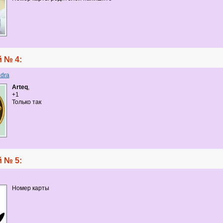
 № 4:
dra
Arteq
,
+1
Только так
 № 5:
Номер карты