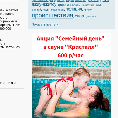
,
,
,
,
,
бразильское джиу-джитсу
видео
выборы
депутаты
джиу-джитсу
дороги
,
,
,
,
жалобы
животные
клуб
полиция
,
,
,
,
,
Банзай
люди
пешеходы
прикол
ней, а летом
происшествия
 пришлось
спорт
,
,
школы
росто
собранных в
Показать все теги
вартиры. Пока
200 000
да.
ость
ать Насти без
2017
0