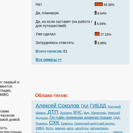
Нет
49.38%
Да, планирую
8.64%
Да, но если заставят (на работе /
4.94%
для путешествий)
Уже сделал
27.16%
Затрудняюсь ответить
9.88%
Всего голосов:
81
Все опросы >>
от первый и
смеется.
гладко,
 MIBG
Облако тегов:
Алексей Соколов
ГИБДД
ГАИ
,
,
,
Григорий
ДТП
также
МЧС
,
,
,
,
,
,
Шамин
Зоопарк
Мэр
Наркотики
Николай
 Научном
Он-лайн приемная администрации
,
,
,
Диденко
ПДД
мамой домой.
СХК
,
,
,
,
Пожары
Северск
Северский кадетский корпус
ость
,
,
,
,
,
,
УМВД
Фото
авария
авто
автобусы
автомобили
ак Настенька
дети