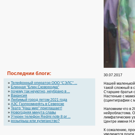
Последнии блоги:
30.07.2017
»
Телефонный оператор OOO “СЭЛС” ...
Нашей маленькой 
»
Блинная "Блин.Сковородка"
такой сложный в 
»
почему так неуютно, неубрано в ...
Старшие братья с
»
Вакансия
Настеньке с мамо
»
Любимый город летом 2021 года
(сцинтиграфии с 
»
АЗС Газпромнефть в Северске
»
Театр "Наш мир" приглашает!
Напомним что в 20
»
Новогодняя минута славы
нейробластома. О
»
Утерен телефон Redmi note 8 pr ...
лимфатические уз
»
розыгрыш или хулиганство?
Центре имени Н.Н
К сожалению, про
увеличится почти 