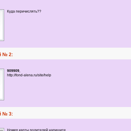
Куда перичислять??
 № 2:
909909
,
http://fond-alena.ru/site/help
 № 3:
Номер карты родителей напишите