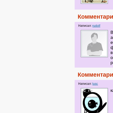
Комментари
Написал:
rudolf
В
а
е
ф
в
о
р
Комментари
Написал:
lusc
к