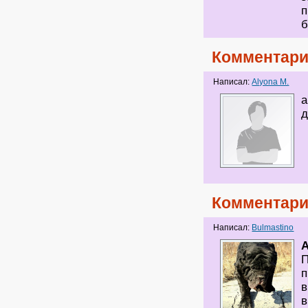
п
б
Комментари
Написал:
Alyona M.
а
д
Комментари
Написал:
Bulmastino
A
П
п
в
в