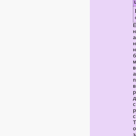
Е
н
а
н
н
б
м
в
а
п
в
р
д
с
р
с
Т
о
з