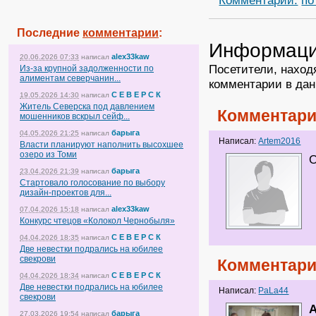
Комментарии:
по
Последние
комментарии
:
Информац
alex33kaw
20.06.2026 07:33
написал
Посетители, наход
Из-за крупной задолженности по
алиментам северчанин...
комментарии в дан
С Е В Е Р С К
19.05.2026 14:30
написал
Житель Северска под давлением
Комментари
мошенников вскрыл сейф...
барыга
04.05.2026 21:25
написал
Написал:
Artem2016
Власти планируют наполнить высохшее
озеро из Томи
О
барыга
23.04.2026 21:39
написал
Стартовало голосование по выбору
дизайн-проектов для...
alex33kaw
07.04.2026 15:18
написал
Конкурс чтецов «Колокол Чернобыля»
С Е В Е Р С К
04.04.2026 18:35
написал
Две невестки подрались на юбилее
свекрови
Комментари
С Е В Е Р С К
04.04.2026 18:34
написал
Две невестки подрались на юбилее
Написал:
PaLa44
свекрови
A
барыга
27.03.2026 19:54
написал