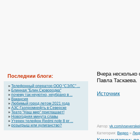
Вчера несколько
Последнии блоги:
Павла Таскаева.
»
Телефонный оператор OOO “СЭЛС” ...
»
Блинная "Блин.Сковородка"
Источник
»
почему так неуютно, неубрано в ...
»
Вакансия
»
Любимый город летом 2021 года
»
АЗС Газпромнефть в Северске
»
Театр "Наш мир" приглашает!
»
Новогодняя минута славы
»
Утерен телефон Redmi note 8 pr ...
»
розыгрыш или хулиганство?
Автор:
vk.com/vseverske
Категория:
Видео
»
Люд