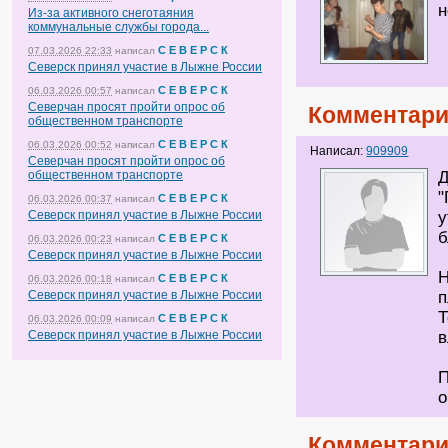
н
Из-за активного снеготаяния
коммунальные службы города...
С Е В Е Р С К
07.03.2026 22:33
написал
Северск принял участие в Лыжне России
С Е В Е Р С К
06.03.2026 00:57
написал
Северчан просят пройти опрос об
Комментари
общественном транспорте
С Е В Е Р С К
06.03.2026 00:52
написал
Написал:
909909
Северчан просят пройти опрос об
общественном транспорте
Д
"
С Е В Е Р С К
06.03.2026 00:37
написал
Северск принял участие в Лыжне России
у
б
С Е В Е Р С К
06.03.2026 00:23
написал
Северск принял участие в Лыжне России
Н
С Е В Е Р С К
06.03.2026 00:18
написал
Северск принял участие в Лыжне России
п
Т
С Е В Е Р С К
06.03.2026 00:09
написал
Северск принял участие в Лыжне России
в
П
о
Комментари