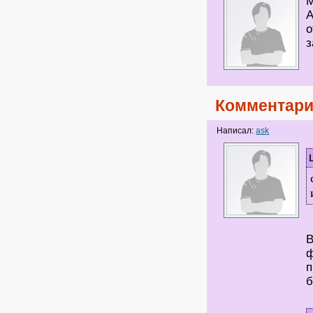
М
А
о
з
Комментари
Написал:
ask
В
ф
п
б