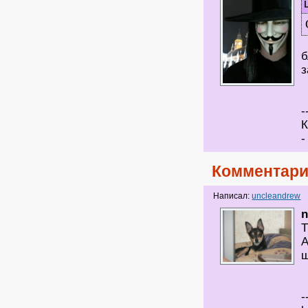
б
з
-
К
-
Комментари
Написал:
uncleandrew
n
Т
А
-