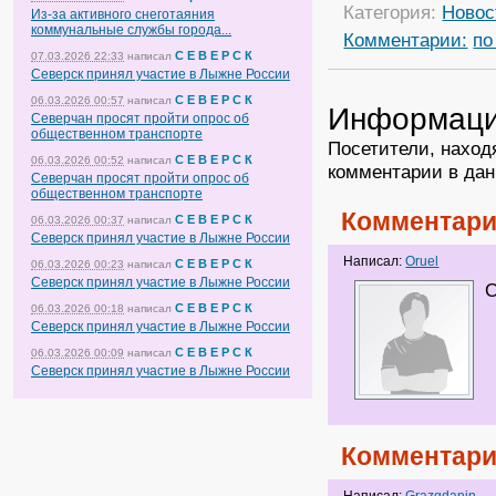
Категория:
Новос
Из-за активного снеготаяния
коммунальные службы города...
Комментарии:
по
С Е В Е Р С К
07.03.2026 22:33
написал
Северск принял участие в Лыжне России
С Е В Е Р С К
06.03.2026 00:57
написал
Информац
Северчан просят пройти опрос об
общественном транспорте
Посетители, наход
С Е В Е Р С К
06.03.2026 00:52
написал
комментарии в дан
Северчан просят пройти опрос об
общественном транспорте
Комментари
С Е В Е Р С К
06.03.2026 00:37
написал
Северск принял участие в Лыжне России
Написал:
Оruel
С Е В Е Р С К
06.03.2026 00:23
написал
Северск принял участие в Лыжне России
О
С Е В Е Р С К
06.03.2026 00:18
написал
Северск принял участие в Лыжне России
С Е В Е Р С К
06.03.2026 00:09
написал
Северск принял участие в Лыжне России
Комментари