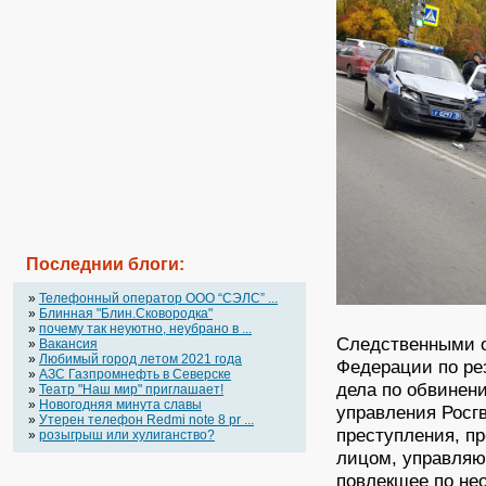
Последнии блоги:
»
Телефонный оператор OOO “СЭЛС” ...
»
Блинная "Блин.Сковородка"
»
почему так неуютно, неубрано в ...
Следственными о
»
Вакансия
»
Любимый город летом 2021 года
Федерации по ре
»
АЗС Газпромнефть в Северске
дела по обвинен
»
Театр "Наш мир" приглашает!
»
Новогодняя минута славы
управления Росг
»
Утерен телефон Redmi note 8 pr ...
преступления, пр
»
розыгрыш или хулиганство?
лицом, управляю
повлекшее по не