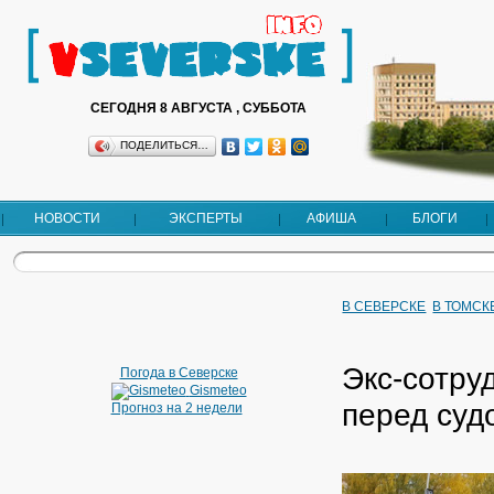
СЕГОДНЯ 8 АВГУСТА , СУББОТА
ПОДЕЛИТЬСЯ…
НОВОСТИ
ЭКСПЕРТЫ
АФИША
БЛОГИ
В СЕВЕРСКЕ
В ТОМСК
Экс-сотру
Погода в Северске
Gismeteo
перед суд
Прогноз на 2 недели