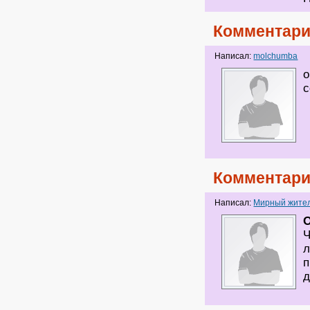
Комментари
Написал:
molchumba
о
с
Комментари
Написал:
Мирный жите
О
Ч
л
п
д