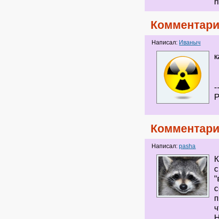
h
Комментари
Написал:
Иваныч
к
-
Р
Комментари
Написал:
pasha
К
с
"
с
п
ч