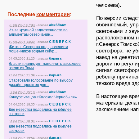
человека).
Последние
комментарии
:
По версии следст
обвиняемый, уп
alex33kaw
20.06.2026 07:33
написал
Из-за крупной задолженности по
световыми и звук
алиментам северчанин...
расположенном н
С Е В Е Р С К
19.05.2026 14:30
написал
г.Северск Томск
Житель Северска под давлением
светофора, не уб
мошенников вскрыл сейф...
наезд на девяти
барыга
04.05.2026 21:25
написал
дороги по регул
Власти планируют наполнить высохшее
озеро из Томи
сигнал светофор
барыга
23.04.2026 21:39
написал
ребенку причине
Стартовало голосование по выбору
тяжкого вреда зд
дизайн-проектов для...
alex33kaw
07.04.2026 15:18
написал
В настоящее вре
Конкурс чтецов «Колокол Чернобыля»
материалы дела 
С Е В Е Р С К
04.04.2026 18:35
написал
заключением нап
Две невестки подрались на юбилее
свекрови
С Е В Е Р С К
04.04.2026 18:34
написал
Две невестки подрались на юбилее
свекрови
барыга
27.03.2026 19:54
написал