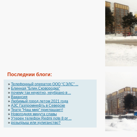
Последнии блоги:
»
Телефонный оператор OOO “СЭЛС” ...
»
Блинная "Блин.Сковородка"
»
почему так неуютно, неубрано в ...
»
Вакансия
»
Любимый город летом 2021 года
»
АЗС Газпромнефть в Северске
»
Театр "Наш мир" приглашает!
»
Новогодняя минута славы
»
Утерен телефон Redmi note 8 pr ...
»
розыгрыш или хулиганство?