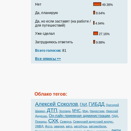
Нет
49.38%
Да, планирую
8.64%
Да, но если заставят (на работе /
4.94%
для путешествий)
Уже сделал
27.16%
Затрудняюсь ответить
9.88%
Всего голосов:
81
Все опросы >>
Облако тегов:
Алексей Соколов
ГИБДД
ГАИ
,
,
,
Григорий
ДТП
МЧС
,
,
,
,
,
,
Шамин
Зоопарк
Мэр
Наркотики
Николай
Он-лайн приемная администрации
,
,
,
Диденко
ПДД
СХК
,
,
,
,
Пожары
Северск
Северский кадетский корпус
,
,
,
,
,
,
УМВД
Фото
авария
авто
автобусы
автомобили
дети