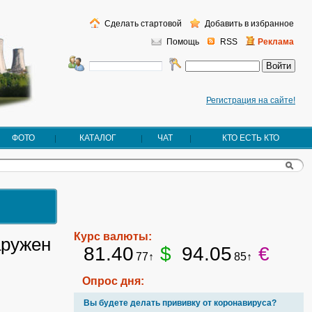
Сделать стартовой
Добавить в избранное
Помощь
RSS
Реклама
Регистрация на сайте!
ФОТО
КАТАЛОГ
ЧАТ
КТО ЕСТЬ КТО
Курс валюты:
аружен
81.40
$
94.05
€
77↑
85↑
Опрос дня:
Вы будете делать прививку от коронавируса?