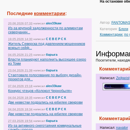
На остановке об
Последние
комментарии
:
Автор:
FANTOMA
alex33kaw
20.06.2026 07:33
написал
Из-за крупной задолженности по алиментам
Категория:
Блоги
северчанин...
Комментарии:
по
С Е В Е Р С К
19.05.2026 14:30
написал
Житель Северска под давлением мошенников
вскрыл сейф...
Информа
барыга
04.05.2026 21:25
написал
Власти планируют наполнить высохшее озеро
Посетители, находя
из Томи
Комментарий
барыга
23.04.2026 21:39
написал
Стартовало голосование по выбору дизайн-
Написал:
Zeitgeist
проектов для...
alex33kaw
07.04.2026 15:18
написал
Конкурс чтецов «Колокол Чернобыля»
С Е В Е Р С К
04.04.2026 18:35
написал
Две невестки подрались на юбилее свекрови
С Е В Е Р С К
04.04.2026 18:34
написал
Две невестки подрались на юбилее свекрови
Комментарий
барыга
27.03.2026 19:54
написал
Из-за активного снеготаяния коммунальные
Написал:
navator
службы города...