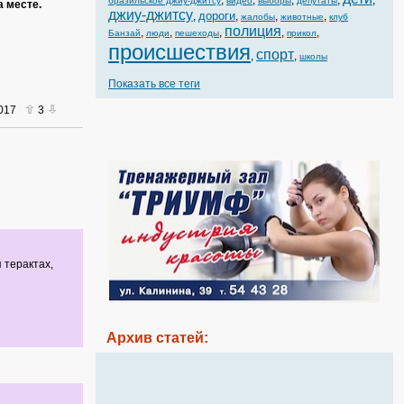
,
,
,
,
,
бразильское джиу-джитсу
видео
выборы
депутаты
 месте.
джиу-джитсу
дороги
,
,
,
,
жалобы
животные
клуб
полиция
,
,
,
,
,
Банзай
люди
пешеходы
прикол
происшествия
спорт
,
,
школы
Показать все теги
2017
3
 терактах,
Архив статей: