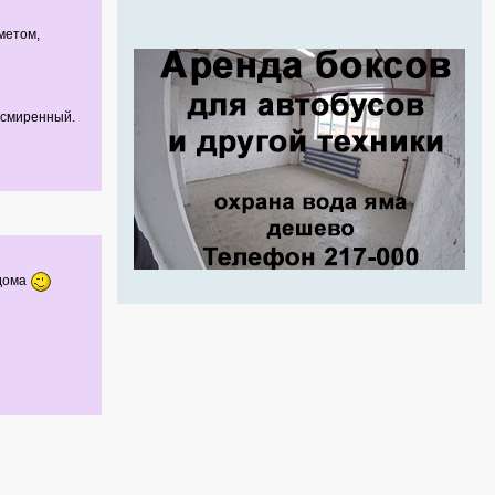
метом,
- смиренный.
 дома