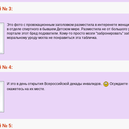
 № 3:
Это фото с провокационным заголовком разместила в интеренете женщ
в отделе спиртного в бывшем Детском мире. Разместила не от большого у
портале этот бред подхватили. Кому-то просто мозги "забронировать" за
моральному уроду могла не понравиться эта табличка.
 № 4:
И это в день открытия Всероссийской декады инвалидов..
Осуждаете 
окажетесь на их месте.
 № 5: