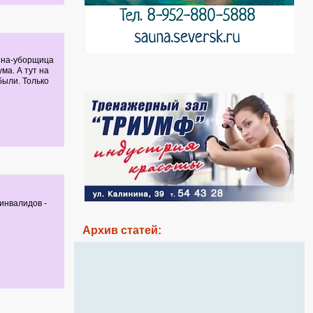
ина-уборщица
ма. А тут на
были. Только
инвалидов -
Архив статей: