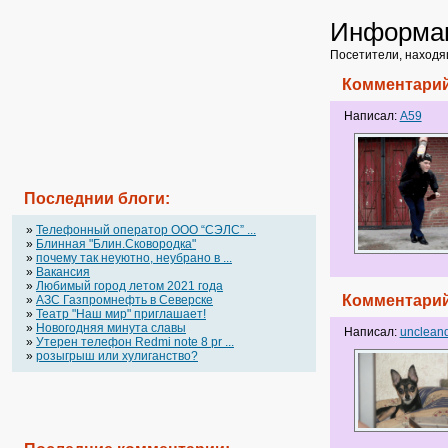
Информа
Посетители, находя
Комментарий
Написал:
A59
Последнии блоги:
»
Телефонный оператор OOO “СЭЛС” ...
»
Блинная "Блин.Сковородка"
»
почему так неуютно, неубрано в ...
»
Вакансия
»
Любимый город летом 2021 года
Комментарий
»
АЗС Газпромнефть в Северске
»
Театр "Наш мир" приглашает!
»
Новогодняя минута славы
Написал:
unclean
»
Утерен телефон Redmi note 8 pr ...
»
розыгрыш или хулиганство?