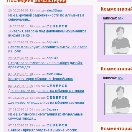
Последние
комментарии
:
Комментарий
alex33kaw
20.06.2026 07:33
написал
Из-за крупной задолженности по алиментам
Написал:
ask
северчанин...
С Е В Е Р С К
19.05.2026 14:30
написал
Житель Северска под давлением мошенников
вскрыл сейф...
барыга
04.05.2026 21:25
написал
Власти планируют наполнить высохшее озеро
из Томи
барыга
23.04.2026 21:39
написал
Стартовало голосование по выбору дизайн-
проектов для...
Комментарий
alex33kaw
07.04.2026 15:18
написал
Написал:
ask
Конкурс чтецов «Колокол Чернобыля»
С Е В Е Р С К
04.04.2026 18:35
написал
Две невестки подрались на юбилее свекрови
С Е В Е Р С К
04.04.2026 18:34
написал
Две невестки подрались на юбилее свекрови
барыга
27.03.2026 19:54
написал
Из-за активного снеготаяния коммунальные
службы города...
С Е В Е Р С К
07.03.2026 22:33
написал
Комментарий
Северск принял участие в Лыжне России