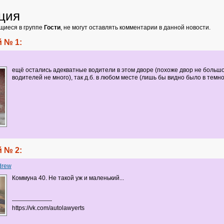
ция
щиеся в группе
Гости
, не могут оставлять комментарии в данной новости.
 № 1:
ещё остались адекватные водители в этом дворе (похоже двор не большо
водителей не много), так д.б. в любом месте (лишь бы видно было в темно
 № 2:
drew
Коммуна 40. Не такой уж и маленький...
--------------------
https://vk.com/autolawyerts