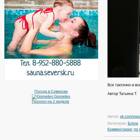
Все тактично и вс
Погода в Северске
Автор Татьяна Т.
Gismeteo
Прогноз на 2 недели
Автор:
vk.com/vsev
Категория:
Блоги
Комментарии:
по