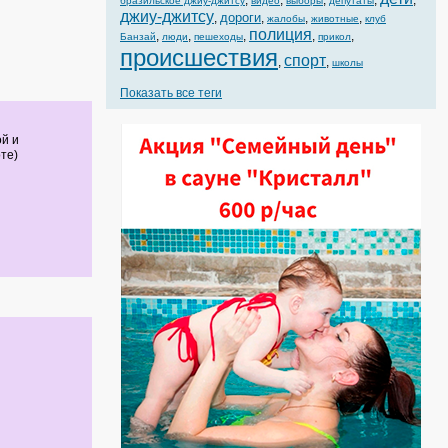
,
,
,
,
,
бразильское джиу-джитсу
видео
выборы
депутаты
джиу-джитсу
дороги
,
,
,
,
жалобы
животные
клуб
полиция
,
,
,
,
,
Банзай
люди
пешеходы
прикол
происшествия
спорт
,
,
школы
Показать все теги
й и
те)