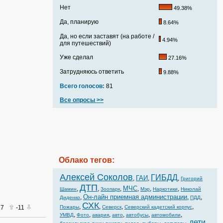
Нет
49.38%
Да, планирую
8.64%
Да, но если заставят (на работе /
4.94%
для путешествий)
Уже сделал
27.16%
Затрудняюсь ответить
9.88%
Всего голосов:
81
Все опросы >>
Облако тегов:
Алексей Соколов
ГИБДД
ГАИ
,
,
,
Григорий
ДТП
МЧС
,
,
,
,
,
,
Шамин
Зоопарк
Мэр
Наркотики
Николай
Он-лайн приемная администрации
,
,
,
Диденко
ПДД
СХК
,
,
,
,
017
-11
Пожары
Северск
Северский кадетский корпус
,
,
,
,
,
,
УМВД
Фото
авария
авто
автобусы
автомобили
дети