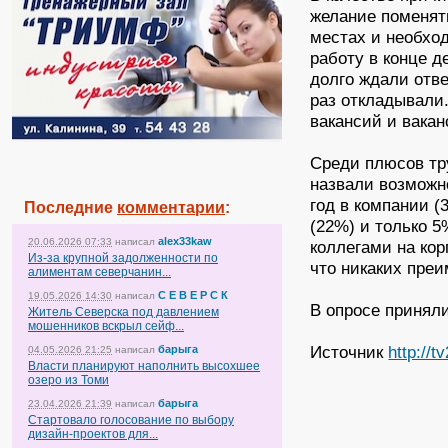
желание поменят
местах и необхо
работу в конце д
долго ждали отв
раз откладывали
вакансий и вака
Среди плюсов тр
назвали возможн
год в компании 
Последние
комментарии
:
(22%) и только 
alex33kaw
20.06.2026 07:33
написал
коллегами на кор
Из-за крупной задолженности по
что никаких преи
алиментам северчанин...
С Е В Е Р С К
19.05.2026 14:30
написал
В опросе приняли
Житель Северска под давлением
мошенников вскрыл сейф...
Источник
http://t
барыга
04.05.2026 21:25
написал
Власти планируют наполнить высохшее
озеро из Томи
барыга
23.04.2026 21:39
написал
Стартовало голосование по выбору
дизайн-проектов для...