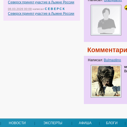
Написал:
Grazgdanin
Северск принял участие в Лыжне России
С Е В Е Р С К
06.03.2026 00:09
написал
Северск принял участие в Лыжне России
Комментари
Написал:
Bulmastino
v
В
НОВОСТИ
ЭКСПЕРТЫ
АФИША
БЛОГИ