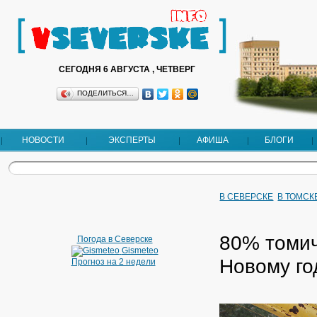
СЕГОДНЯ 6 АВГУСТА , ЧЕТВЕРГ
ПОДЕЛИТЬСЯ…
НОВОСТИ
ЭКСПЕРТЫ
АФИША
БЛОГИ
В СЕВЕРСКЕ
В ТОМСК
80% томич
Погода в Северске
Gismeteo
Новому го
Прогноз на 2 недели