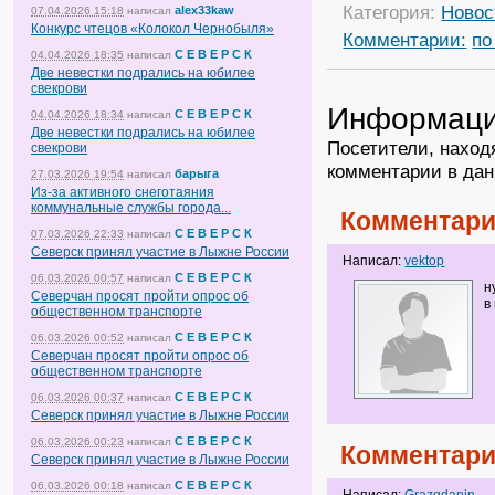
Категория:
Новос
alex33kaw
07.04.2026 15:18
написал
Конкурс чтецов «Колокол Чернобыля»
Комментарии:
по
С Е В Е Р С К
04.04.2026 18:35
написал
Две невестки подрались на юбилее
свекрови
Информац
С Е В Е Р С К
04.04.2026 18:34
написал
Две невестки подрались на юбилее
Посетители, наход
свекрови
комментарии в дан
барыга
27.03.2026 19:54
написал
Из-за активного снеготаяния
коммунальные службы города...
Комментари
С Е В Е Р С К
07.03.2026 22:33
написал
Северск принял участие в Лыжне России
Написал:
vektop
С Е В Е Р С К
06.03.2026 00:57
написал
н
Северчан просят пройти опрос об
в
общественном транспорте
С Е В Е Р С К
06.03.2026 00:52
написал
Северчан просят пройти опрос об
общественном транспорте
С Е В Е Р С К
06.03.2026 00:37
написал
Северск принял участие в Лыжне России
С Е В Е Р С К
06.03.2026 00:23
написал
Комментари
Северск принял участие в Лыжне России
С Е В Е Р С К
06.03.2026 00:18
написал