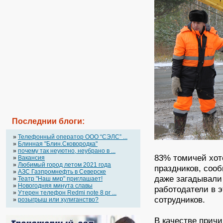
Последнии блоги:
»
Телефонный оператор OOO “СЭЛС” ...
»
Блинная "Блин.Сковородка"
»
почему так неуютно, неубрано в ...
83% томичей хот
»
Вакансия
»
Любимый город летом 2021 года
праздников, соо
»
АЗС Газпромнефть в Северске
даже загадывали 
»
Театр "Наш мир" приглашает!
»
Новогодняя минута славы
работодатели в э
»
Утерен телефон Redmi note 8 pr ...
сотрудников.
»
розыгрыш или хулиганство?
В качестве причи