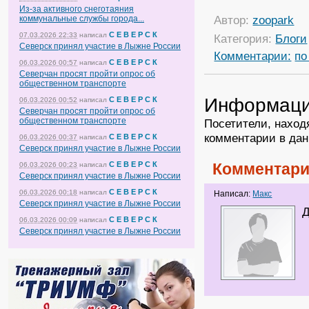
Из-за активного снеготаяния
Автор:
zoopark
коммунальные службы города...
С Е В Е Р С К
07.03.2026 22:33
написал
Категория:
Блоги
Северск принял участие в Лыжне России
Комментарии:
по
С Е В Е Р С К
06.03.2026 00:57
написал
Северчан просят пройти опрос об
общественном транспорте
Информац
С Е В Е Р С К
06.03.2026 00:52
написал
Северчан просят пройти опрос об
общественном транспорте
Посетители, наход
комментарии в дан
С Е В Е Р С К
06.03.2026 00:37
написал
Северск принял участие в Лыжне России
С Е В Е Р С К
Комментари
06.03.2026 00:23
написал
Северск принял участие в Лыжне России
С Е В Е Р С К
06.03.2026 00:18
написал
Написал:
Макс
Северск принял участие в Лыжне России
Д
С Е В Е Р С К
06.03.2026 00:09
написал
Северск принял участие в Лыжне России