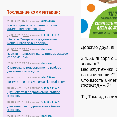
Последние
комментарии
:
alex33kaw
20.06.2026 07:33
написал
Из-за крупной задолженности по
алиментам северчанин...
С Е В Е Р С К
19.05.2026 14:30
написал
Житель Северска под давлением
мошенников вскрыл сейф...
Дорогие друзья!
барыга
04.05.2026 21:25
написал
Власти планируют наполнить высохшее
озеро из Томи
3,4,5,6 января с
зоопарк"!
барыга
23.04.2026 21:39
написал
Стартовало голосование по выбору
Вас ждут ежики, 
дизайн-проектов для...
наши меньшие"!
alex33kaw
07.04.2026 15:18
написал
Стоимость билета
Конкурс чтецов «Колокол Чернобыля»
СВОБОДНЫЙ!
С Е В Е Р С К
04.04.2026 18:35
написал
Две невестки подрались на юбилее
свекрови
ТЦ Томлад павил
С Е В Е Р С К
04.04.2026 18:34
написал
Две невестки подрались на юбилее
свекрови
барыга
27.03.2026 19:54
написал