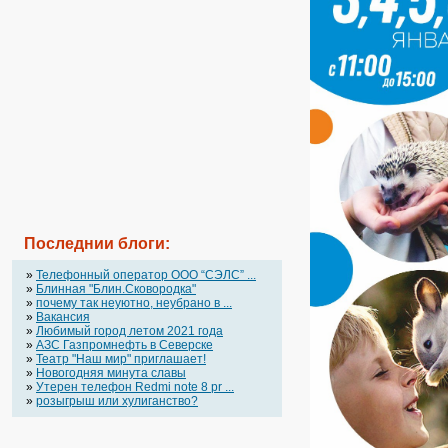
Последнии блоги:
»
Телефонный оператор OOO “СЭЛС” ...
»
Блинная "Блин.Сковородка"
»
почему так неуютно, неубрано в ...
»
Вакансия
»
Любимый город летом 2021 года
»
АЗС Газпромнефть в Северске
»
Театр "Наш мир" приглашает!
»
Новогодняя минута славы
»
Утерен телефон Redmi note 8 pr ...
»
розыгрыш или хулиганство?