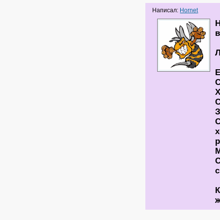
Написал:
Hornet
Н
в
Л
Е
С
Х
С
З
С
х
р
М
С
с
К
ж