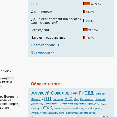
Нет
49.38%
Да, планирую
8.64%
Да, но если заставят (на работе /
4.94%
для путешествий)
Уже сделал
27.16%
Затрудняюсь ответить
9.88%
Всего голосов:
81
Все опросы >>
 рамках
а
иходского
вым мам,
Облако тегов:
ы,
Алексей Соколов
ГИБДД
ГАИ
,
,
,
Григорий
рь Божия на
ДТП
МЧС
,
,
,
,
,
,
Шамин
Зоопарк
Мэр
Наркотики
Николай
жила на
Он-лайн приемная администрации
,
,
,
вляет. Перед
Диденко
ПДД
СХК
д этим
,
,
,
,
Пожары
Северск
Северский кадетский корпус
,
,
,
,
,
,
УМВД
Фото
авария
авто
автобусы
автомобили
дети