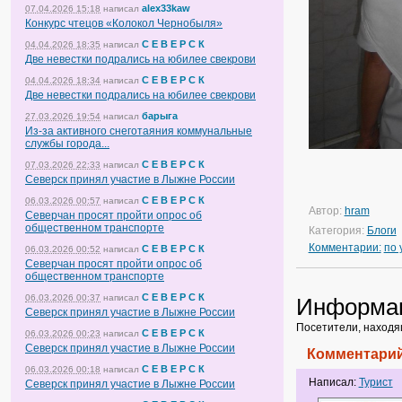
alex33kaw
07.04.2026 15:18
написал
Конкурс чтецов «Колокол Чернобыля»
С Е В Е Р С К
04.04.2026 18:35
написал
Две невестки подрались на юбилее свекрови
С Е В Е Р С К
04.04.2026 18:34
написал
Две невестки подрались на юбилее свекрови
барыга
27.03.2026 19:54
написал
Из-за активного снеготаяния коммунальные
службы города...
С Е В Е Р С К
07.03.2026 22:33
написал
Северск принял участие в Лыжне России
С Е В Е Р С К
06.03.2026 00:57
написал
Автор:
hram
Северчан просят пройти опрос об
общественном транспорте
Категория:
Блоги
Комментарии:
по
С Е В Е Р С К
06.03.2026 00:52
написал
Северчан просят пройти опрос об
общественном транспорте
С Е В Е Р С К
06.03.2026 00:37
написал
Информа
Северск принял участие в Лыжне России
Посетители, находя
С Е В Е Р С К
06.03.2026 00:23
написал
Северск принял участие в Лыжне России
Комментарий
С Е В Е Р С К
06.03.2026 00:18
написал
Написал:
Турист
Северск принял участие в Лыжне России