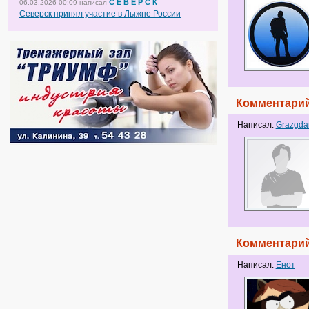
С Е В Е Р С К
06.03.2026 00:09
написал
Северск принял участие в Лыжне России
Комментарий
Написал:
Grazgda
Комментарий
Написал:
Енот