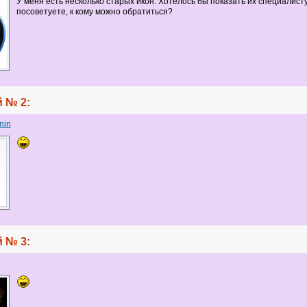
У меня есть несколько старых икон. Хотелось бы показать их специалисту
посоветуете, к кому можно обратиться?
 № 2:
nin
 № 3: