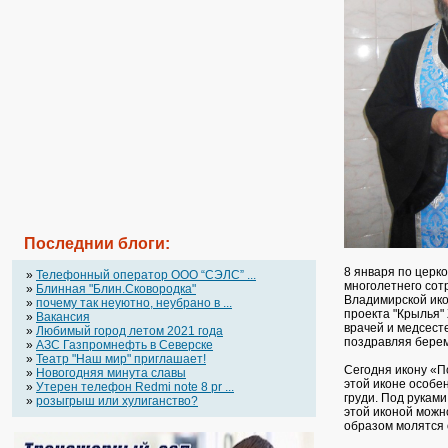
Последнии блоги:
8 января по церк
»
Телефонный оператор OOO “СЭЛС” ...
многолетнего сот
»
Блинная "Блин.Сковородка"
Владимирской ико
»
почему так неуютно, неубрано в ...
проекта "Крылья"
»
Вакансия
врачей и медсест
»
Любимый город летом 2021 года
поздравляя берем
»
АЗС Газпромнефть в Северске
»
Театр "Наш мир" приглашает!
Сегодня икону «П
»
Новогодняя минута славы
этой иконе особен
»
Утерен телефон Redmi note 8 pr ...
груди. Под рукам
»
розыгрыш или хулиганство?
этой иконой можн
образом молятся 