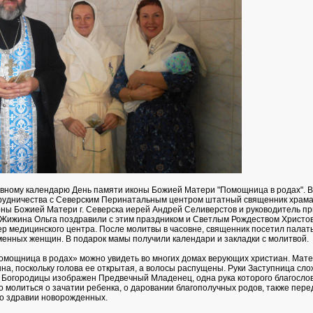
овному календарю День памяти иконы Божией Матери "Помощница в родах". В
рудничества с Северским Перинатальным центром штатный священник храм
ны Божией Матери г. Северска иерей Андрей Селиверстов и руководитель пр
 Жижина Ольга поздравили с этим праздником и Светлым Рождеством Христо
ер медицинского центра. После молитвы в часовне, священник посетил палат
енных женщин. В подарок мамы получили календари и закладки с молитвой.
омощница в родах» можно увидеть во многих домах верующих христиан. Мате
на, поскольку голова ее открытая, а волосы распущены. Руки Заступница сло
и Богородицы изображен Предвечный Младенец, одна рука которого благосло
о молиться о зачатии ребенка, о даровании благополучных родов, также пере
о здравии новорожденных.