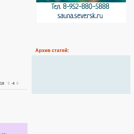
Архив статей:
018
-4