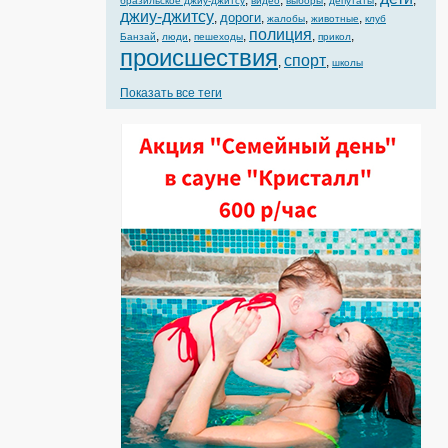
,
,
,
,
,
бразильское джиу-джитсу
видео
выборы
депутаты
джиу-джитсу
дороги
,
,
,
,
жалобы
животные
клуб
полиция
,
,
,
,
,
Банзай
люди
пешеходы
прикол
происшествия
спорт
,
,
школы
Показать все теги