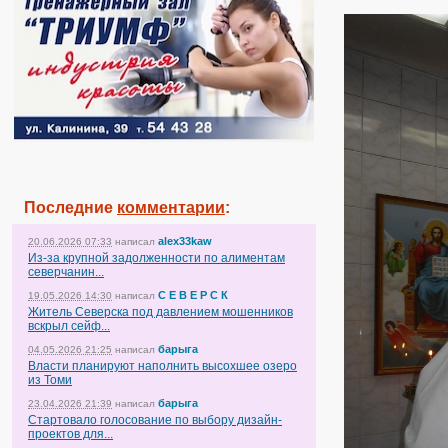
Последние
комментарии
:
alex33kaw
20.06.2026 07:33
написал
Из-за крупной задолженности по алиментам
северчанин...
С Е В Е Р С К
19.05.2026 14:30
написал
Житель Северска под давлением мошенников
вскрыл сейф...
барыга
04.05.2026 21:25
написал
Власти планируют наполнить высохшее озеро
из Томи
барыга
23.04.2026 21:39
написал
Стартовало голосование по выбору дизайн-
проектов для...