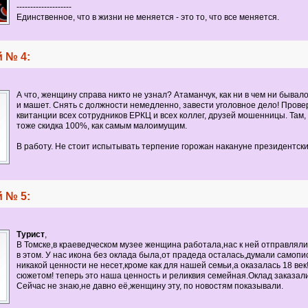
--------------------
Единственное, что в жизни не меняется - это то, что все меняется.
 № 4:
А что, женщину справа никто не узнал? Атаманчук, как ни в чем ни бывал
и машет. Снять с должности немедленно, завести уголовное дело! Прове
квитанции всех сотрудников ЕРКЦ и всех коллег, друзей мошенницы. Там,
тоже скидка 100%, как самым малоимущим.
В работу. Не стоит испытывать терпение горожан накануне президентски
 № 5:
Турист
,
В Томске,в краеведческом музее женщина работала,нас к ней отправляли
в этом. У нас икона без оклада была,от прадеда осталась,думали самопи
никакой ценности не несет,кроме как для нашей семьи,а оказалась 18 век!
сюжетом! теперь это наша ценность и реликвия семейная.Оклад заказали
Сейчас не знаю,не давно её,женщину эту, по новостям показывали.