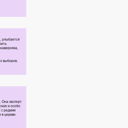
о, улыбается
рить
 наверняка,
х выборов.
. Она эксперт
сная и особо
 с редким
 в церкви.