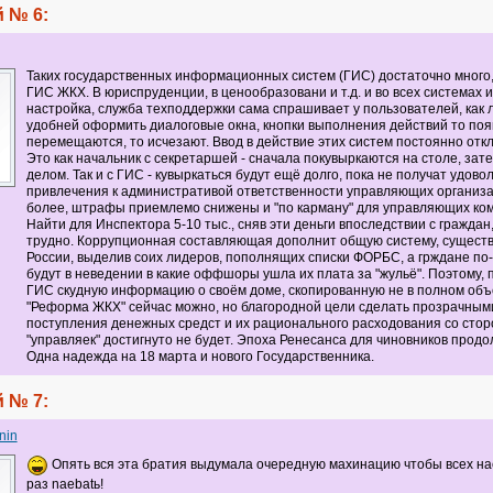
 № 6:
Таких государственных информационных систем (ГИС) достаточно много,
ГИС ЖКХ. В юриспруденции, в ценообразовани и т.д. и во всех системах и
настройка, служба техподдержки сама спрашивает у пользователей, как 
удобней оформить диалоговые окна, кнопки выполнения действий то поя
перемещаются, то исчезают. Ввод в действие этих систем постоянно отк
Это как начальник с секретаршей - сначала покувыркаются на столе, зат
делом. Так и с ГИС - кувыркаться будут ещё долго, пока не получат удово
привлечения к административой ответственности управляющих организа
более, штрафы приемлемо снижены и "по карману" для управляющих ко
Найти для Инспектора 5-10 тыс., сняв эти деньги впоследствии с граждан,
трудно. Коррупционная составляющая дополнит общую систему, сущест
России, выделив соих лидеров, пополнящих списки ФОРБС, а грждане по
будут в неведении в какие оффшоры ушла их плата за "жульё". Поэтому, 
ГИС скудную информацию о своём доме, скопированную не в полном объ
"Реформа ЖКХ" сейчас можно, но благородной цели сделать прозрачным
поступления денежных средст и их рационального расходования со сто
"управляек" достигнуто не будет. Эпоха Ренесанса для чиновников продо
Одна надежда на 18 марта и нового Государственника.
 № 7:
nin
Опять вся эта братия выдумала очередную махинацию чтобы всех на
раз naebatь!