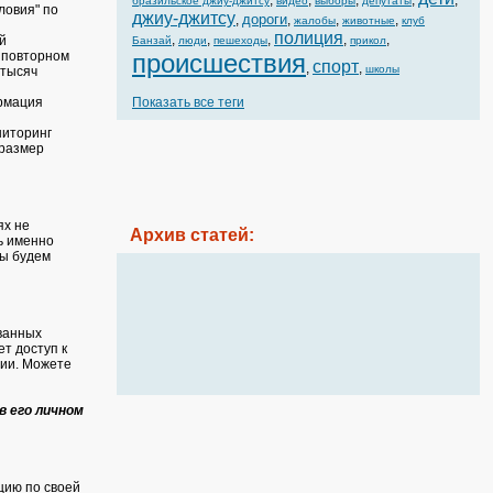
,
,
,
,
,
бразильское джиу-джитсу
видео
выборы
депутаты
ловия" по
джиу-джитсу
дороги
,
,
,
,
жалобы
животные
клуб
полиция
,
,
,
,
,
й
Банзай
люди
пешеходы
прикол
происшествия
 повторном
спорт
,
,
школы
 тысяч
Показать все теги
ормация
ниторинг
 размер
ях не
Архив статей:
ь именно
мы будем
ванных
т доступ к
ии. Можете
в его личном
цию по своей