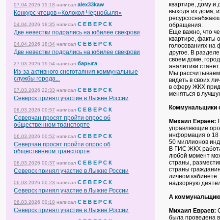
квартире, дому и 
alex33kaw
07.04.2026 15:18
написал
выходя из дома, 
Конкурс чтецов «Колокол Чернобыля»
ресурсоснабжающе
С Е В Е Р С К
04.04.2026 18:35
написал
обращения.
Еще важно, что ч
Две невестки подрались на юбилее свекрови
квартире, факты 
С Е В Е Р С К
04.04.2026 18:34
написал
голосованиях на ф
Две невестки подрались на юбилее свекрови
другое. В раздел
своем доме, горо
барыга
27.03.2026 19:54
написал
аналитики станет
Из-за активного снеготаяния коммунальные
Мы рассчитываем,
службы города...
видеть в своих ли
в сферу ЖКХ прид
С Е В Е Р С К
07.03.2026 22:33
написал
меняться в лучшу
Северск принял участие в Лыжне России
Коммунальщики ос
С Е В Е Р С К
06.03.2026 00:57
написал
Северчан просят пройти опрос об
Михаил Евраев:
В
общественном транспорте
управляющие орга
информация о 18 
С Е В Е Р С К
06.03.2026 00:52
написал
50 миллионов инд
Северчан просят пройти опрос об
В ГИС ЖКХ работа
общественном транспорте
любой момент мож
страны, размести
С Е В Е Р С К
06.03.2026 00:37
написал
страны гражданин
Северск принял участие в Лыжне России
личном кабинете.
С Е В Е Р С К
06.03.2026 00:23
написал
надзорную деятел
Северск принял участие в Лыжне России
А коммунальщики 
С Е В Е Р С К
06.03.2026 00:18
написал
Северск принял участие в Лыжне России
Михаил Евраев:
С
была проведена в