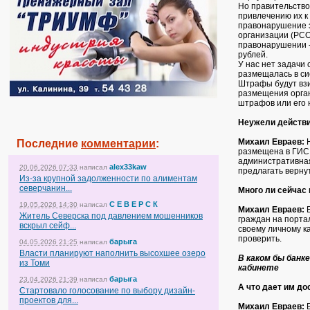
Но правительство
привлечению их к
правонарушение 
организации (РСО
правонарушении -
рублей.
У нас нет задачи
размещалась в си
Штрафы будут взи
размещения орган
штрафов или его 
Неужели действи
Михаил Евраев:
Н
Последние
комментарии
:
размещена в ГИС 
административная
alex33kaw
20.06.2026 07:33
написал
предлагать верну
Из-за крупной задолженности по алиментам
северчанин...
Много ли сейчас
С Е В Е Р С К
19.05.2026 14:30
написал
Михаил Евраев:
Б
Житель Северска под давлением мошенников
граждан на порта
вскрыл сейф...
своему личному к
проверить.
барыга
04.05.2026 21:25
написал
Власти планируют наполнить высохшее озеро
В каком бы банк
из Томи
кабинете
барыга
23.04.2026 21:39
написал
А что дает им до
Стартовало голосование по выбору дизайн-
проектов для...
Михаил Евраев:
В