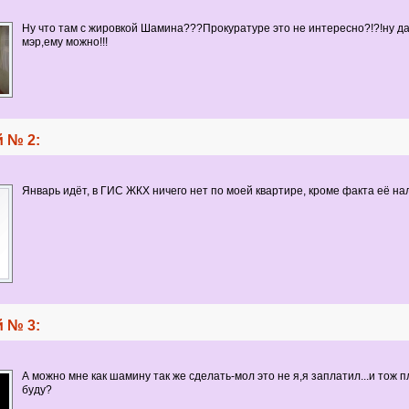
Ну что там с жировкой Шамина???Прокуратуре это не интересно?!?!ну да,
мэр,ему можно!!!
 № 2:
Январь идёт, в ГИС ЖКХ ничего нет по моей квартире, кроме факта её на
 № 3:
А можно мне как шамину так же сделать-мол это не я,я заплатил...и тож п
буду?