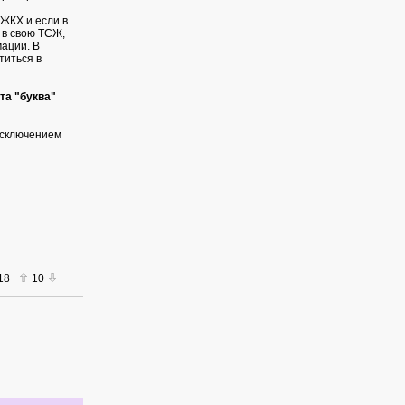
ЖКХ и если в
 в свою ТСЖ,
ации. В
титься в
та "буква"
исключением
018
10