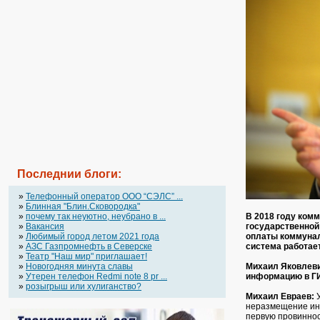
Последнии блоги:
»
Телефонный оператор OOO “СЭЛС” ...
»
Блинная "Блин.Сковородка"
»
почему так неуютно, неубрано в ...
В 2018 году ком
»
Вакансия
государственной 
»
Любимый город летом 2021 года
оплаты коммунал
»
АЗС Газпромнефть в Северске
система работае
»
Театр "Наш мир" приглашает!
»
Новогодняя минута славы
Михаил Яковлеви
»
Утерен телефон Redmi note 8 pr ...
информацию в Г
»
розыгрыш или хулиганство?
Михаил Евраев:
У
неразмещение инф
первую провиннос