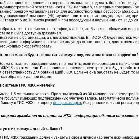
м было принято решение на первоначальном этапе сделать более "мягкие ус
 административной ответственности. Так, например, за впервые совершенное
законопроектом устанавливается для должностного лица ресурсоснабжающе
), управляющей компании (УК), муниципалитета грозит предупреждение, при
 штраф от 5 до 10 тысяч рублей и при последующем нарушении - от 15 до 20
 собрать какое-то количество штрафов, главное, чтобы вся необходимая инф
стеме и была доступна гражданам.
маться не с организаций, а с должностных лиц. В ГИС ЖКХ будет вестись мо
изациями информации и в течение полугода станет понятно, достаточен ли
необходимо скорректировать.
тельно можно будет не платить коммуналку, если платежка некорректна?
орма о том, что гражданин может не платить, если информация о начислени
ЖКХ, была отменена. Было принято решение посмотреть, как будет работат
 ответственность для организаций ЖКХ. Если же она работать не будет, то 
ться обратно к данной норме.
 в системе ГИС ЖКХ жителей?
олее 1,5 миллиона человек. При этом каждый из 30 миллионов зарегистриро
ле госуслуг, имеющих подтвержденную учетную запись, автоматически получае
абинету в ГИС ЖКХ по адресу
dom.gosuslugi.ru
без дополнительной регистрац
е страны гражданин ни платил за ЖКХ - информация об этом отразится 
ступ в их коммунальный кабинет?
 ГИС ЖКХ гражданин должен увидеть в своем личном кабинете всю информа