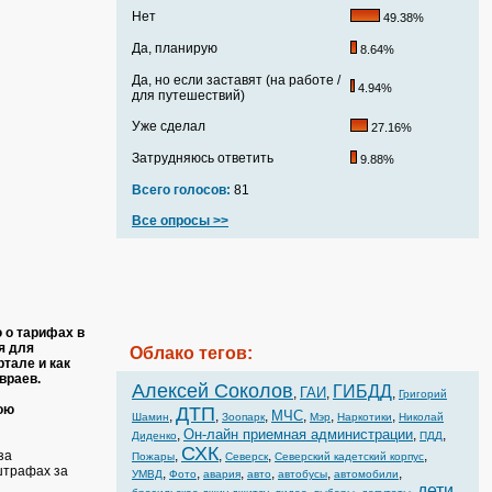
Нет
49.38%
Да, планирую
8.64%
Да, но если заставят (на работе /
4.94%
для путешествий)
Уже сделал
27.16%
Затрудняюсь ответить
9.88%
Всего голосов:
81
Все опросы >>
 о тарифах в
я для
Облако тегов:
тале и как
враев.
Алексей Соколов
ГИБДД
ГАИ
,
,
,
Григорий
ою
ДТП
МЧС
,
,
,
,
,
,
Шамин
Зоопарк
Мэр
Наркотики
Николай
Он-лайн приемная администрации
,
,
,
Диденко
ПДД
СХК
,
,
,
,
за
Пожары
Северск
Северский кадетский корпус
штрафах за
,
,
,
,
,
,
УМВД
Фото
авария
авто
автобусы
автомобили
дети