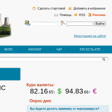
Сделать стартовой
Добавить в избранное
Помощь
RSS
Реклама
Регистрация на сайте!
ФОТО
КАТАЛОГ
ЧАТ
КТО ЕСТЬ КТО
Курс валюты:
ИС
82.16
$
94.83
€
65↑
66↑
Опрос дня:
Вы будете делать прививку от коронавируса?