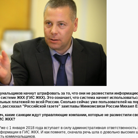
мунальщиков начнут штрафовать за то, что они не разместили информацию
системе ЖКХ (ГИС ЖКХ). Это означает, что система начнет использоватьс
ьных платежей по всей России. Сколько сейчас уже пользователей на пор
т, рассказал "Российской газете" замглавы Минкомсвязи России Михаил Е
ч, какие санкции ждут управляющие компании, которые не разместили св
ИС ЖКХ?
же с 1 января 2018 года вступает в силу административная ответственность 
ормации в ГИС ЖКХ. И как помните, сначала речь шла о довольно высоких 
ть коммунальщиков.