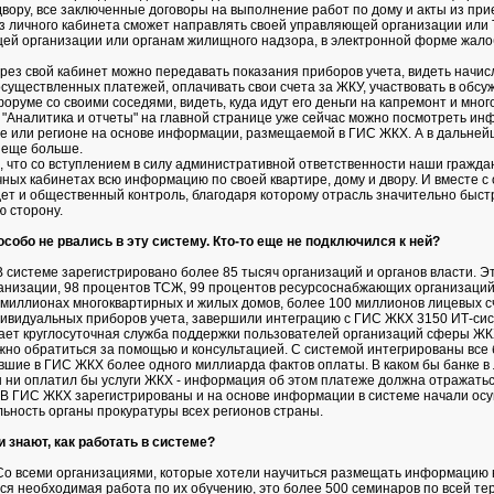
двору, все заключенные договоры на выполнение работ по дому и акты из при
из личного кабинета сможет направлять своей управляющей организации или
й организации или органам жилищного надзора, в электронной форме жало
ерез свой кабинет можно передавать показания приборов учета, видеть начис
осуществленных платежей, оплачивать свои счета за ЖКУ, участвовать в обсу
оруме со своими соседями, видеть, куда идут его деньги на капремонт и мног
е "Аналитика и отчеты" на главной странице уже сейчас можно посмотреть и
де или регионе на основе информации, размещаемой в ГИС ЖКХ. А в дальней
 еще больше.
 что со вступлением в силу административной ответственности наши гражда
чных кабинетах всю информацию по своей квартире, дому и двору. И вместе с
ет и общественный контроль, благодаря которому отрасль значительно быст
ю сторону.
обо не рвались в эту систему. Кто-то еще не подключился к ней?
 системе зарегистрировано более 85 тысяч организаций и органов власти. Эт
низации, 98 процентов ТСЖ, 99 процентов ресурсоснабжающих организаци
миллионах многоквартирных и жилых домов, более 100 миллионов лицевых с
ивидуальных приборов учета, завершили интеграцию с ГИС ЖКХ 3150 ИТ-сис
ет круглосуточная служба поддержки пользователей организаций сферы ЖКХ,
но обратиться за помощью и консультацией. С системой интегрированы все 
вшие в ГИС ЖКХ более одного миллиарда фактов оплаты. В каком бы банке в
 ни оплатил бы услуги ЖКХ - информация об этом платеже должна отражаться
 В ГИС ЖКХ зарегистрированы и на основе информации в системе начали ос
ьность органы прокуратуры всех регионов страны.
знают, как работать в системе?
о всеми организациями, которые хотели научиться размещать информацию 
ся необходимая работа по их обучению, это более 500 семинаров по всей те