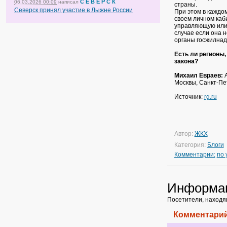
С Е В Е Р С К
06.03.2026 00:09
написал
страны.
Северск принял участие в Лыжне России
При этом в каждо
своем личном каб
управляющую или
случае если она 
органы госжилнад
Есть ли регионы,
закона?
Михаил Евраев:
А
Москвы, Санкт-Пет
Источник:
rg.ru
Автор:
ЖКХ
Категория:
Блоги
Комментарии:
по
Информа
Посетители, находя
Комментарий