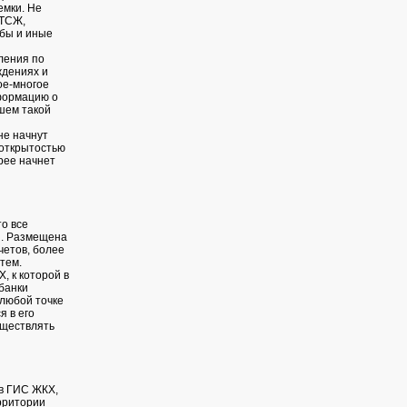
емки. Не
 ТСЖ,
бы и иные
ления по
ждениях и
ое-многое
нформацию о
шем такой
не начнут
 открытостью
рее начнет
о все
й. Размещена
четов, более
тем.
 к которой в
банки
 любой точке
 в его
уществлять
в ГИС ЖКХ,
рритории