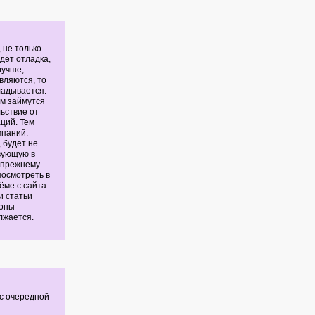
 не только
дёт отладка,
лучше,
вляются, то
ладывается.
ем займутся
льствие от
ций. Тем
мпаний.
 будет не
вующую в
-прежнему
посмотреть в
ёме с сайта
и статьи
роны
лжается.
с очередной