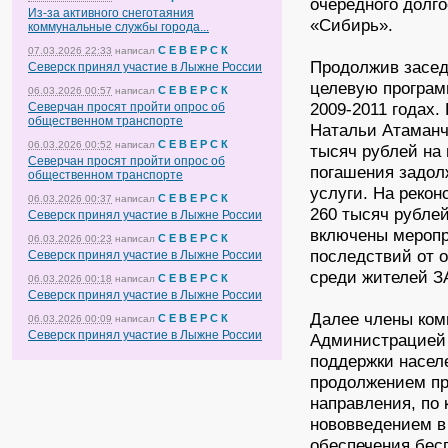
очередного долго
Из-за активного снеготаяния
«Сибирь».
коммунальные службы города...
С Е В Е Р С К
07.03.2026 22:33
написал
Продолжив засед
Северск принял участие в Лыжне России
целевую програм
С Е В Е Р С К
06.03.2026 00:57
написал
2009-2011 годах.
Северчан просят пройти опрос об
общественном транспорте
Натальи Атаманч
С Е В Е Р С К
06.03.2026 00:52
написал
тысяч рублей на
Северчан просят пройти опрос об
погашения задол
общественном транспорте
услуги. На реко
С Е В Е Р С К
06.03.2026 00:37
написал
260 тысяч рублей
Северск принял участие в Лыжне России
включены меропр
С Е В Е Р С К
06.03.2026 00:23
написал
последствий от 
Северск принял участие в Лыжне России
среди жителей З
С Е В Е Р С К
06.03.2026 00:18
написал
Северск принял участие в Лыжне России
Далее члены ком
С Е В Е Р С К
06.03.2026 00:09
написал
Северск принял участие в Лыжне России
Администрацией 
поддержки насел
продолжением п
направления, по 
нововведением в
обеспечения бес