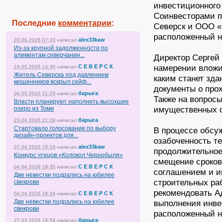
инвестиционного
Соинвесторами 
Последние
комментарии
:
Северск и ООО «
расположенный н
alex33kaw
20.06.2026 07:33
написал
Из-за крупной задолженности по
алиментам северчанин...
Директор Сергей 
намерении вложи
С Е В Е Р С К
19.05.2026 14:30
написал
Житель Северска под давлением
каким станет зда
мошенников вскрыл сейф...
документы о про
барыга
04.05.2026 21:25
написал
Также на вопрос
Власти планируют наполнить высохшее
имущественных 
озеро из Томи
барыга
23.04.2026 21:39
написал
Стартовало голосование по выбору
В процессе обсу
дизайн-проектов для...
озабоченность т
alex33kaw
07.04.2026 15:18
написал
продолжительное
Конкурс чтецов «Колокол Чернобыля»
смещение сроков
С Е В Е Р С К
04.04.2026 18:35
написал
соглашением и и
Две невестки подрались на юбилее
строительных раб
свекрови
рекомендовать А
С Е В Е Р С К
04.04.2026 18:34
написал
Две невестки подрались на юбилее
выполнения инве
свекрови
расположенный н
барыга
27.03.2026 19:54
написал