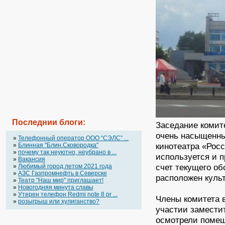
Последнии блоги:
Заседание комит
очень насыщенны
»
Телефонный оператор OOO “СЭЛС” ...
кинотеатра «Росс
»
Блинная "Блин.Сковородка"
»
почему так неуютно, неубрано в ...
используется и 
»
Вакансия
счет текущего об
»
Любимый город летом 2021 года
»
АЗС Газпромнефть в Северске
расположен куль
»
Театр "Наш мир" приглашает!
»
Новогодняя минута славы
»
Утерен телефон Redmi note 8 pr ...
Члены комитета 
»
розыгрыш или хулиганство?
участии замести
осмотрели помещ