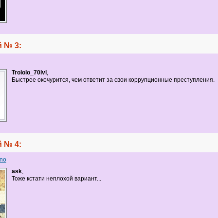
 № 3:
Trololo_70lvl
,
Быстрее окочурится, чем ответит за свои коррупционные преступления.
 № 4:
ino
ask
,
Тоже кстати неплохой вариант...