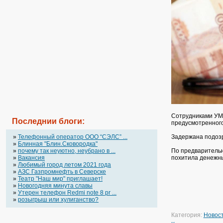
Сотрудниками УМВ
Последнии блоги:
предусмотренного
»
Телефонный оператор OOO “СЭЛС” ...
Задержана подозр
»
Блинная "Блин.Сковородка"
»
почему так неуютно, неубрано в ...
По предваритель
»
Вакансия
похитила денежны
»
Любимый город летом 2021 года
»
АЗС Газпромнефть в Северске
»
Театр "Наш мир" приглашает!
»
Новогодняя минута славы
»
Утерен телефон Redmi note 8 pr ...
»
розыгрыш или хулиганство?
Категория:
Новос