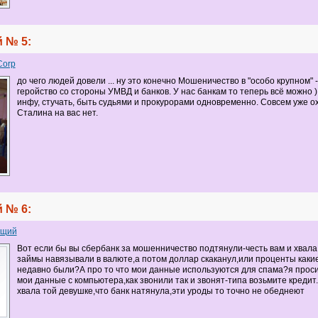
 № 5:
Corp
до чего людей довели ... ну это конечно Мошеничество в "особо крупном" 
геройство со стороны УМВД и банков. У нас банкам то теперь всё можно )
инфу, стучать, быть судьями и прокурорами одновременно. Совсем уже ох.
Сталина на вас нет.
 № 6:
ящий
Вот если бы вы сбербанк за мошенничество подтянули-честь вам и хвала
займы навязывали в валюте,а потом доллар скаканул,или проценты каки
недавно были?А про то что мои данные используются для спама?я прос
мои данные с компьютера,как звонили так и звонят-типа возьмите кредит.
хвала той девушке,что банк натянула,эти уроды то точно не обеднеют