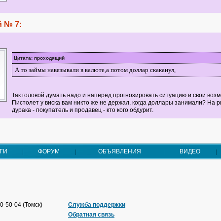
 № 7:
Цитата: проходящий
А то займы навязывали в валюте,а потом доллар скаканул,
Так головой думать надо и наперед прогнозировать ситуацию и свои воз
Пистолет у виска вам никто же не держал, когда доллары занимали? На р
дурака - покупатель и продавец - кто кого обдурит.
ГИ
ФОРУМ
ОБЪЯВЛЕНИЯ
ВИДЕО
0-50-04 (Томск)
Служба поддержки
Обратная связь