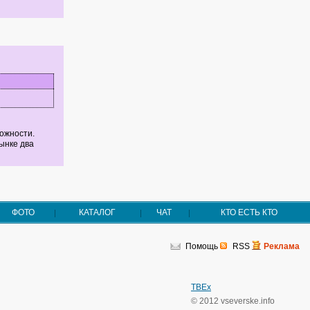
можности.
ынке два
ФОТО
КАТАЛОГ
ЧАТ
КТО ЕСТЬ КТО
Помощь
RSS
Реклама
TBEx
© 2012 vseverske.info