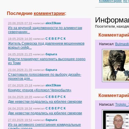
Комментарии:
по
Последние
комментарии
:
Информа
alex33kaw
20.06.2026 07:33
написал
Посетители, находя
Из-за крупной задолженности по алиментам
северчанин...
Комментарий
С Е В Е Р С К
19.05.2026 14:30
написал
Житель Северска под давлением мошенников
Написал:
Bulmast
вскрыл сейф...
барыга
04.05.2026 21:25
написал
Власти планируют наполнить высохшее озеро
из Томи
барыга
23.04.2026 21:39
написал
Стартовало голосование по выбору дизайн-
проектов для...
alex33kaw
07.04.2026 15:18
написал
Конкурс чтецов «Колокол Чернобыля»
Комментарий
С Е В Е Р С К
04.04.2026 18:35
написал
Две невестки подрались на юбилее свекрови
Написал:
Trololo_
С Е В Е Р С К
04.04.2026 18:34
написал
Две невестки подрались на юбилее свекрови
барыга
27.03.2026 19:54
написал
Из-за активного снеготаяния коммунальные
службы города...