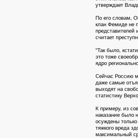
утверждает Влад
По его словам, О
клан Фемиде не п
представителей и
считает преступн
"Так было, кстат
это тоже своеоб
ядро региональног
Сейчас Россию м
даже самые отъя
выходят на свобо
статистику Верхо
К примеру, из с
наказание было н
осуждены только
тяжкого вреда зд
максимальный ср