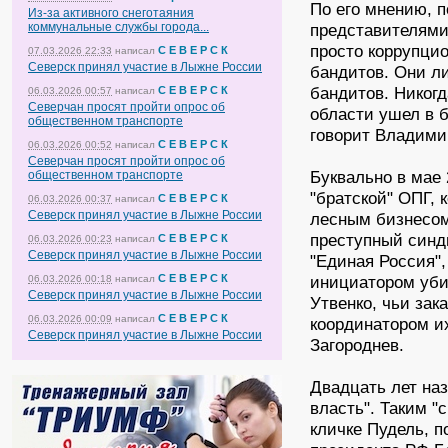
По его мнению, 
Из-за активного снеготаяния
коммунальные службы города...
представителями
просто коррупци
С Е В Е Р С К
07.03.2026 22:33
написал
Северск принял участие в Лыжне России
бандитов. Они л
бандитов. Никогд
С Е В Е Р С К
06.03.2026 00:57
написал
Северчан просят пройти опрос об
области ушел в б
общественном транспорте
говорит Владими
С Е В Е Р С К
06.03.2026 00:52
написал
Северчан просят пройти опрос об
Буквально в мае
общественном транспорте
"братской" ОПГ,
С Е В Е Р С К
06.03.2026 00:37
написал
Северск принял участие в Лыжне России
лесным бизнесом
преступный синд
С Е В Е Р С К
06.03.2026 00:23
написал
Северск принял участие в Лыжне России
"Единая Россия"
С Е В Е Р С К
инициатором уби
06.03.2026 00:18
написал
Северск принял участие в Лыжне России
Утвенко, чьи за
С Е В Е Р С К
06.03.2026 00:09
написал
координатором и
Северск принял участие в Лыжне России
Загороднев.
Двадцать лет наз
власть". Таким "
кличке Пудель, 