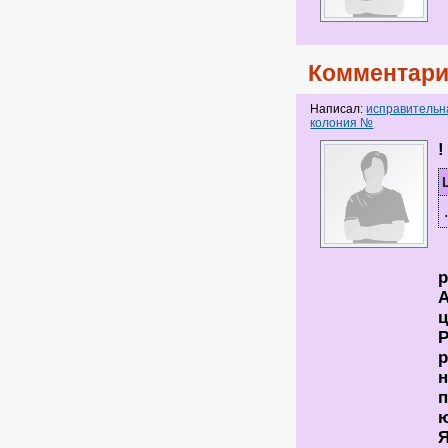
Комментари
Написал:
исправительн
колония №
!
А
ц
Р
р
н
п
ю