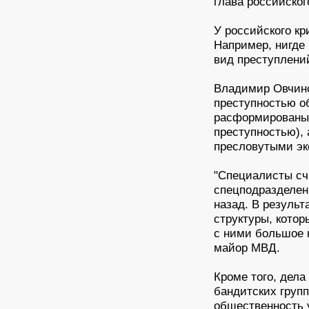
глава российско
У российского кр
Например, нигде
вид преступлений
Владимир Овчинс
преступностью о
расформированы 
преступностью),
пресловутыми эк
"Специалисты счи
спецподразделен
назад. В результ
структуры, кото
с ними большое к
майор МВД.
Кроме того, дела
бандитских груп
общественность у