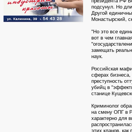
президента РФ Бо
подсунул. Но дли
Другой единичны
Монастырский, с
"Но это все един
вот в чем главна
"огосударствлен
замещать реально
наук.
Российская мафи
сферах бизнеса, 
преступность от
убийц в "эффект
станице Кущевск
Криминолог обра
на смену ОПГ в 
характерно для в
распространилась
этих кланов, как