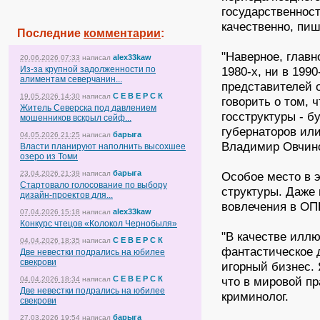
государственност
качественно, пиш
Последние
комментарии
:
"Наверное, главн
alex33kaw
20.06.2026 07:33
написал
Из-за крупной задолженности по
1980-х, ни в 199
алиментам северчанин...
представителей 
С Е В Е Р С К
19.05.2026 14:30
написал
говорить о том, 
Житель Северска под давлением
госструктуры - б
мошенников вскрыл сейф...
губернаторов или
барыга
04.05.2026 21:25
написал
Владимир Овчин
Власти планируют наполнить высохшее
озеро из Томи
барыга
23.04.2026 21:39
написал
Особое место в 
Стартовало голосование по выбору
структуры. Даже 
дизайн-проектов для...
вовлечения в ОП
alex33kaw
07.04.2026 15:18
написал
Конкурс чтецов «Колокол Чернобыля»
"В качестве илл
С Е В Е Р С К
04.04.2026 18:35
написал
фантастическое 
Две невестки подрались на юбилее
свекрови
игорный бизнес.
С Е В Е Р С К
что в мировой пр
04.04.2026 18:34
написал
Две невестки подрались на юбилее
криминолог.
свекрови
барыга
27.03.2026 19:54
написал