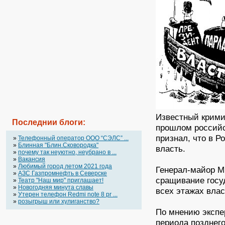
Известный крими
Последнии блоги:
прошлом российс
признал, что в 
»
Телефонный оператор OOO “СЭЛС” ...
»
Блинная "Блин.Сковородка"
власть.
»
почему так неуютно, неубрано в ...
»
Вакансия
»
Любимый город летом 2021 года
Генерал-майор М
»
АЗС Газпромнефть в Северске
сращивание госу
»
Театр "Наш мир" приглашает!
»
Новогодняя минута славы
всех этажах влас
»
Утерен телефон Redmi note 8 pr ...
»
розыгрыш или хулиганство?
По мнению экспе
периода позднег