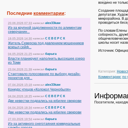
воедино не только
Создание площадк
Последние
комментарии
:
депутатам. Худож
микрорайона. В да
проводиться бесед
alex33kaw
20.06.2026 07:33
написал
Из-за крупной задолженности по алиментам
По словам Елены 
северчанин...
соборность, друж
С Е В Е Р С К
общечеловеческие
19.05.2026 14:30
написал
школы носит назв
Житель Северска под давлением мошенников
вскрыл сейф...
Источник: Официа
барыга
04.05.2026 21:25
написал
Власти планируют наполнить высохшее озеро
из Томи
барыга
23.04.2026 21:39
написал
Категория:
Новос
Стартовало голосование по выбору дизайн-
Комментарии:
по
проектов для...
alex33kaw
07.04.2026 15:18
написал
Конкурс чтецов «Колокол Чернобыля»
Информа
С Е В Е Р С К
04.04.2026 18:35
написал
Две невестки подрались на юбилее свекрови
Посетители, находя
С Е В Е Р С К
04.04.2026 18:34
написал
Две невестки подрались на юбилее свекрови
барыга
27.03.2026 19:54
написал
Из-за активного снеготаяния коммунальные
службы города...