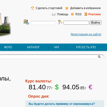
Сделать стартовой
Добавить в избранное
Помощь
RSS
Реклама
Регистрация на сайте!
ФОТО
КАТАЛОГ
ЧАТ
КТО ЕСТЬ КТО
олы,
Курс валюты:
81.40
$
94.05
€
77↑
85↑
Опрос дня:
Вы будете делать прививку от коронавируса?