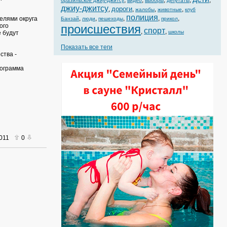
,
,
,
,
,
бразильское джиу-джитсу
видео
выборы
депутаты
джиу-джитсу
дороги
,
,
,
,
жалобы
животные
клуб
полиция
,
,
,
,
,
елями округа
Банзай
люди
пешеходы
прикол
ого
происшествия
спорт
,
,
школы
 будут
Показать все теги
ства -
рограмма
2011
0