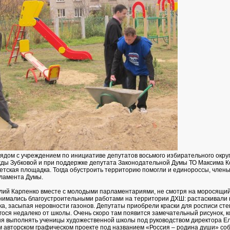
ядом с учреждением по инициативе депутатов восьмого избирательного окру
ды Зубковой и при поддержке депутата Законодательной Думы ТО Максима 
етская площадка. Тогда обустроить территорию помогли и единороссы, член
ламента Думы.
лий Карпенко вместе с молодыми парламентариями, не смотря на моросящий
нимались благоустроительными работами на территории ДХШ: растаскивали 
ка, засыпая неровности газонов. Депутаты приобрели краски для росписи сте
гося недалеко от школы. Очень скоро там появится замечательный рисунок, 
ня выполнять ученицы художественной школы под руководством директора Е
м авторском графическом проекте под названием «Россия – родина души» со