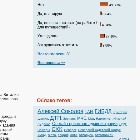
Нет
49.38%
Да, планирую
8.64%
Да, но если заставят (на работе /
4.94%
для путешествий)
Уже сделал
27.16%
Затрудняюсь ответить
9.88%
Всего голосов:
81
Все опросы >>
га Виталия
Кормашова
Облако тегов:
ы
Алексей Соколов
ГИБДД
ГАИ
,
,
,
Григорий
 дождь, в
ДТП
МЧС
,
,
,
,
,
,
Шамин
Зоопарк
Мэр
Наркотики
Николай
кучу
Он-лайн приемная администрации
,
,
,
Диденко
ПДД
н здания
СХК
который
,
,
,
,
Пожары
Северск
Северский кадетский корпус
лены
,
,
,
,
,
,
УМВД
Фото
авария
авто
автобусы
автомобили
браны
дети