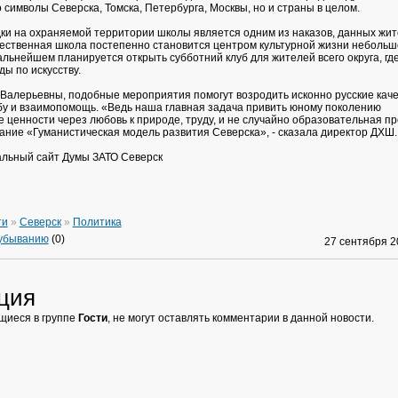
 символы Северска, Томска, Петербурга, Москвы, но и страны в целом.
и на охраняемой территории школы является одним из наказов, данных жит
ественная школа постепенно становится центром культурной жизни небольш
льнейшем планируется открыть субботний клуб для жителей всего округа, где
ы по искусству.
Валерьевны, подобные мероприятия помогут возродить исконно русские каче
бу и взаимопомощь. «Ведь наша главная задача привить юному поколению
 ценности через любовь к природе, труду, и не случайно образовательная п
ание «Гуманистическая модель развития Северска», - сказала директор ДХШ.
льный сайт Думы ЗАТО Северск
ти
»
Северск
»
Политика
 убыванию
(0)
27 сентября 
ция
щиеся в группе
Гости
, не могут оставлять комментарии в данной новости.