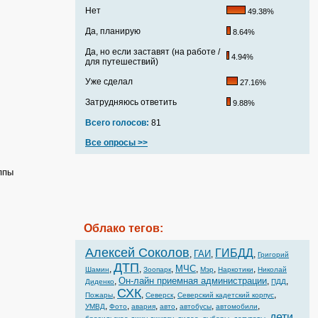
Нет
49.38%
Да, планирую
8.64%
Да, но если заставят (на работе /
4.94%
для путешествий)
Уже сделал
27.16%
Затрудняюсь ответить
9.88%
Всего голосов:
81
Все опросы >>
ппы
Облако тегов:
Алексей Соколов
ГИБДД
ГАИ
,
,
,
Григорий
ДТП
МЧС
,
,
,
,
,
,
Шамин
Зоопарк
Мэр
Наркотики
Николай
Он-лайн приемная администрации
,
,
,
Диденко
ПДД
СХК
,
,
,
,
Пожары
Северск
Северский кадетский корпус
,
,
,
,
,
,
УМВД
Фото
авария
авто
автобусы
автомобили
дети