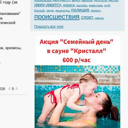
,
,
,
,
,
бразильское джиу-джитсу
видео
выборы
депутаты
 году (за
джиу-джитсу
дороги
,
,
,
,
жалобы
животные
клуб
полиция
,
,
,
,
,
Банзай
люди
пешеходы
прикол
тановками"
происшествия
спорт
за
,
,
школы
гической
Показать все теги
а, кризисы,
.
2026
0