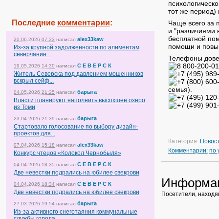
психологическо
тот же период) 
Последние
комментарии
:
Чаще всего за
и "различиями 
бесплатной пом
alex33kaw
20.06.2026 07:33
написал
помощи и повыш
Из-за крупной задолженности по алиментам
северчанин...
Телефоны дове
8 800-200-01
С Е В Е Р С К
19.05.2026 14:30
написал
+7 (495) 989
Житель Северска под давлением мошенников
вскрыл сейф...
+7 (800) 600
семья).
барыга
04.05.2026 21:25
написал
+7 (495) 120
Власти планируют наполнить высохшее озеро
+7 (499) 901
из Томи
барыга
23.04.2026 21:39
написал
Стартовало голосование по выбору дизайн-
проектов для...
Категория:
Новос
alex33kaw
07.04.2026 15:18
написал
Комментарии:
по
Конкурс чтецов «Колокол Чернобыля»
С Е В Е Р С К
04.04.2026 18:35
написал
Две невестки подрались на юбилее свекрови
Информа
С Е В Е Р С К
04.04.2026 18:34
написал
Две невестки подрались на юбилее свекрови
Посетители, находя
барыга
27.03.2026 19:54
написал
Из-за активного снеготаяния коммунальные
службы города...