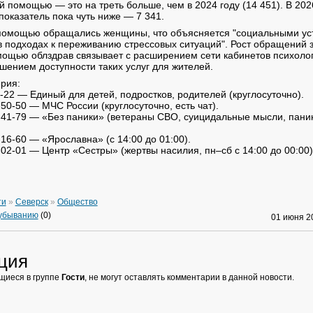
й помощью — это на треть больше, чем в 2024 году (14 451). В 2026
показатель пока чуть ниже — 7 341.
 помощью обращались женщины, что объясняется "социальными ус
в подходах к переживанию стрессовых ситуаций". Рост обращений 
ощью облздрав связывает с расширением сети кабинетов психоло
ением доступности таких услуг для жителей.
рия:
-22 — Единый для детей, подростков, родителей (круглосуточно).
-50-50 — МЧС России (круглосуточно, есть чат).
-41-79 — «Без паники» (ветераны СВО, суицидальные мысли, паник
-16-60 — «Ярославна» (с 14:00 до 01:00).
-02-01 — Центр «Сестры» (жертвы насилия, пн–сб с 14:00 до 00:00)
ти
»
Северск
»
Общество
 убыванию
(0)
01 июня 
ция
щиеся в группе
Гости
, не могут оставлять комментарии в данной новости.