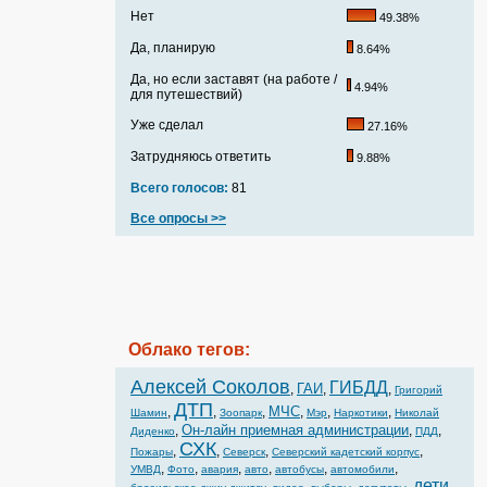
Нет
49.38%
Да, планирую
8.64%
Да, но если заставят (на работе /
4.94%
для путешествий)
Уже сделал
27.16%
Затрудняюсь ответить
9.88%
Всего голосов:
81
Все опросы >>
Облако тегов:
Алексей Соколов
ГИБДД
ГАИ
,
,
,
Григорий
ДТП
МЧС
,
,
,
,
,
,
Шамин
Зоопарк
Мэр
Наркотики
Николай
Он-лайн приемная администрации
,
,
,
Диденко
ПДД
СХК
,
,
,
,
Пожары
Северск
Северский кадетский корпус
,
,
,
,
,
,
УМВД
Фото
авария
авто
автобусы
автомобили
дети