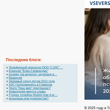
Последнии блоги:
»
Телефонный оператор OOO “СЭЛС” ...
»
Блинная "Блин.Сковородка"
»
почему так неуютно, неубрано в ...
»
Вакансия
»
Любимый город летом 2021 года
»
АЗС Газпромнефть в Северске
»
Театр "Наш мир" приглашает!
»
Новогодняя минута славы
»
Утерен телефон Redmi note 8 pr ...
»
розыгрыш или хулиганство?
В 2025 году в 