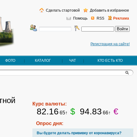
Сделать стартовой
Добавить в избранное
Помощь
RSS
Реклама
Регистрация на сайте!
ФОТО
КАТАЛОГ
ЧАТ
КТО ЕСТЬ КТО
тной
Курс валюты:
82.16
$
94.83
€
65↑
66↑
Опрос дня:
Вы будете делать прививку от коронавируса?