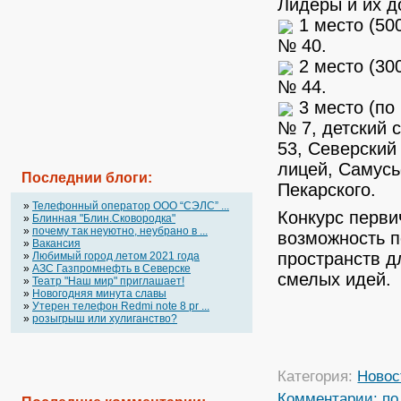
Лидеры и их д
1 место (50
№ 40.
2 место (30
№ 44.
3 место (по 
№ 7, детский 
53, Северский
лицей, Самусь
Последнии блоги:
Пекарского.
»
Телефонный оператор OOO “СЭЛС” ...
Конкурс перви
»
Блинная "Блин.Сковородка"
»
почему так неуютно, неубрано в ...
возможность п
»
Вакансия
пространств д
»
Любимый город летом 2021 года
»
АЗС Газпромнефть в Северске
смелых идей.
»
Театр "Наш мир" приглашает!
»
Новогодняя минута славы
»
Утерен телефон Redmi note 8 pr ...
»
розыгрыш или хулиганство?
Категория:
Новос
Комментарии:
по