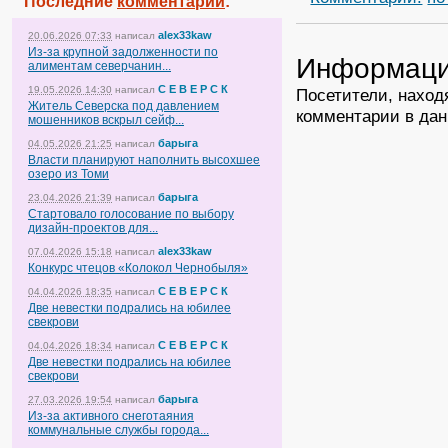
Последние
комментарии
:
alex33kaw
20.06.2026 07:33
написал
Из-за крупной задолженности по
Информац
алиментам северчанин...
С Е В Е Р С К
19.05.2026 14:30
написал
Посетители, наход
Житель Северска под давлением
комментарии в дан
мошенников вскрыл сейф...
барыга
04.05.2026 21:25
написал
Власти планируют наполнить высохшее
озеро из Томи
барыга
23.04.2026 21:39
написал
Стартовало голосование по выбору
дизайн-проектов для...
alex33kaw
07.04.2026 15:18
написал
Конкурс чтецов «Колокол Чернобыля»
С Е В Е Р С К
04.04.2026 18:35
написал
Две невестки подрались на юбилее
свекрови
С Е В Е Р С К
04.04.2026 18:34
написал
Две невестки подрались на юбилее
свекрови
барыга
27.03.2026 19:54
написал
Из-за активного снеготаяния
коммунальные службы города...