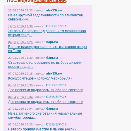
Последние
комментарии
:
alex33kaw
20.06.2026 07:33
написал
Из-за крупной задолженности по алиментам
северчанин...
С Е В Е Р С К
19.05.2026 14:30
написал
Житель Северска под давлением мошенников
вскрыл сейф...
барыга
04.05.2026 21:25
написал
Власти планируют наполнить высохшее озеро
из Томи
барыга
23.04.2026 21:39
написал
Стартовало голосование по выбору дизайн-
проектов для...
alex33kaw
07.04.2026 15:18
написал
Конкурс чтецов «Колокол Чернобыля»
С Е В Е Р С К
04.04.2026 18:35
написал
Две невестки подрались на юбилее свекрови
С Е В Е Р С К
04.04.2026 18:34
написал
Две невестки подрались на юбилее свекрови
барыга
27.03.2026 19:54
написал
Из-за активного снеготаяния коммунальные
службы города...
С Е В Е Р С К
07.03.2026 22:33
написал
Северск принял участие в Лыжне России