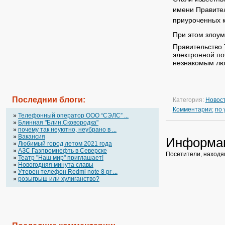
имени Правител
приуроченных к
При этом злоу
Правительство 
электронной по
незнакомым люд
Последнии блоги:
Категория:
Новос
Комментарии:
по
»
Телефонный оператор OOO “СЭЛС” ...
»
Блинная "Блин.Сковородка"
»
почему так неуютно, неубрано в ...
»
Вакансия
Информа
»
Любимый город летом 2021 года
»
АЗС Газпромнефть в Северске
Посетители, находя
»
Театр "Наш мир" приглашает!
»
Новогодняя минута славы
»
Утерен телефон Redmi note 8 pr ...
»
розыгрыш или хулиганство?