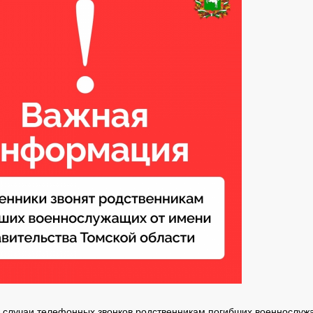
 случаи телефонных звонков родственникам погибших военнослуж