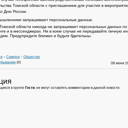
ьства Томской области с приглашением для участия в мероприяти
о Дню России.
мышленники запрашивают персональные данные.
Томской области никогда не запрашивает персональных данных по
чте и в мессенджерах. Ни в коем случае не передавайте личную 
ям. Предупредите близких и будьте бдительны.
ти
»
Северск
»
Общество
 убыванию
(0)
08 июня 
ция
щиеся в группе
Гости
, не могут оставлять комментарии в данной новости.