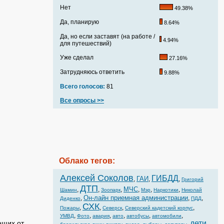
Нет
49.38%
Да, планирую
8.64%
Да, но если заставят (на работе /
4.94%
для путешествий)
Уже сделал
27.16%
Затрудняюсь ответить
9.88%
Всего голосов:
81
Все опросы >>
Облако тегов:
Алексей Соколов
ГИБДД
ГАИ
,
,
,
Григорий
ДТП
МЧС
,
,
,
,
,
,
Шамин
Зоопарк
Мэр
Наркотики
Николай
Он-лайн приемная администрации
,
,
,
Диденко
ПДД
СХК
,
,
,
,
Пожары
Северск
Северский кадетский корпус
,
,
,
,
,
,
УМВД
Фото
авария
авто
автобусы
автомобили
ащих от
дети