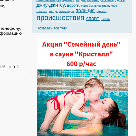
,
,
,
,
,
бразильское джиу-джитсу
видео
выборы
депутаты
джиу-джитсу
дороги
ях,
,
,
,
,
жалобы
животные
клуб
полиция
,
,
,
,
,
Банзай
люди
пешеходы
прикол
происшествия
спорт
,
,
школы
 телефону,
Показать все теги
информацию
2026
0