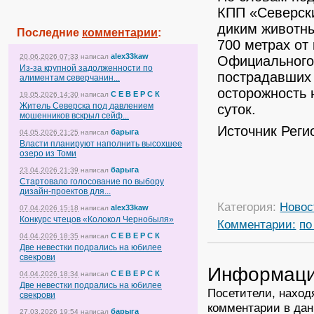
КПП «Северски
диким животны
Последние
комментарии
:
700 метрах от
alex33kaw
20.06.2026 07:33
написал
Официального
Из-за крупной задолженности по
пострадавших 
алиментам северчанин...
осторожность 
С Е В Е Р С К
19.05.2026 14:30
написал
Житель Северска под давлением
суток.
мошенников вскрыл сейф...
Источник Реги
барыга
04.05.2026 21:25
написал
Власти планируют наполнить высохшее
озеро из Томи
барыга
23.04.2026 21:39
написал
Стартовало голосование по выбору
дизайн-проектов для...
Категория:
Новос
alex33kaw
07.04.2026 15:18
написал
Конкурс чтецов «Колокол Чернобыля»
Комментарии:
по
С Е В Е Р С К
04.04.2026 18:35
написал
Две невестки подрались на юбилее
свекрови
Информац
С Е В Е Р С К
04.04.2026 18:34
написал
Две невестки подрались на юбилее
Посетители, наход
свекрови
комментарии в дан
барыга
27.03.2026 19:54
написал