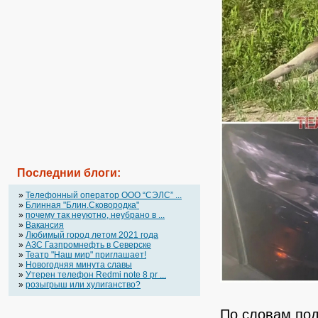
Последнии блоги:
»
Телефонный оператор OOO “СЭЛС” ...
»
Блинная "Блин.Сковородка"
»
почему так неуютно, неубрано в ...
»
Вакансия
»
Любимый город летом 2021 года
»
АЗС Газпромнефть в Северске
»
Театр "Наш мир" приглашает!
»
Новогодняя минута славы
»
Утерен телефон Redmi note 8 pr ...
»
розыгрыш или хулиганство?
По словам подп