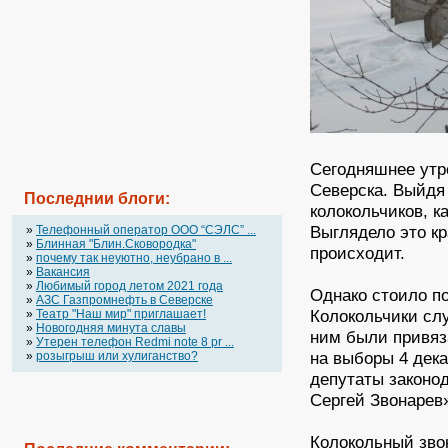
Сегодняшнее утр
Северска. Выйдя
Последнии блоги:
колокольчиков, к
Выглядело это к
»
Телефонный оператор OOO “СЭЛС” ...
»
Блинная "Блин.Сковородка"
происходит.
»
почему так неуютно, неубрано в ...
»
Вакансия
»
Любимый город летом 2021 года
Однако стоило по
»
АЗС Газпромнефть в Северске
Колокольчики сл
»
Театр "Наш мир" приглашает!
»
Новогодняя минута славы
ним были привя
»
Утерен телефон Redmi note 8 pr ...
на выборы 4 дека
»
розыгрыш или хулиганство?
депутаты законо
Сергей Звонарев
Колокольный зво