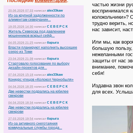
Последние
комментарии
:
частью жизни рус
воспринимался ка
alex33kaw
20.06.2026 07:33
написал
Из-за крупной задолженности по
колокольчики»? 
алиментам северчанин...
трудно верить, 
С Е В Е Р С К
19.05.2026 14:30
написал
нас зависит, нас
Житель Северска под давлением
мошенников вскрыл сейф...
Или мы, как вор
барыга
04.05.2026 21:25
написал
большую пользу,
Власти планируют наполнить высохшее
озеро из Томи
нежеланными гос
барыга
23.04.2026 21:39
написал
защиты от нас з
Стартовало голосование по выбору
внимание, помоч
дизайн-проектов для...
себя!
alex33kaw
07.04.2026 15:18
написал
Конкурс чтецов «Колокол Чернобыля»
Издавна звон ко
С Е В Е Р С К
04.04.2026 18:35
написал
для всех. Услыш
Две невестки подрались на юбилее
свекрови
С Е В Е Р С К
04.04.2026 18:34
написал
Две невестки подрались на юбилее
свекрови
барыга
27.03.2026 19:54
написал
Из-за активного снеготаяния
коммунальные службы города...