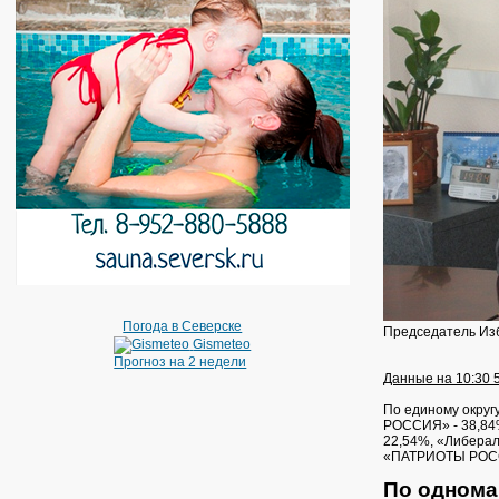
Погода в Северске
Председатель Изб
Gismeteo
Прогноз на 2 недели
Данные на 10:30 5
По единому округ
РОССИЯ» - 38,84%
22,54%, «Либера
«ПАТРИОТЫ РОССИ
По однома