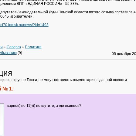
делением ВПП «ЕДИНАЯ РОССИЯ» - 55,88%.
депутатов Законодательной Думы Томской области пятого созыва составила 4
0645 избирателей.
lect70.tomsk.ru/news/?id=1493
ти
»
Северск
»
Политика
 убыванию
(9)
05 декабря 2
ция
щиеся в группе
Гости
, не могут оставлять комментарии в данной новости.
 № 1:
карпов) по 11)))) не шутите, а где осипцов?