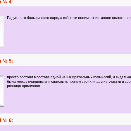
 № 4:
Радует, что большинство народа всё-таки понимает истинное положение 
 № 5:
просто состоял в составе одной из избирательных коммиссий, и видел ка
была между очипцовым и карповым, причем звонили другие участки и со
разница приличная
 № 6: