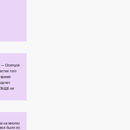
м — Осипцов
астки того
 время
одсчет
ООБЩЕ не
ла на многих
 все было по