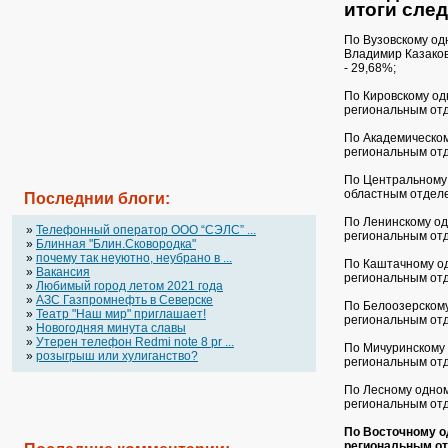
итоги сле
По Вузовскому од
Владимир Казако
- 29,68%;
По Кировскому од
региональным от
По Академическом
региональным от
По Центральному 
областным отделе
Последнии блоги:
По Ленинскому од
»
Телефонный оператор OOO “СЭЛС” ...
региональным от
»
Блинная "Блин.Сковородка"
»
почему так неуютно, неубрано в ...
По Каштачному од
»
Вакансия
региональным от
»
Любимый город летом 2021 года
»
АЗС Газпромнефть в Северске
По Белоозерскому
»
Театр "Наш мир" приглашает!
региональным от
»
Новогодняя минута славы
»
Утерен телефон Redmi note 8 pr ...
По Мичуринскому 
»
розыгрыш или хулиганство?
региональным от
По Лесному одном
региональным от
По Восточному о
региональным о