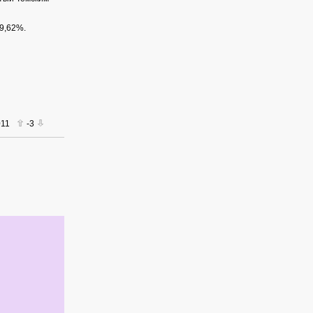
9,62%.
011
-3