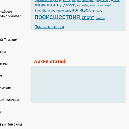
,
,
,
,
,
бразильское джиу-джитсу
видео
выборы
депутаты
джиу-джитсу
дороги
,
,
,
,
жалобы
животные
клуб
полиция
,
,
,
,
,
Банзай
люди
пешеходы
прикол
 набрал
происшествия
ской области
спорт
,
,
школы
Показать все теги
ый Томским
ским
Архив статей:
ским
им
Томским
тый Томским
м
утый Томским