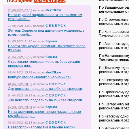
Последние
комментарии
:
По Западному од
alex33kaw
20.06.2026 07:33
написал
региональным о
Из-за крупной задолженности по алиментам
северчанин...
По Стрежевскому 
региональным от
С Е В Е Р С К
19.05.2026 14:30
написал
Житель Северска под давлением мошенников
По Колпашевскому
вскрыл сейф...
Томским региона
барыга
04.05.2026 21:25
написал
По Асиновскому о
Власти планируют наполнить высохшее озеро
региональным от
из Томи
По Малиновскому
барыга
23.04.2026 21:39
написал
Томским регион
Стартовало голосование по выбору дизайн-
проектов для...
По Томскому одно
региональным от
alex33kaw
07.04.2026 15:18
написал
Конкурс чтецов «Колокол Чернобыля»
По Северному одн
С Е В Е Р С К
региональным от
04.04.2026 18:35
написал
Две невестки подрались на юбилее свекрови
По Приобскому од
С Е В Е Р С К
04.04.2026 18:34
написал
региональным от
Две невестки подрались на юбилее свекрови
По Шегарскому од
барыга
27.03.2026 19:54
написал
региональным от
Из-за активного снеготаяния коммунальные
службы города...
По Кетскому одно
региональным от
С Е В Е Р С К
07.03.2026 22:33
написал
Северск принял участие в Лыжне России
По Чулымскому од