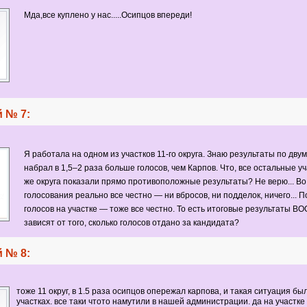
Мда,все куплено у нас.....Осипцов впереди!
 № 7:
Я работала на одном из участков 11-го округа. Знаю результаты по дву
набрал в 1,5–2 раза больше голосов, чем Карпов. Что, все остальные уч
же округа показали прямо противоположные результаты? Не верю... Во
голосования реально все честно — ни вбросов, ни подделок, ничего... П
голосов на участке — тоже все честно. То есть итоговые результаты В
зависят от того, сколько голосов отдано за кандидата?
 № 8:
тоже 11 округ, в 1.5 раза осипцов опережал карпова, и такая ситуация бы
участках. все таки чтото намутили в нашей администрации. да на участке