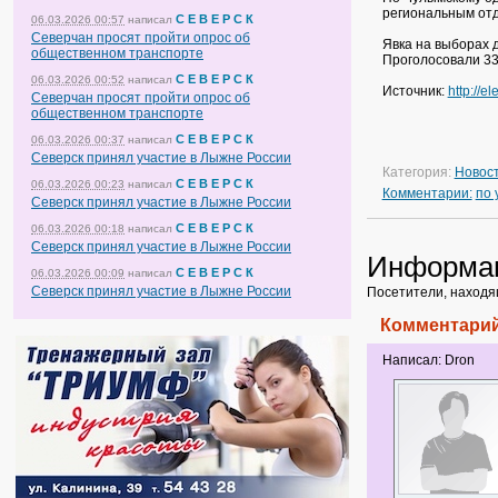
региональным от
С Е В Е Р С К
06.03.2026 00:57
написал
Северчан просят пройти опрос об
Явка на выборах 
общественном транспорте
Проголосовали 33
С Е В Е Р С К
06.03.2026 00:52
написал
Источник:
http://e
Северчан просят пройти опрос об
общественном транспорте
С Е В Е Р С К
06.03.2026 00:37
написал
Северск принял участие в Лыжне России
Категория:
Новос
С Е В Е Р С К
06.03.2026 00:23
написал
Комментарии:
по
Северск принял участие в Лыжне России
С Е В Е Р С К
06.03.2026 00:18
написал
Северск принял участие в Лыжне России
Информа
С Е В Е Р С К
06.03.2026 00:09
написал
Северск принял участие в Лыжне России
Посетители, находя
Комментарий
Написал: Dron