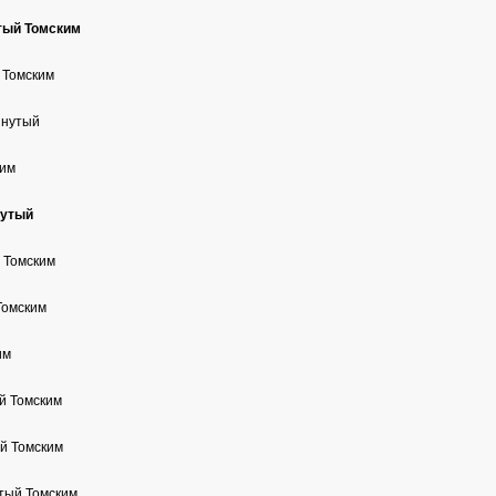
тый Томским
 Томским
инутый
ким
нутый
 Томским
Томским
им
й Томским
й Томским
тый Томским