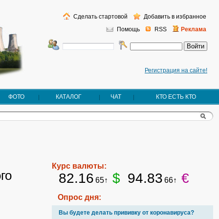
Сделать стартовой
Добавить в избранное
Помощь
RSS
Реклама
Регистрация на сайте!
ФОТО
КАТАЛОГ
ЧАТ
КТО ЕСТЬ КТО
Курс валюты:
го
82.16
$
94.83
€
65↑
66↑
Опрос дня:
Вы будете делать прививку от коронавируса?