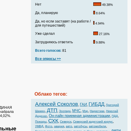
Нет
49.38%
Да, планирую
8.64%
Да, но если заставят (на работе /
4.94%
для путешествий)
Уже сделал
27.16%
Затрудняюсь ответить
9.88%
Всего голосов:
81
Все опросы >>
Облако тегов:
Алексей Соколов
ГИБДД
ГАИ
,
,
,
Григорий
«ЕДИНАЯ
ДТП
МЧС
,
,
,
,
,
,
Шамин
Зоопарк
Мэр
Наркотики
Николай
 набрала
Он-лайн приемная администрации
4,02%.
,
,
,
Диденко
ПДД
СХК
,
,
,
,
Пожары
Северск
Северский кадетский корпус
,
,
,
,
,
,
УМВД
Фото
авария
авто
автобусы
автомобили
льные
дети