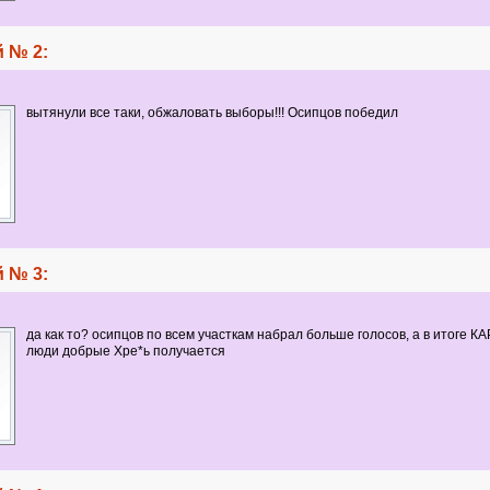
 № 2:
вытянули все таки, обжаловать выборы!!! Осипцов победил
 № 3:
да как то? осипцов по всем участкам набрал больше голосов, а в итоге К
люди добрые Хре*ь получается