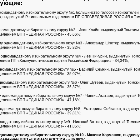
дующие:
номандатному избирательному округу №1 большинство голосов избирателей
в, выдвинутый Региональным отделением ПП СПРАВЕДЛИВАЯ РОССИЯ в Том
номандатному избирательному округу №2 - Иван Кляйн, выдвинутый Томским
делением ВПП «ЕДИНАЯ РОССИЯ» - 45,66%;
у одномандатному избирательному округ №3 - Александр Шпетер, выдвинут
делением ВПП «ЕДИНАЯ РОССИЯ» - 35,82%;
одномандатному избирательному округу №4 - Лев Пичурин, выдвинутый Том
нием ПП «Коммунистическая партия Российской Федерации» - 34,34%;
номандатному избирательному округу №5 - Василий Семкин, выдвинутый Том
делением ВПП «ЕДИНАЯ РОССИЯ» - 35,07%;
номандатному избирательному округу №6 - Олег Шутеев, выдвинутый Томск
делением ВПП «ЕДИНАЯ РОССИЯ» - 35,37%;
 одномандатному избирательному округу №7 - Чингис Акатаев, выдвинутый 
делением ВПП «ЕДИНАЯ РОССИЯ» - 47,16%;
одномандатному избирательному округу №8 - Екатерина Собканюк, выдвину
делением ВПП «ЕДИНАЯ РОССИЯ» - 39,81%;
андатному избирательному округу №9 - Николай Вяткин, выдвинутый Томски
делением ВПП «ЕДИНАЯ РОССИЯ» - 41,85%;
дномандатному избирательному округу №10 - Максим Кормашов, выдвин
тделением ВПП «ЕДИНАЯ РОССИЯ» - 36,98%;