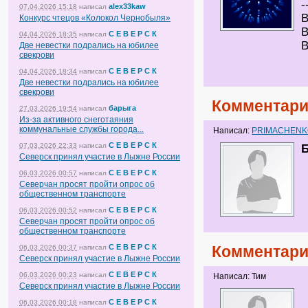
-
alex33kaw
07.04.2026 15:18
написал
В
Конкурс чтецов «Колокол Чернобыля»
В
С Е В Е Р С К
04.04.2026 18:35
написал
В
Две невестки подрались на юбилее
свекрови
С Е В Е Р С К
04.04.2026 18:34
написал
Две невестки подрались на юбилее
свекрови
Комментари
барыга
27.03.2026 19:54
написал
Из-за активного снеготаяния
коммунальные службы города...
Написал:
PRIMACHEN
С Е В Е Р С К
07.03.2026 22:33
написал
Б
Северск принял участие в Лыжне России
С Е В Е Р С К
06.03.2026 00:57
написал
Северчан просят пройти опрос об
общественном транспорте
С Е В Е Р С К
06.03.2026 00:52
написал
Северчан просят пройти опрос об
общественном транспорте
С Е В Е Р С К
Комментари
06.03.2026 00:37
написал
Северск принял участие в Лыжне России
С Е В Е Р С К
06.03.2026 00:23
написал
Написал: Тим
Северск принял участие в Лыжне России
С Е В Е Р С К
06.03.2026 00:18
написал