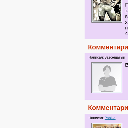
П
з
в
х
н
4
Комментари
Написал: Завсегдатый
Комментари
Написал:
Panika