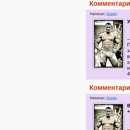
Комментари
Написал:
Sharky
У
-
П
з
в
х
н
4
Комментари
Написал:
Sharky
+
-