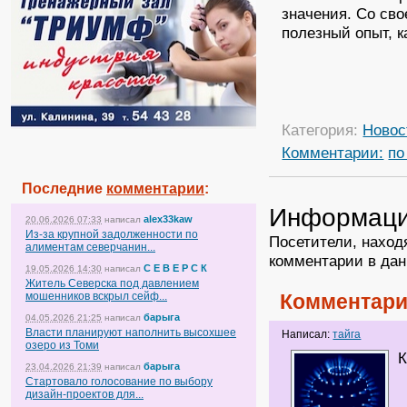
значения. Со св
полезный опыт, к
Категория:
Новос
Комментарии:
по
Последние
комментарии
:
Информац
alex33kaw
20.06.2026 07:33
написал
Из-за крупной задолженности по
Посетители, наход
алиментам северчанин...
комментарии в дан
С Е В Е Р С К
19.05.2026 14:30
написал
Житель Северска под давлением
мошенников вскрыл сейф...
Комментари
барыга
04.05.2026 21:25
написал
Власти планируют наполнить высохшее
Написал:
тайга
озеро из Томи
К
барыга
23.04.2026 21:39
написал
Стартовало голосование по выбору
дизайн-проектов для...