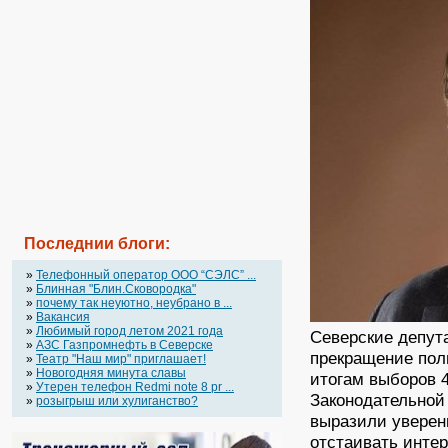
Последнии блоги:
»
Телефонный оператор OOO “СЭЛС” ...
»
Блинная "Блин.Сковородка"
»
почему так неуютно, неубрано в ...
»
Вакансия
»
Любимый город летом 2021 года
Северские депут
»
АЗС Газпромнефть в Северске
прекращение пол
»
Театр "Наш мир" приглашает!
»
Новогодняя минута славы
итогам выборов 4
»
Утерен телефон Redmi note 8 pr ...
Законодательной
»
розыгрыш или хулиганство?
выразили уверен
отстаивать инте