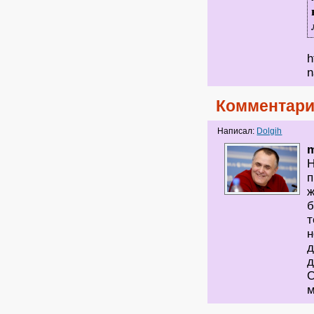
h
n
Комментари
Написал:
Dolgih
m
Н
п
ж
б
т
н
д
д
О
м