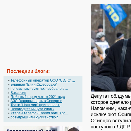
Последнии блоги:
»
Телефонный оператор OOO “СЭЛС” ...
»
Блинная "Блин.Сковородка"
»
почему так неуютно, неубрано в ...
»
Вакансия
Депутат облдумы
»
Любимый город летом 2021 года
»
АЗС Газпромнефть в Северске
которое сделало 
»
Театр "Наш мир" приглашает!
Напомним, накан
»
Новогодняя минута славы
»
Утерен телефон Redmi note 8 pr ...
исключают Осипц
»
розыгрыш или хулиганство?
Осипцов вступил
поступок в ЛДПР 