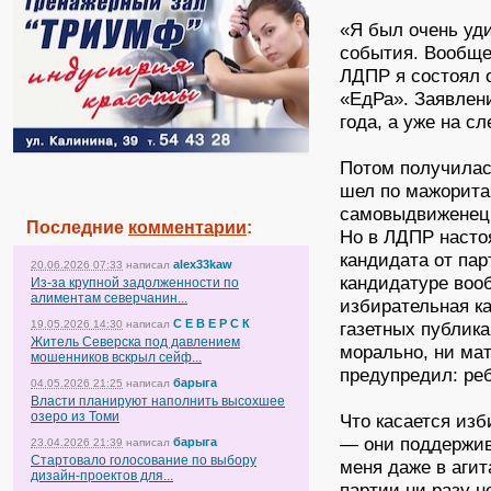
«Я был очень уд
события. Вообще-
ЛДПР я состоял о
«ЕдРа». Заявлени
года, а уже на 
Потом получила
шел по мажоритар
самовыдвиженец:
Последние
комментарии
:
Но в ЛДПР настоя
кандидата от пар
alex33kaw
20.06.2026 07:33
написал
кандидатуре воо
Из-за крупной задолженности по
алиментам северчанин...
избирательная ка
С Е В Е Р С К
19.05.2026 14:30
написал
газетных публик
Житель Северска под давлением
морально, ни мат
мошенников вскрыл сейф...
предупредил: реб
барыга
04.05.2026 21:25
написал
Власти планируют наполнить высохшее
озеро из Томи
Что касается изб
— они поддержив
барыга
23.04.2026 21:39
написал
Стартовало голосование по выбору
меня даже в агит
дизайн-проектов для...
партии ни разу н