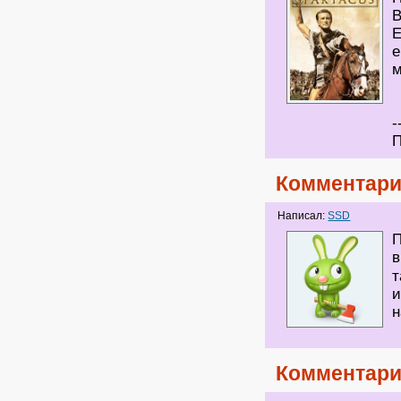
В
Е
е
м
-
П
Комментари
Написал:
SSD
П
в
т
и
н
Комментари