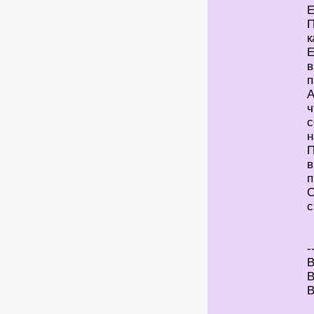
Е
П
к
Е
в
п
А
ч
с
н
П
в
п
О
с
-
В
В
В