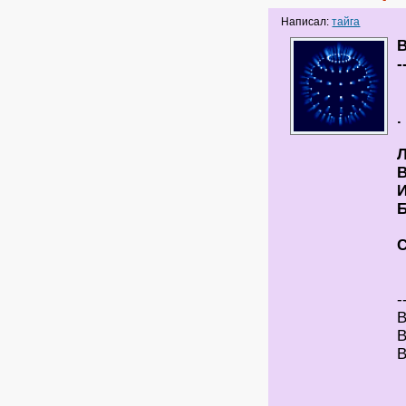
Написал:
тайга
В
Л
В
Б
-
В
В
В