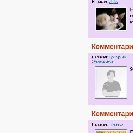
Написал:
vfrcbv
Н
о
м
Комментари
Написал:
Кунчурбек
Жехасмунов
9
Комментари
Написал:
milestrux
П