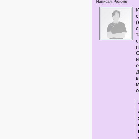
Написал: Резюме
И
с
(
с
т
с
п
О
и
е
Д
в
м
о