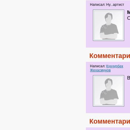
Написал: Ну...артист
M
О
Комментари
Написал:
Кунчурбек
Жехасмунов
В
Комментари