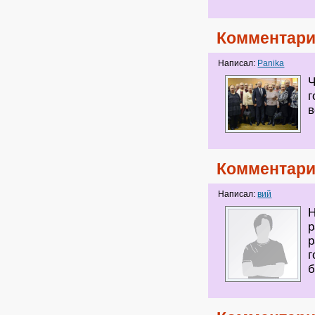
Комментари
Написал:
Panika
Ч
г
Комментари
Написал:
вий
Н
р
р
г
б