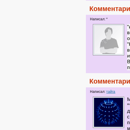
Комментари
Написал: *
"
в
о
"
в
и
В
п
Комментари
Написал:
тайга
д
с
п
м