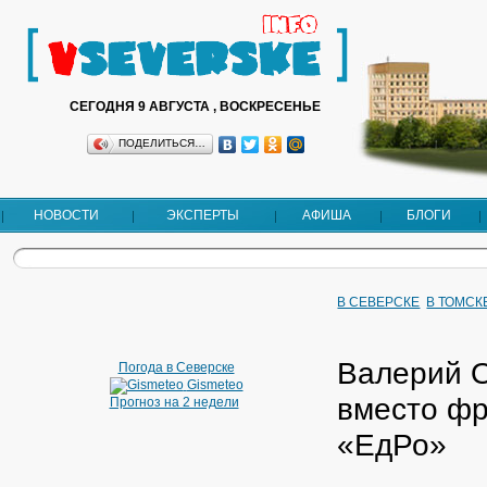
СЕГОДНЯ 9 АВГУСТА , ВОСКРЕСЕНЬЕ
ПОДЕЛИТЬСЯ…
НОВОСТИ
ЭКСПЕРТЫ
АФИША
БЛОГИ
В СЕВЕРСКЕ
В ТОМСК
Валерий О
Погода в Северске
Gismeteo
вместо фр
Прогноз на 2 недели
«ЕдРо»