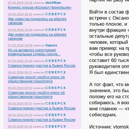
alex33kaw
07.04.2026 15:18
написал
Конкурс чтецов «Колокол Чернобыля»
Войти в состав 
С Е В Е Р С К
04.04.2026 18:35
написал
встречи с Оксано
Две невестки подрались на юбилее
свекрови
только плохое, и
внутри фракции 
С Е В Е Р С К
04.04.2026 18:34
написал
Две невестки подрались на юбилее
остальные депута
свекрови
человек, который 
барыга
27.03.2026 19:54
написал
вам пример: на 
Из-за активного снеготаяния
чтобы все руков
коммунальные службы города...
составит 60 тыся
С Е В Е Р С К
07.03.2026 22:33
написал
руководителя оп
Северск принял участие в Лыжне России
Я был единствен
С Е В Е Р С К
06.03.2026 00:57
написал
Северчан просят пройти опрос об
общественном транспорте
А тот факт, что
С Е В Е Р С К
06.03.2026 00:52
написал
значения, это бы
Северчан просят пройти опрос об
положу его на ст
общественном транспорте
собираюсь, я воо
С Е В Е Р С К
06.03.2026 00:37
написал
мне главное — ч
Северск принял участие в Лыжне России
собеседник.
С Е В Е Р С К
06.03.2026 00:23
написал
Северск принял участие в Лыжне России
Источник: vtomsk
С Е В Е Р С К
06.03.2026 00:18
написал