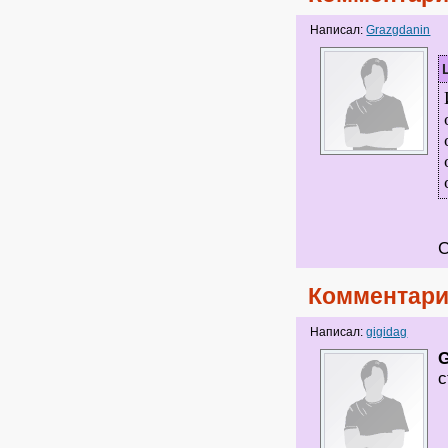
Написал:
Grazgdanin
С
Комментари
Написал:
gigidag
G
с