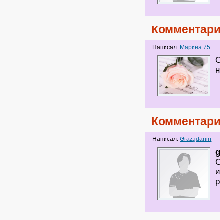
Комментари
Написал:
Марина 75
О
н
Комментари
Написал:
Grazgdanin
g
С
и
р