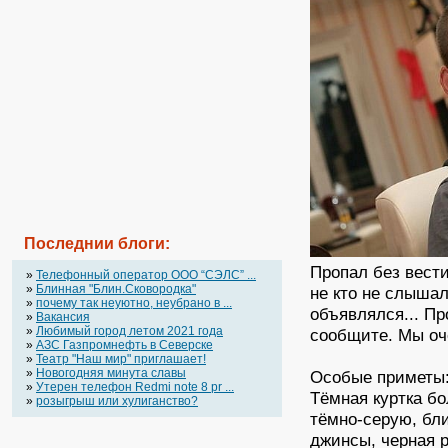
Последнии блоги:
Пропал без вести
»
Телефонный оператор OOO “СЭЛС” ...
»
Блинная "Блин.Сковородка"
не кто не слышал
»
почему так неуютно, неубрано в ...
объявлялся... П
»
Вакансия
»
Любимый город летом 2021 года
сообщите. Мы оч
»
АЗС Газпромнефть в Северске
»
Театр "Наш мир" приглашает!
»
Новогодняя минута славы
Особые приметы
»
Утерен телефон Redmi note 8 pr ...
Тёмная куртка бо
»
розыгрыш или хулиганство?
тёмно-серую, бли
джинсы, черная