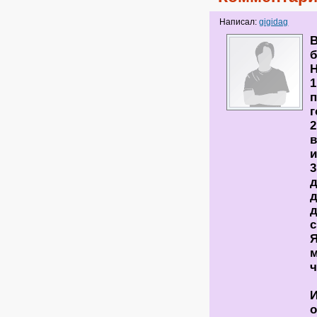
Написал:
gigidag
б
Н
1
п
г
2
в
и
3
д
д
д
с
Я
м
ч
о