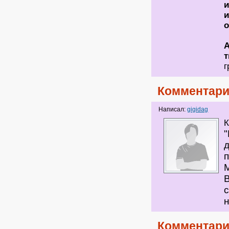
и
и
о
А
т
г
Комментари
Написал:
gigidag
К
п
Комментари