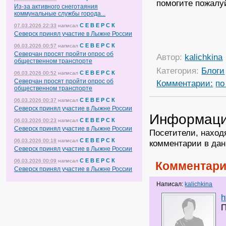
помогите пожалу
Из-за активного снеготаяния
коммунальные службы города...
С Е В Е Р С К
07.03.2026 22:33
написал
Северск принял участие в Лыжне России
С Е В Е Р С К
06.03.2026 00:57
написал
Северчан просят пройти опрос об
Автор:
kalichkina
общественном транспорте
Категория:
Блоги
С Е В Е Р С К
06.03.2026 00:52
написал
Северчан просят пройти опрос об
Комментарии:
по
общественном транспорте
С Е В Е Р С К
06.03.2026 00:37
написал
Северск принял участие в Лыжне России
Информац
С Е В Е Р С К
06.03.2026 00:23
написал
Северск принял участие в Лыжне России
Посетители, наход
С Е В Е Р С К
06.03.2026 00:18
написал
комментарии в дан
Северск принял участие в Лыжне России
С Е В Е Р С К
06.03.2026 00:09
написал
Комментари
Северск принял участие в Лыжне России
Написал:
kalichkina
h
П