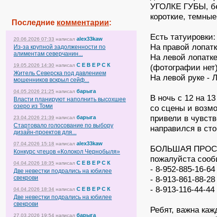
УГОЛКЕ ГУБЫ, бе
короткие, темны
Последние
комментарии
:
Есть татуировки:
alex33kaw
20.06.2026 07:33
написал
На правой лопатк
Из-за крупной задолженности по
алиментам северчанин...
На левой лопатк
С Е В Е Р С К
(фотографии нет
19.05.2026 14:30
написал
Житель Северска под давлением
На левой руке -
мошенников вскрыл сейф...
барыга
04.05.2026 21:25
написал
В ночь с 12 на 1
Власти планируют наполнить высохшее
озеро из Томи
со сцены и возм
привели в чувств
барыга
23.04.2026 21:39
написал
Стартовало голосование по выбору
направился в сто
дизайн-проектов для...
alex33kaw
07.04.2026 15:18
написал
БОЛЬШАЯ ПРОСЬБА
Конкурс чтецов «Колокол Чернобыля»
пожалуйста сооб
С Е В Е Р С К
04.04.2026 18:35
написал
- 8-952-885-16-
Две невестки подрались на юбилее
- 8-913-861-88-
свекрови
- 8-913-116-44-4
С Е В Е Р С К
04.04.2026 18:34
написал
Две невестки подрались на юбилее
свекрови
Ребят, важна ка
барыга
27.03.2026 19:54
написал