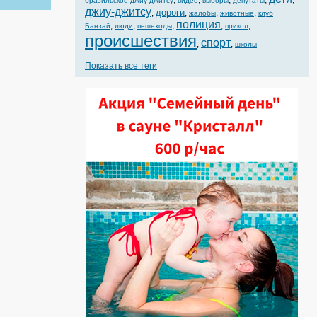
,
,
,
,
,
бразильское джиу-джитсу
видео
выборы
депутаты
джиу-джитсу
дороги
,
,
,
,
жалобы
животные
клуб
полиция
,
,
,
,
,
Банзай
люди
пешеходы
прикол
происшествия
спорт
,
,
школы
Показать все теги