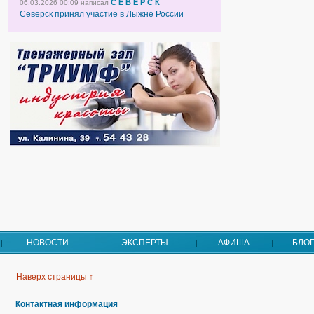
С Е В Е Р С К
06.03.2026 00:09
написал
Северск принял участие в Лыжне России
НОВОСТИ
ЭКСПЕРТЫ
АФИША
БЛО
Наверх страницы ↑
Контактная информация