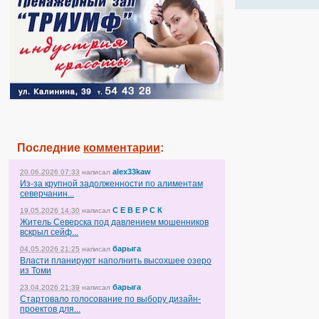
Последние
комментарии
:
alex33kaw
20.06.2026 07:33
написал
Из-за крупной задолженности по алиментам
северчанин...
С Е В Е Р С К
19.05.2026 14:30
написал
Житель Северска под давлением мошенников
вскрыл сейф...
барыга
04.05.2026 21:25
написал
Власти планируют наполнить высохшее озеро
из Томи
барыга
23.04.2026 21:39
написал
Стартовало голосование по выбору дизайн-
проектов для...