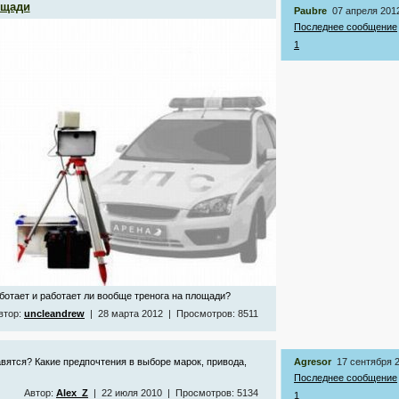
ощади
Paubre
07 апреля 201
Последнее сообщение
1
ботает и работает ли вообще тренога на площади?
втор:
uncleandrew
| 28 марта 2012 | Просмотров: 8511
авятся? Какие предпочтения в выборе марок, привода,
Agresor
17 сентября 
Последнее сообщение
Автор:
Alex_Z
| 22 июля 2010 | Просмотров: 5134
1