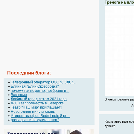
Тренога на пл
Последнии блоги:
»
Телефонный оператор OOO “СЭЛС” ...
»
Блинная "Блин.Сковородка"
»
почему так неуютно, неубрано в ...
»
Вакансия
»
Любимый город летом 2021 года
В каком режиме ра
»
АЗС Газпромнефть в Северске
А
»
Театр "Наш мир" приглашает!
»
Новогодняя минута славы
»
Утерен телефон Redmi note 8 pr ...
»
розыгрыш или хулиганство?
Какие авто вам нр
движка...