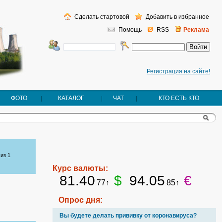
Сделать стартовой
Добавить в избранное
Помощь
RSS
Реклама
Регистрация на сайте!
ФОТО
КАТАЛОГ
ЧАТ
КТО ЕСТЬ КТО
из 1
Курс валюты:
81.40
$
94.05
€
77↑
85↑
Опрос дня:
Вы будете делать прививку от коронавируса?