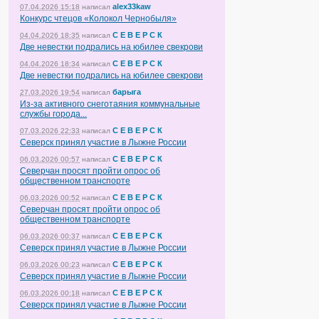
alex33kaw
07.04.2026 15:18
написал
Конкурс чтецов «Колокол Чернобыля»
С Е В Е Р С К
04.04.2026 18:35
написал
Две невестки подрались на юбилее свекрови
С Е В Е Р С К
04.04.2026 18:34
написал
Две невестки подрались на юбилее свекрови
барыга
27.03.2026 19:54
написал
Из-за активного снеготаяния коммунальные
службы города...
С Е В Е Р С К
07.03.2026 22:33
написал
Северск принял участие в Лыжне России
С Е В Е Р С К
06.03.2026 00:57
написал
Северчан просят пройти опрос об
общественном транспорте
С Е В Е Р С К
06.03.2026 00:52
написал
Северчан просят пройти опрос об
общественном транспорте
С Е В Е Р С К
06.03.2026 00:37
написал
Северск принял участие в Лыжне России
С Е В Е Р С К
06.03.2026 00:23
написал
Северск принял участие в Лыжне России
С Е В Е Р С К
06.03.2026 00:18
написал
Северск принял участие в Лыжне России