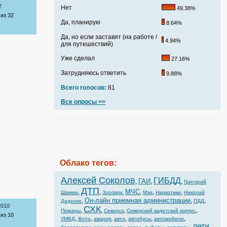
2
Нет
49.38%
из 32
Да, планирую
8.64%
Да, но если заставят (на работе /
4.94%
для путешествий)
Уже сделал
27.16%
Затрудняюсь ответить
9.88%
Всего голосов:
81
Все опросы >>
Облако тегов:
Алексей Соколов
ГИБДД
ГАИ
,
,
,
Григорий
ДТП
МЧС
,
,
,
,
,
,
Шамин
Зоопарк
Мэр
Наркотики
Николай
Он-лайн приемная администрации
,
,
,
Диденко
ПДД
2010
СХК
,
,
,
,
Пожары
Северск
Северский кадетский корпус
из 10
,
,
,
,
,
,
УМВД
Фото
авария
авто
автобусы
автомобили
дети