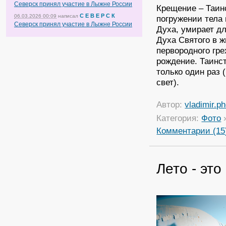
Северск принял участие в Лыжне России
Крещение – Таин
С Е В Е Р С К
06.03.2026 00:09
написал
погружении тела 
Северск принял участие в Лыжне России
Духа, умирает дл
Духа Святого в 
первородного гре
рождение. Таинс
только один раз 
свет).
Автор:
vladimir.p
Категория:
Фото
Комментарии (15
Лето - эт