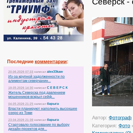
Северск -
Последние
комментарии
:
alex33kaw
20.06.2026 07:33
написал
Из-за крупной задолженности по
алиментам северчанин...
С Е В Е Р С К
19.05.2026 14:30
написал
Житель Северска под давлением
мошенников вскрыл сейф...
барыга
04.05.2026 21:25
написал
Власти планируют наполнить высохшее
озеро из Томи
Автор:
Фотограф
барыга
23.04.2026 21:39
написал
Категория:
Фото
Стартовало голосование по выбору
дизайн-проектов для...
Комментарии (0)