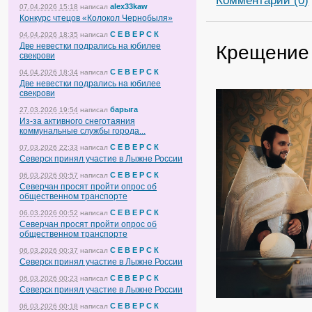
alex33kaw
07.04.2026 15:18
написал
Конкурс чтецов «Колокол Чернобыля»
С Е В Е Р С К
04.04.2026 18:35
написал
Крещение
Две невестки подрались на юбилее
свекрови
С Е В Е Р С К
04.04.2026 18:34
написал
Две невестки подрались на юбилее
свекрови
барыга
27.03.2026 19:54
написал
Из-за активного снеготаяния
коммунальные службы города...
С Е В Е Р С К
07.03.2026 22:33
написал
Северск принял участие в Лыжне России
С Е В Е Р С К
06.03.2026 00:57
написал
Северчан просят пройти опрос об
общественном транспорте
С Е В Е Р С К
06.03.2026 00:52
написал
Северчан просят пройти опрос об
общественном транспорте
С Е В Е Р С К
06.03.2026 00:37
написал
Северск принял участие в Лыжне России
С Е В Е Р С К
06.03.2026 00:23
написал
Северск принял участие в Лыжне России
С Е В Е Р С К
06.03.2026 00:18
написал