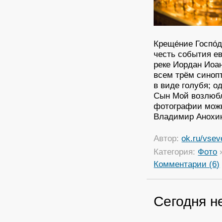
Креще́ние Госпо́
честь события е
реке Иордан Иоа
всем трём синоп
в виде голубя; о
Сын Мой возлюбл
фотографии мож
Владимир Анохин
Автор:
ok.ru/vsev
Категория:
Фото
Комментарии (6)
Сегодня н