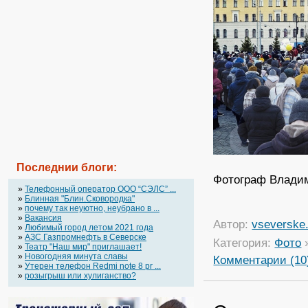
Последнии блоги:
Фотограф Владим
»
Телефонный оператор OOO “СЭЛС” ...
»
Блинная "Блин.Сковородка"
»
почему так неуютно, неубрано в ...
»
Вакансия
Автор:
vseverske.
»
Любимый город летом 2021 года
»
АЗС Газпромнефть в Северске
Категория:
Фото
»
Театр "Наш мир" приглашает!
»
Новогодняя минута славы
Комментарии (10
»
Утерен телефон Redmi note 8 pr ...
»
розыгрыш или хулиганство?