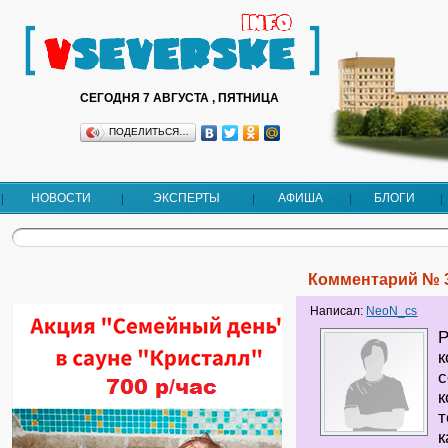
СЕГОДНЯ 7 АВГУСТА , ПЯТНИЦА
ПОДЕЛИТЬСЯ…
НОВОСТИ
ЭКСПЕРТЫ
АФИША
БЛОГИ
Комментарий № 
Написал:
NeoN_cs
P
к
с
к
т
к