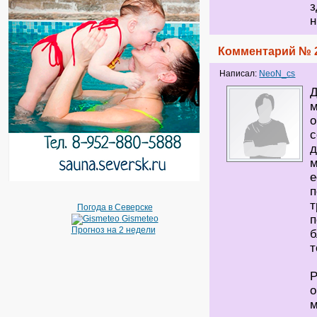
з
н
Комментарий № 
Написал:
NeoN_cs
Д
м
о
с
д
м
е
п
т
Погода в Северске
п
Gismeteo
Прогноз на 2 недели
б
т
P
о
м