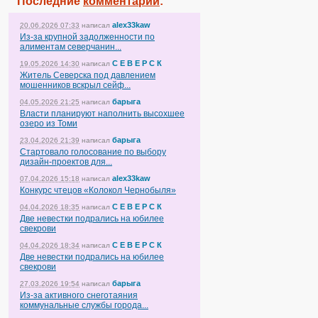
Последние
комментарии
:
alex33kaw
20.06.2026 07:33
написал
Из-за крупной задолженности по
алиментам северчанин...
С Е В Е Р С К
19.05.2026 14:30
написал
Житель Северска под давлением
мошенников вскрыл сейф...
барыга
04.05.2026 21:25
написал
Власти планируют наполнить высохшее
озеро из Томи
барыга
23.04.2026 21:39
написал
Стартовало голосование по выбору
дизайн-проектов для...
alex33kaw
07.04.2026 15:18
написал
Конкурс чтецов «Колокол Чернобыля»
С Е В Е Р С К
04.04.2026 18:35
написал
Две невестки подрались на юбилее
свекрови
С Е В Е Р С К
04.04.2026 18:34
написал
Две невестки подрались на юбилее
свекрови
барыга
27.03.2026 19:54
написал
Из-за активного снеготаяния
коммунальные службы города...