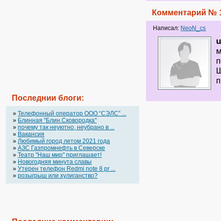
Комментарий № 
Написал:
NeoN_cs
u
м
п
Ш
п
Последнии блоги:
»
Телефонный оператор OOO “СЭЛС” ...
»
Блинная "Блин.Сковородка"
»
почему так неуютно, неубрано в ...
»
Вакансия
»
Любимый город летом 2021 года
»
АЗС Газпромнефть в Северске
»
Театр "Наш мир" приглашает!
»
Новогодняя минута славы
»
Утерен телефон Redmi note 8 pr ...
»
розыгрыш или хулиганство?