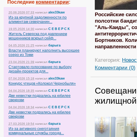
Последние
комментарии
:
alex33kaw
20.06.2026 07:33
написал
Российские сило
Из-за крупной задолженности по
полсотни бандит
алиментам северчанин...
"Аль-Каиды", с
С Е В Е Р С К
19.05.2026 14:30
написал
антитеррористич
Житель Северска под давлением
мошенников вскрыл сейф...
Бортников. Кол
барыга
направленности 
04.05.2026 21:25
написал
Власти планируют наполнить высохшее
озеро из Томи
Категория:
Новос
барыга
23.04.2026 21:39
написал
Комментарии (0)
Стартовало голосование по выбору
дизайн-проектов для...
alex33kaw
07.04.2026 15:18
написал
Конкурс чтецов «Колокол Чернобыля»
Совещание
С Е В Е Р С К
04.04.2026 18:35
написал
Две невестки подрались на юбилее
жилищной
свекрови
С Е В Е Р С К
04.04.2026 18:34
написал
Две невестки подрались на юбилее
свекрови
барыга
27.03.2026 19:54
написал
Из-за активного снеготаяния
коммунальные службы города...