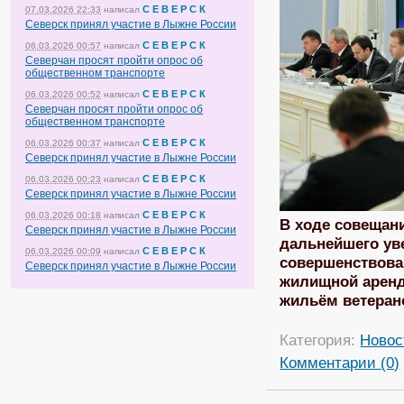
С Е В Е Р С К
07.03.2026 22:33
написал
Северск принял участие в Лыжне России
С Е В Е Р С К
06.03.2026 00:57
написал
Северчан просят пройти опрос об
общественном транспорте
С Е В Е Р С К
06.03.2026 00:52
написал
Северчан просят пройти опрос об
общественном транспорте
С Е В Е Р С К
06.03.2026 00:37
написал
Северск принял участие в Лыжне России
С Е В Е Р С К
06.03.2026 00:23
написал
Северск принял участие в Лыжне России
С Е В Е Р С К
06.03.2026 00:18
написал
В ходе совещан
Северск принял участие в Лыжне России
дальнейшего ув
С Е В Е Р С К
06.03.2026 00:09
написал
совершенствова
Северск принял участие в Лыжне России
жилищной аренд
жильём ветеран
Категория:
Новос
Комментарии (0)