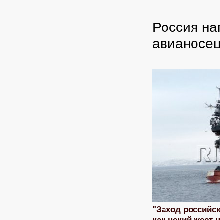
Россия на
авианосе
"Заход российск
как некий жест 