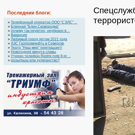
Спецслужб
Последнии блоги:
террорист
»
Телефонный оператор OOO “СЭЛС” ...
»
Блинная "Блин.Сковородка"
»
почему так неуютно, неубрано в ...
»
Вакансия
»
Любимый город летом 2021 года
»
АЗС Газпромнефть в Северске
»
Театр "Наш мир" приглашает!
»
Новогодняя минута славы
»
Утерен телефон Redmi note 8 pr ...
»
розыгрыш или хулиганство?