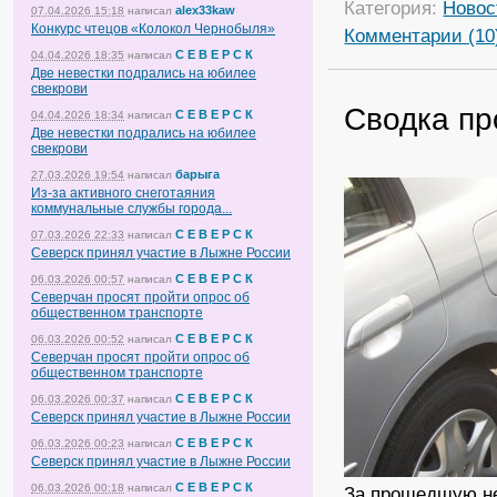
Категория:
Новос
alex33kaw
07.04.2026 15:18
написал
Конкурс чтецов «Колокол Чернобыля»
Комментарии (10
С Е В Е Р С К
04.04.2026 18:35
написал
Две невестки подрались на юбилее
свекрови
Сводка пр
С Е В Е Р С К
04.04.2026 18:34
написал
Две невестки подрались на юбилее
свекрови
барыга
27.03.2026 19:54
написал
Из-за активного снеготаяния
коммунальные службы города...
С Е В Е Р С К
07.03.2026 22:33
написал
Северск принял участие в Лыжне России
С Е В Е Р С К
06.03.2026 00:57
написал
Северчан просят пройти опрос об
общественном транспорте
С Е В Е Р С К
06.03.2026 00:52
написал
Северчан просят пройти опрос об
общественном транспорте
С Е В Е Р С К
06.03.2026 00:37
написал
Северск принял участие в Лыжне России
С Е В Е Р С К
06.03.2026 00:23
написал
Северск принял участие в Лыжне России
С Е В Е Р С К
06.03.2026 00:18
написал
За прошедшую не