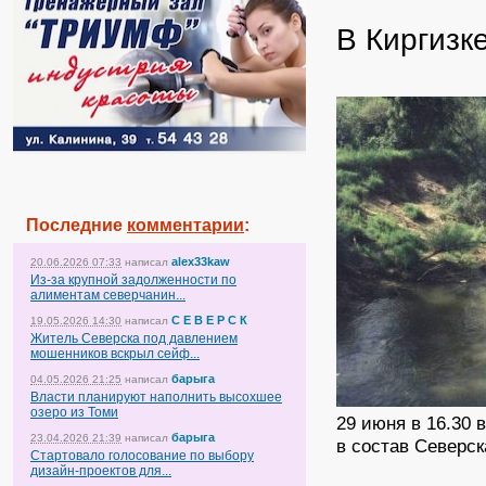
В Киргизк
Последние
комментарии
:
alex33kaw
20.06.2026 07:33
написал
Из-за крупной задолженности по
алиментам северчанин...
С Е В Е Р С К
19.05.2026 14:30
написал
Житель Северска под давлением
мошенников вскрыл сейф...
барыга
04.05.2026 21:25
написал
Власти планируют наполнить высохшее
озеро из Томи
29 июня в 16.30 
барыга
23.04.2026 21:39
написал
в состав Северск
Стартовало голосование по выбору
дизайн-проектов для...