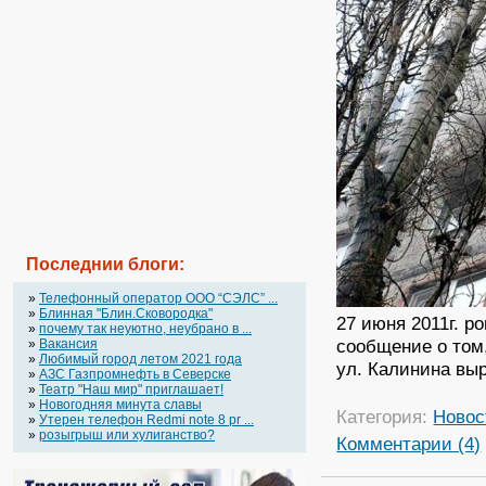
Последнии блоги:
»
Телефонный оператор OOO “СЭЛС” ...
»
Блинная "Блин.Сковородка"
27 июня 2011г. р
»
почему так неуютно, неубрано в ...
сообщение о том,
»
Вакансия
»
Любимый город летом 2021 года
ул. Калинина вы
»
АЗС Газпромнефть в Северске
»
Театр "Наш мир" приглашает!
»
Новогодняя минута славы
Категория:
Новос
»
Утерен телефон Redmi note 8 pr ...
»
розыгрыш или хулиганство?
Комментарии (4)