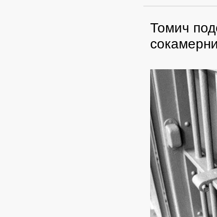
Томич под
сокамерни