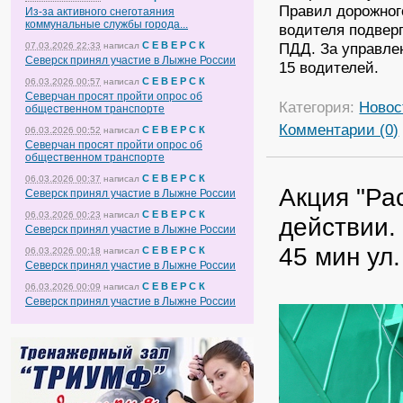
Правил дорожног
Из-за активного снеготаяния
коммунальные службы города...
водителя подвер
С Е В Е Р С К
ПДД. За управле
07.03.2026 22:33
написал
Северск принял участие в Лыжне России
15 водителей.
С Е В Е Р С К
06.03.2026 00:57
написал
Северчан просят пройти опрос об
Категория:
Новос
общественном транспорте
Комментарии (0)
С Е В Е Р С К
06.03.2026 00:52
написал
Северчан просят пройти опрос об
общественном транспорте
С Е В Е Р С К
06.03.2026 00:37
написал
Акция "Ра
Северск принял участие в Лыжне России
С Е В Е Р С К
06.03.2026 00:23
написал
действии. 
Северск принял участие в Лыжне России
45 мин ул.
С Е В Е Р С К
06.03.2026 00:18
написал
Северск принял участие в Лыжне России
С Е В Е Р С К
06.03.2026 00:09
написал
Северск принял участие в Лыжне России