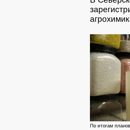
зарегистр
агрохими
По итогам плано