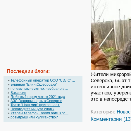
Последнии блоги:
Жители микрорай
Северска, бьют 
»
Телефонный оператор OOO “СЭЛС” ...
»
Блинная "Блин.Сковородка"
интенсивное дви
»
почему так неуютно, неубрано в ...
участков, уверен
»
Вакансия
»
Любимый город летом 2021 года
это в непосредст
»
АЗС Газпромнефть в Северске
»
Театр "Наш мир" приглашает!
»
Новогодняя минута славы
Категория:
Новос
»
Утерен телефон Redmi note 8 pr ...
»
розыгрыш или хулиганство?
Комментарии (13