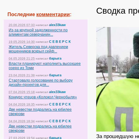
Сводка пр
Последние
комментарии
:
alex33kaw
20.06.2026 07:33
написал
Из-за крупной задолженности по
алиментам северчанин...
С Е В Е Р С К
19.05.2026 14:30
написал
Житель Северска под давлением
мошенников вскрыл сейф...
барыга
04.05.2026 21:25
написал
Власти планируют наполнить высохшее
озеро из Томи
барыга
23.04.2026 21:39
написал
Стартовало голосование по выбору
дизайн-проектов для...
alex33kaw
07.04.2026 15:18
написал
Конкурс чтецов «Колокол Чернобыля»
С Е В Е Р С К
04.04.2026 18:35
написал
Две невестки подрались на юбилее
свекрови
С Е В Е Р С К
04.04.2026 18:34
написал
Две невестки подрались на юбилее
свекрови
За прошедшую не
барыга
27.03.2026 19:54
написал