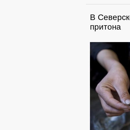
В Северск
притона