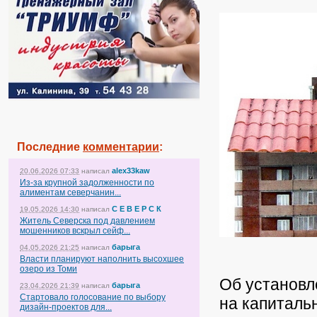
Последние
комментарии
:
alex33kaw
20.06.2026 07:33
написал
Из-за крупной задолженности по
алиментам северчанин...
С Е В Е Р С К
19.05.2026 14:30
написал
Житель Северска под давлением
мошенников вскрыл сейф...
барыга
04.05.2026 21:25
написал
Власти планируют наполнить высохшее
озеро из Томи
Об установл
барыга
23.04.2026 21:39
написал
Стартовало голосование по выбору
на капиталь
дизайн-проектов для...