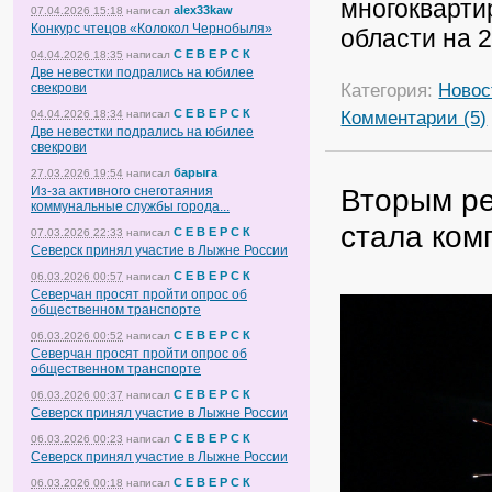
многокварти
alex33kaw
07.04.2026 15:18
написал
Конкурс чтецов «Колокол Чернобыля»
области на 2
С Е В Е Р С К
04.04.2026 18:35
написал
Две невестки подрались на юбилее
Категория:
Новос
свекрови
Комментарии (5)
С Е В Е Р С К
04.04.2026 18:34
написал
Две невестки подрались на юбилее
свекрови
барыга
27.03.2026 19:54
написал
Вторым ре
Из-за активного снеготаяния
коммунальные службы города...
стала ком
С Е В Е Р С К
07.03.2026 22:33
написал
Северск принял участие в Лыжне России
С Е В Е Р С К
06.03.2026 00:57
написал
Северчан просят пройти опрос об
общественном транспорте
С Е В Е Р С К
06.03.2026 00:52
написал
Северчан просят пройти опрос об
общественном транспорте
С Е В Е Р С К
06.03.2026 00:37
написал
Северск принял участие в Лыжне России
С Е В Е Р С К
06.03.2026 00:23
написал
Северск принял участие в Лыжне России
С Е В Е Р С К
06.03.2026 00:18
написал