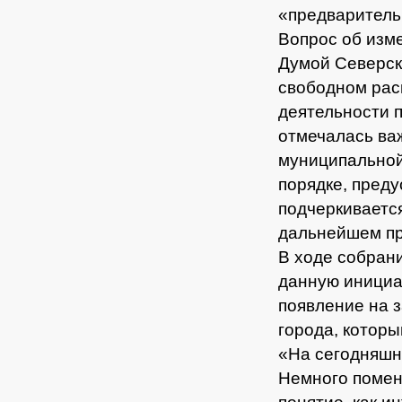
«предваритель
Вопрос об изм
Думой Северск
свободном рас
деятельности п
отмечалась ва
муниципальной
порядке, пред
подчеркивается
дальнейшем пр
В ходе собран
данную инициа
появление на 
города, котор
«На сегодняшн
Немного помен