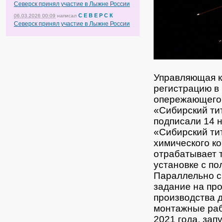
Северск принял участие в Лыжне России
С Е В Е Р С К
06.03.2026 00:09
написал
Северск принял участие в Лыжне России
Управляющая к
регистрацию в
опережающего 
«Сибирский ти
подписали 14 
«Сибирский ти
химического к
отрабатывает 
установке с п
Параллельно с
задание на пр
производства 
монтажные раб
2021 года, зап