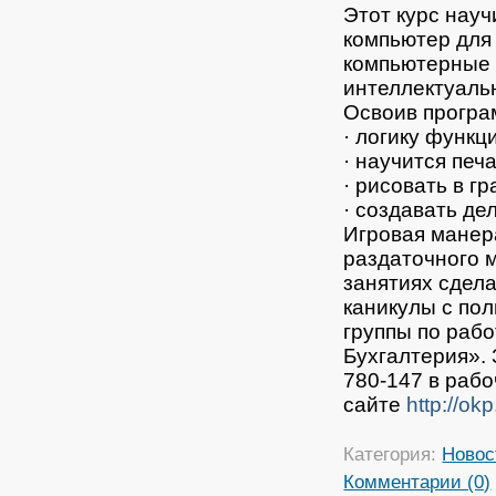
Этот курс нау
компьютер для
компьютерные 
интеллектуаль
Освоив програм
· логику функ
· научится печ
· рисовать в г
· создавать де
Игровая манер
раздаточного 
занятиях сдел
каникулы с пол
группы по рабо
Бухгалтерия».
780-147 в раб
сайте
http://okp
Категория:
Новос
Комментарии (0)