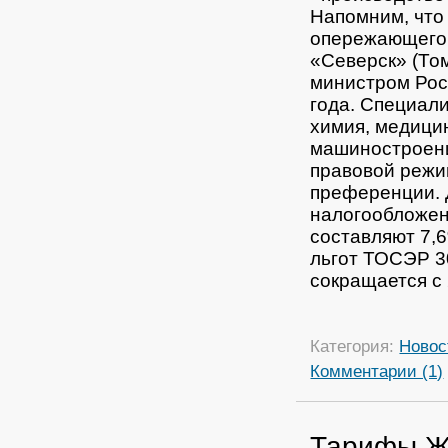
Напомним, что
опережающего 
«Северск» (То
министром Ро
года. Специал
химия, медици
машиностроени
правовой режи
преференции. 
налогообложен
составляют 7,
льгот ТОСЭР 3
сокращается с
Категория:
Новос
Комментарии (1)
Тарифы ЖК