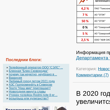
Информация пр
Департамента 
Последнии блоги:
»
Телефонный оператор OOO “СЭЛС” ...
Категория:
Новос
»
Блинная "Блин.Сковородка"
Комментарии (7)
»
почему так неуютно, неубрано в ...
»
Вакансия
»
Любимый город летом 2021 года
»
АЗС Газпромнефть в Северске
»
Театр "Наш мир" приглашает!
В 2020 го
»
Новогодняя минута славы
»
Утерен телефон Redmi note 8 pr ...
»
розыгрыш или хулиганство?
увеличитс