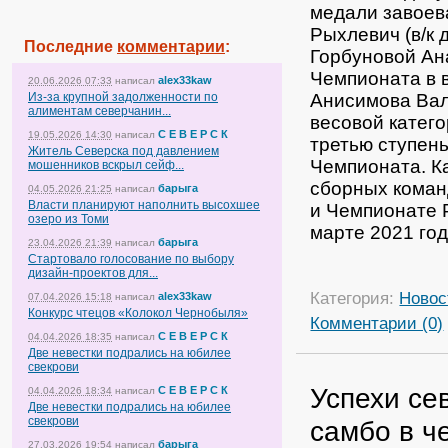
медали завоева
Рыхлевич (в/к 
Последние
комментарии
:
Горбуновой Ана
Чемпионата в в
alex33kaw
20.06.2026 07:33
написал
Анисимова Вал
Из-за крупной задолженности по
алиментам северчанин...
весовой катего
С Е В Е Р С К
19.05.2026 14:30
написал
третью ступен
Житель Северска под давлением
Чемпионата. К
мошенников вскрыл сейф...
сборных коман
барыга
04.05.2026 21:25
написал
Власти планируют наполнить высохшее
и Чемпионате Р
озеро из Томи
марте 2021 год
барыга
23.04.2026 21:39
написал
Стартовало голосование по выбору
дизайн-проектов для...
Категория:
Новос
alex33kaw
07.04.2026 15:18
написал
Конкурс чтецов «Колокол Чернобыля»
Комментарии (0)
С Е В Е Р С К
04.04.2026 18:35
написал
Две невестки подрались на юбилее
свекрови
Успехи се
С Е В Е Р С К
04.04.2026 18:34
написал
Две невестки подрались на юбилее
свекрови
самбо в ч
барыга
27.03.2026 19:54
написал