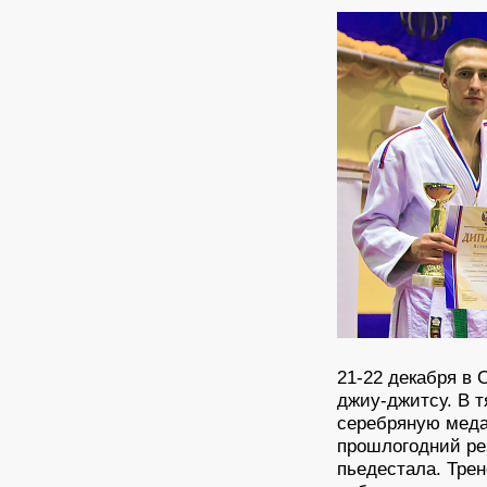
21-22 декабря в
джиу-джитсу. В 
серебряную медал
прошлогодний ре
пьедестала. Тре