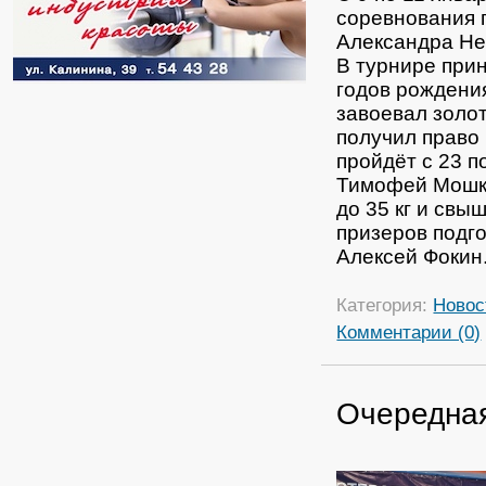
соревнования п
Александра Не
В турнире при
годов рождени
завоевал золот
получил право
пройдёт с 23 п
Тимофей Мошки
до 35 кг и свы
призеров подг
Алексей Фокин
Категория:
Новос
Комментарии (0)
Очередна