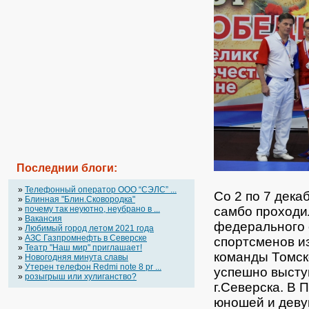
Последнии блоги:
»
Телефонный оператор OOO “СЭЛС” ...
Со 2 по 7 дека
»
Блинная "Блин.Сковородка"
самбо проходи
»
почему так неуютно, неубрано в ...
»
Вакансия
федерального о
»
Любимый город летом 2021 года
»
АЗС Газпромнефть в Северске
спортсменов и
»
Театр "Наш мир" приглашает!
команды Томск
»
Новогодняя минута славы
»
Утерен телефон Redmi note 8 pr ...
успешно выст
»
розыгрыш или хулиганство?
г.Северска.
В П
юношей и деву