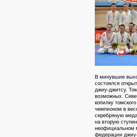
В минувшие выхо
состоялся откры
джиу-джитсу. То
возможных. Севе
копилку томского
чемпионом в весо
серебряную медал
на вторую ступен
неофициальном м
федерации джиу-