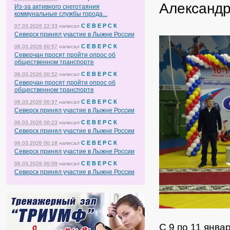
Александр
Из-за активного снеготаяния
коммунальные службы города...
С Е В Е Р С К
07.03.2026 22:33
написал
Северск принял участие в Лыжне России
С Е В Е Р С К
06.03.2026 00:57
написал
Северчан просят пройти опрос об
общественном транспорте
С Е В Е Р С К
06.03.2026 00:52
написал
Северчан просят пройти опрос об
общественном транспорте
С Е В Е Р С К
06.03.2026 00:37
написал
Северск принял участие в Лыжне России
С Е В Е Р С К
06.03.2026 00:23
написал
Северск принял участие в Лыжне России
С Е В Е Р С К
06.03.2026 00:18
написал
Северск принял участие в Лыжне России
С Е В Е Р С К
06.03.2026 00:09
написал
Северск принял участие в Лыжне России
С 9 по 11 янва