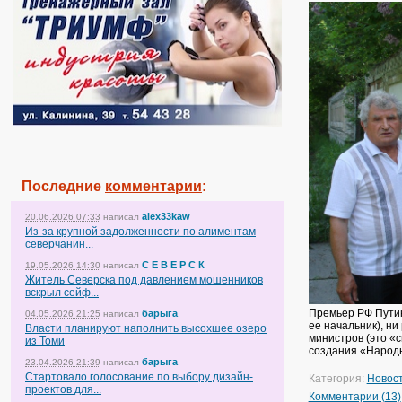
Последние
комментарии
:
alex33kaw
20.06.2026 07:33
написал
Из-за крупной задолженности по алиментам
северчанин...
С Е В Е Р С К
19.05.2026 14:30
написал
Житель Северска под давлением мошенников
вскрыл сейф...
Премьер РФ Путин
барыга
04.05.2026 21:25
написал
ее начальник), н
Власти планируют наполнить высохшее озеро
министров (это «
из Томи
создания «Народ
барыга
23.04.2026 21:39
написал
Стартовало голосование по выбору дизайн-
Категория:
Новос
проектов для...
Комментарии (13)