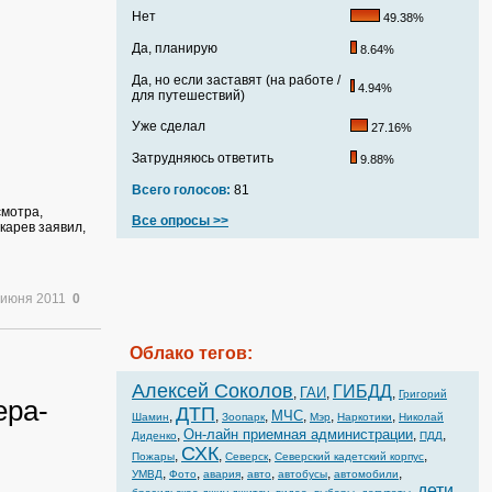
Нет
49.38%
Да, планирую
8.64%
Да, но если заставят (на работе /
4.94%
для путешествий)
Уже сделал
27.16%
Затрудняюсь ответить
9.88%
Всего голосов:
81
смотра,
Все опросы >>
карев заявил,
 июня 2011
0
Облако тегов:
Алексей Соколов
ГИБДД
ГАИ
,
,
,
Григорий
ера-
ДТП
МЧС
,
,
,
,
,
,
Шамин
Зоопарк
Мэр
Наркотики
Николай
Он-лайн приемная администрации
,
,
,
Диденко
ПДД
СХК
,
,
,
,
Пожары
Северск
Северский кадетский корпус
,
,
,
,
,
,
УМВД
Фото
авария
авто
автобусы
автомобили
дети