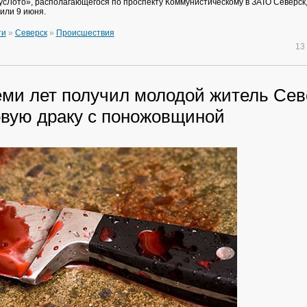
усЛото», располагающегося по проспекту Коммунистическому в ЗАТО Северск,
или 9 июня.
ти
»
Северск
»
Происшествия
13
еми лет получил молодой житель Сев
овую драку с поножовщиной