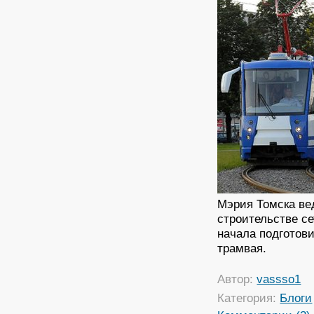
Мэрия Томска вед
строительстве с
начала подготови
трамвая.
Автор:
vassso1
Категория:
Блоги