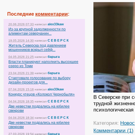
Последние
комментарии
:
alex33kaw
20.06.2026 07:33
написал
Из-за крупной задолженности по
алиментам северчанин...
С Е В Е Р С К
19.05.2026 14:30
написал
Житель Северска под давлением
мошенников вскрыл сейф...
барыга
04.05.2026 21:25
написал
Власти планируют наполнить высохшее
озеро из Томи
барыга
23.04.2026 21:39
написал
Стартовало голосование по выбору
дизайн-проектов для...
alex33kaw
07.04.2026 15:18
написал
Конкурс чтецов «Колокол Чернобыля»
В Северске при 
С Е В Е Р С К
04.04.2026 18:35
написал
трудной жизненн
Две невестки подрались на юбилее
психологическа
свекрови
С Е В Е Р С К
04.04.2026 18:34
написал
Категория:
Новос
Две невестки подрались на юбилее
свекрови
Комментарии (1)
барыга
27.03.2026 19:54
написал