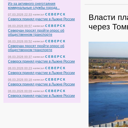
Из-за активного снеготаяния
коммунальные службы города...
С Е В Е Р С К
Власти пл
07.03.2026 22:33
написал
Северск принял участие в Лыжне России
через Том
С Е В Е Р С К
06.03.2026 00:57
написал
Северчан просят пройти опрос об
общественном транспорте
С Е В Е Р С К
06.03.2026 00:52
написал
Северчан просят пройти опрос об
общественном транспорте
С Е В Е Р С К
06.03.2026 00:37
написал
Северск принял участие в Лыжне России
С Е В Е Р С К
06.03.2026 00:23
написал
Северск принял участие в Лыжне России
С Е В Е Р С К
06.03.2026 00:18
написал
Северск принял участие в Лыжне России
С Е В Е Р С К
06.03.2026 00:09
написал
Северск принял участие в Лыжне России