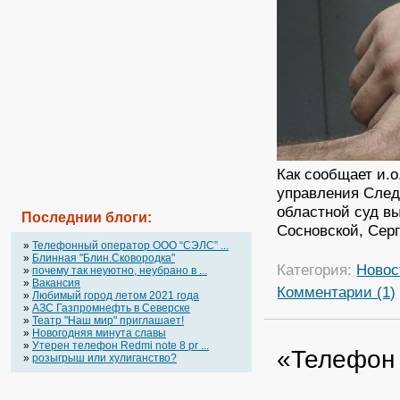
Как сообщает и.
управления След
областной суд в
Последнии блоги:
Сосновской, Сер
»
Телефонный оператор OOO “СЭЛС” ...
»
Блинная "Блин.Сковородка"
Категория:
Новос
»
почему так неуютно, неубрано в ...
»
Вакансия
Комментарии (1)
»
Любимый город летом 2021 года
»
АЗС Газпромнефть в Северске
»
Театр "Наш мир" приглашает!
»
Новогодняя минута славы
»
Утерен телефон Redmi note 8 pr ...
«Телефон
»
розыгрыш или хулиганство?