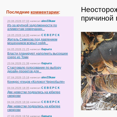
Неосторож
Последние
комментарии
:
причиной
alex33kaw
20.06.2026 07:33
написал
Из-за крупной задолженности по
алиментам северчанин...
С Е В Е Р С К
19.05.2026 14:30
написал
Житель Северска под давлением
мошенников вскрыл сейф...
барыга
04.05.2026 21:25
написал
Власти планируют наполнить высохшее
озеро из Томи
барыга
23.04.2026 21:39
написал
Стартовало голосование по выбору
дизайн-проектов для...
alex33kaw
07.04.2026 15:18
написал
Конкурс чтецов «Колокол Чернобыля»
С Е В Е Р С К
04.04.2026 18:35
написал
Две невестки подрались на юбилее
свекрови
С Е В Е Р С К
04.04.2026 18:34
написал
Две невестки подрались на юбилее
свекрови
барыга
27.03.2026 19:54
написал