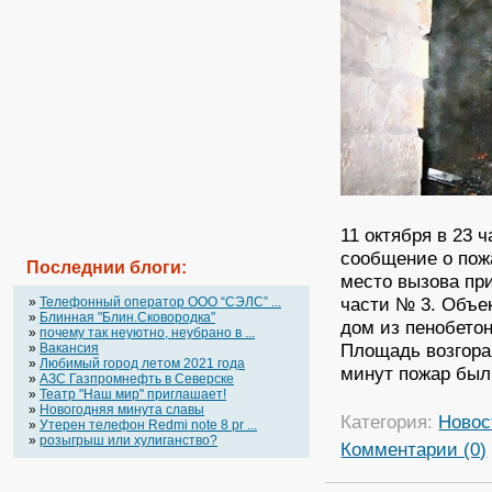
11 октября в 23 
сообщение о пожа
Последнии блоги:
место вызова пр
части № 3. Объе
»
Телефонный оператор OOO “СЭЛС” ...
»
Блинная "Блин.Сковородка"
дом из пенобетон
»
почему так неуютно, неубрано в ...
Площадь возгоран
»
Вакансия
»
Любимый город летом 2021 года
минут пожар был
»
АЗС Газпромнефть в Северске
»
Театр "Наш мир" приглашает!
»
Новогодняя минута славы
Категория:
Новос
»
Утерен телефон Redmi note 8 pr ...
»
розыгрыш или хулиганство?
Комментарии (0)