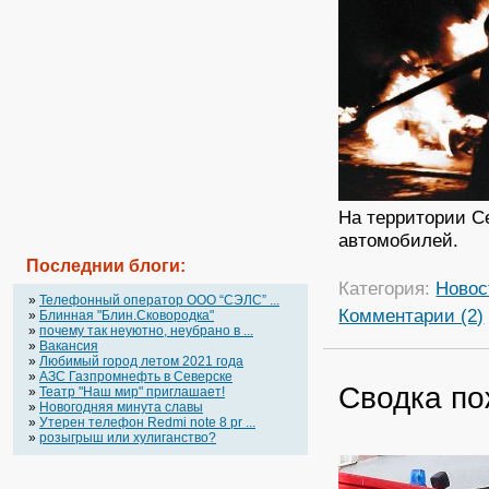
На территории Се
автомобилей.
Последнии блоги:
Категория:
Новос
»
Телефонный оператор OOO “СЭЛС” ...
Комментарии (2)
»
Блинная "Блин.Сковородка"
»
почему так неуютно, неубрано в ...
»
Вакансия
»
Любимый город летом 2021 года
»
АЗС Газпромнефть в Северске
Сводка по
»
Театр "Наш мир" приглашает!
»
Новогодняя минута славы
»
Утерен телефон Redmi note 8 pr ...
»
розыгрыш или хулиганство?