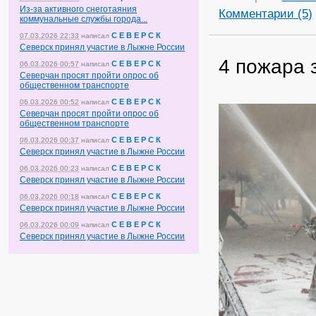
Из-за активного снеготаяния
Комментарии (5)
коммунальные службы города...
С Е В Е Р С К
07.03.2026 22:33
написал
Северск принял участие в Лыжне России
4 пожара 
С Е В Е Р С К
06.03.2026 00:57
написал
Северчан просят пройти опрос об
общественном транспорте
С Е В Е Р С К
06.03.2026 00:52
написал
Северчан просят пройти опрос об
общественном транспорте
С Е В Е Р С К
06.03.2026 00:37
написал
Северск принял участие в Лыжне России
С Е В Е Р С К
06.03.2026 00:23
написал
Северск принял участие в Лыжне России
С Е В Е Р С К
06.03.2026 00:18
написал
Северск принял участие в Лыжне России
С Е В Е Р С К
06.03.2026 00:09
написал
Северск принял участие в Лыжне России