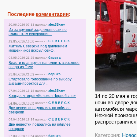
Последние
комментарии
:
alex33kaw
20.06.2026 07:33
написал
Из-за крупной задолженности по
алиментам северчанин...
С Е В Е Р С К
19.05.2026 14:30
написал
Житель Северска под давлением
мошенников вскрыл сейф...
барыга
04.05.2026 21:25
написал
Власти планируют наполнить высохшее
озеро из Томи
барыга
23.04.2026 21:39
написал
Стартовало голосование по выбору
дизайн-проектов для...
alex33kaw
07.04.2026 15:18
написал
14 по 20 мая в г
Конкурс чтецов «Колокол Чернобыля»
ночи во дворе д
С Е В Е Р С К
04.04.2026 18:35
написал
Две невестки подрались на юбилее
автомобиля марки
свекрови
Нежной произошло
С Е В Е Р С К
04.04.2026 18:34
написал
распространился
Две невестки подрались на юбилее
свекрови
Категория:
Новос
барыга
27.03.2026 19:54
написал