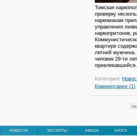
Томская наркопо
проверку несколь
наркоманам преп
управления ликв
наркопритонов, р
Коммунистическо
квартире содерж
летний мужчина.
человек 29-ти ле
привлекавшийся
Категория:
Новос
Комментарии (1)
На
НОВОСТИ
ЭКСПЕРТЫ
АФИША
БЛОГИ