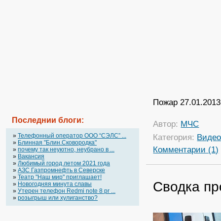
Пожар 27.01.2013
Последнии блоги:
Автор:
МЧС
»
Телефонный оператор OOO “СЭЛС” ...
Категория:
Виде
»
Блинная "Блин.Сковородка"
Комментарии (1)
»
почему так неуютно, неубрано в ...
»
Вакансия
»
Любимый город летом 2021 года
»
АЗС Газпромнефть в Северске
»
Театр "Наш мир" приглашает!
Сводка пр
»
Новогодняя минута славы
»
Утерен телефон Redmi note 8 pr ...
»
розыгрыш или хулиганство?