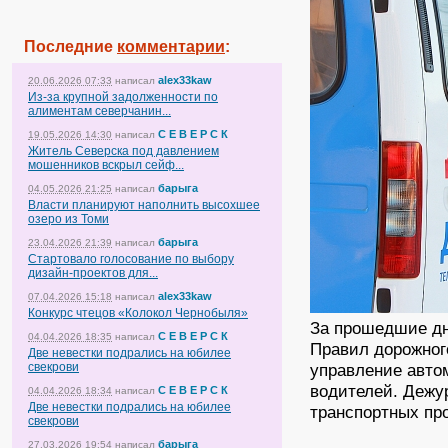
Последние
комментарии
:
alex33kaw
20.06.2026 07:33
написал
Из-за крупной задолженности по
алиментам северчанин...
С Е В Е Р С К
19.05.2026 14:30
написал
Житель Северска под давлением
мошенников вскрыл сейф...
барыга
04.05.2026 21:25
написал
Власти планируют наполнить высохшее
озеро из Томи
барыга
23.04.2026 21:39
написал
Стартовало голосование по выбору
дизайн-проектов для...
alex33kaw
07.04.2026 15:18
написал
Конкурс чтецов «Колокол Чернобыля»
За прошедшие дн
С Е В Е Р С К
04.04.2026 18:35
написал
Правил дорожног
Две невестки подрались на юбилее
свекрови
управление авто
водителей. Дежу
С Е В Е Р С К
04.04.2026 18:34
написал
Две невестки подрались на юбилее
транспортных пр
свекрови
барыга
27.03.2026 19:54
написал