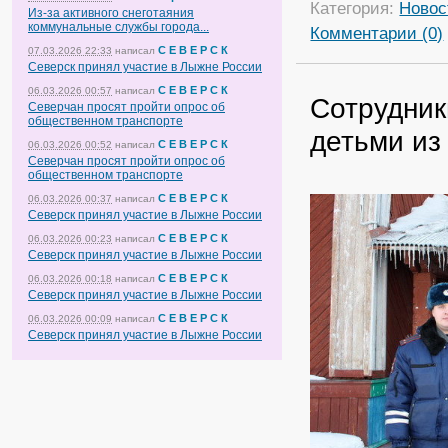
Категория:
Новос
Из-за активного снеготаяния
коммунальные службы города...
Комментарии (0)
С Е В Е Р С К
07.03.2026 22:33
написал
Северск принял участие в Лыжне России
С Е В Е Р С К
06.03.2026 00:57
написал
Сотрудник
Северчан просят пройти опрос об
общественном транспорте
детьми из
С Е В Е Р С К
06.03.2026 00:52
написал
Северчан просят пройти опрос об
общественном транспорте
С Е В Е Р С К
06.03.2026 00:37
написал
Северск принял участие в Лыжне России
С Е В Е Р С К
06.03.2026 00:23
написал
Северск принял участие в Лыжне России
С Е В Е Р С К
06.03.2026 00:18
написал
Северск принял участие в Лыжне России
С Е В Е Р С К
06.03.2026 00:09
написал
Северск принял участие в Лыжне России