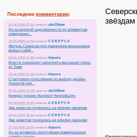
Северск
Последние
комментарии
:
звёздам
alex33kaw
20.06.2026 07:33
написал
Из-за крупной задолженности по алиментам
северчанин...
С Е В Е Р С К
19.05.2026 14:30
написал
Житель Северска под давлением мошенников
вскрыл сейф...
барыга
04.05.2026 21:25
написал
Власти планируют наполнить высохшее озеро
из Томи
барыга
23.04.2026 21:39
написал
Стартовало голосование по выбору дизайн-
проектов для...
alex33kaw
07.04.2026 15:18
написал
Конкурс чтецов «Колокол Чернобыля»
С Е В Е Р С К
04.04.2026 18:35
написал
Две невестки подрались на юбилее свекрови
С Е В Е Р С К
04.04.2026 18:34
написал
Две невестки подрались на юбилее свекрови
барыга
27.03.2026 19:54
написал
Из-за активного снеготаяния коммунальные
Юниорки команды 
службы города...