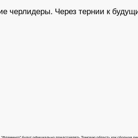
ие черлидеры. Через тернии к будущ
"Фламинго" будут официально представлять Томскую область как сборная ре