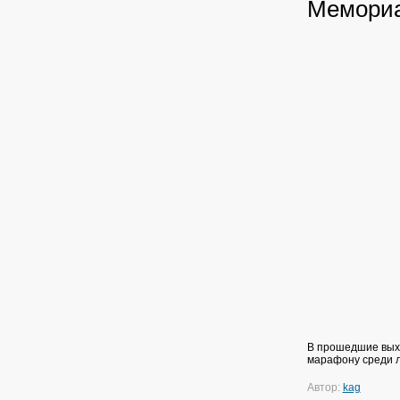
Мемориа
В прошедшие вых
марафону среди л
Автор:
kag