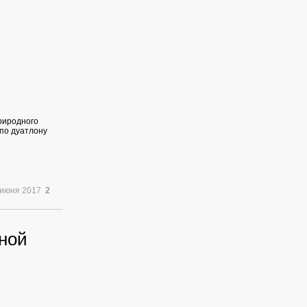
риродного
 по дуатлону
 июня 2017
2
жной