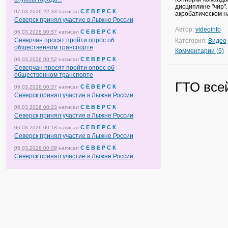
дисциплине "чир".
С Е В Е Р С К
07.03.2026 22:33
написал
акробатическом н
Северск принял участие в Лыжне России
Автор:
videoinfo
С Е В Е Р С К
06.03.2026 00:57
написал
Северчан просят пройти опрос об
Категория:
Видео
общественном транспорте
Комментарии (5)
С Е В Е Р С К
06.03.2026 00:52
написал
Северчан просят пройти опрос об
общественном транспорте
ГТО все
С Е В Е Р С К
06.03.2026 00:37
написал
Северск принял участие в Лыжне России
С Е В Е Р С К
06.03.2026 00:23
написал
Северск принял участие в Лыжне России
С Е В Е Р С К
06.03.2026 00:18
написал
Северск принял участие в Лыжне России
С Е В Е Р С К
06.03.2026 00:09
написал
Северск принял участие в Лыжне России