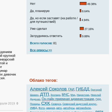
Нет
49.38%
Да, планирую
8.64%
Да, но если заставят (на работе /
4.94%
для путешествий)
Уже сделал
27.16%
Затрудняюсь ответить
9.88%
Всего голосов:
81
Все опросы >>
ждением
ой крупной
январский
той и
рт
Динар
ех девочек
сея.
Облако тегов:
Алексей Соколов
ГИБДД
ГАИ
,
,
,
Григорий
ДТП
МЧС
,
,
,
,
,
,
Шамин
Зоопарк
Мэр
Наркотики
Николай
Он-лайн приемная администрации
,
,
,
Диденко
ПДД
СХК
враля 2019
0
,
,
,
,
Пожары
Северск
Северский кадетский корпус
,
,
,
,
,
,
УМВД
Фото
авария
авто
автобусы
автомобили
дети