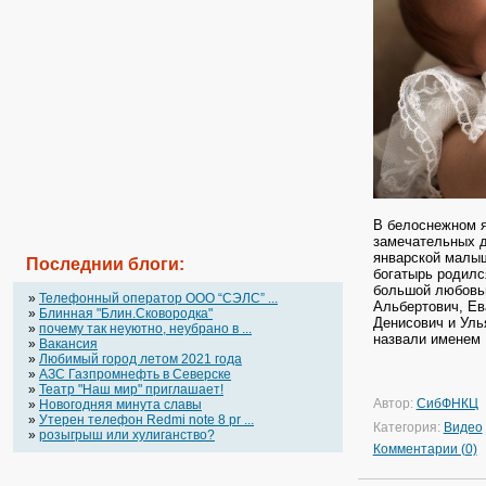
В белоснежном 
замечательных д
январской малышк
Последнии блоги:
богатырь родилс
большой любовью
»
Телефонный оператор OOO “СЭЛС” ...
Альбертович, Ев
»
Блинная "Блин.Сковородка"
Денисович и Уль
»
почему так неуютно, неубрано в ...
назвали именем 
»
Вакансия
»
Любимый город летом 2021 года
»
АЗС Газпромнефть в Северске
»
Театр "Наш мир" приглашает!
Автор:
СибФНКЦ
»
Новогодняя минута славы
»
Утерен телефон Redmi note 8 pr ...
Категория:
Видео
»
розыгрыш или хулиганство?
Комментарии (0)