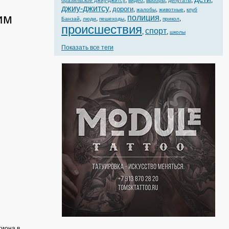
,
,
,
,
,
бразильское джиу-джитсу
видео
выборы
депутаты
джиу-джитсу
дороги
,
,
,
,
жалобы
животные
клуб
им
полиция
,
,
,
,
,
Банзай
люди
пешеходы
прикол
происшествия
спорт
,
,
школы
Показать все теги
гиона в