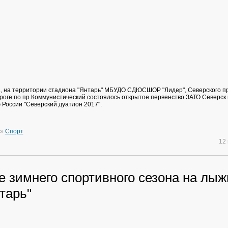
а, на территории стадиона "Янтарь" МБУДО СДЮСШОР "Лидер", Северского п
ороге по пр.Коммунистический состоялось открытое первенство ЗАТО Северск
России "Северский дуатлон 2017".
»
Спорт
12
е зимнего спортивного сезона на лы
тарь"