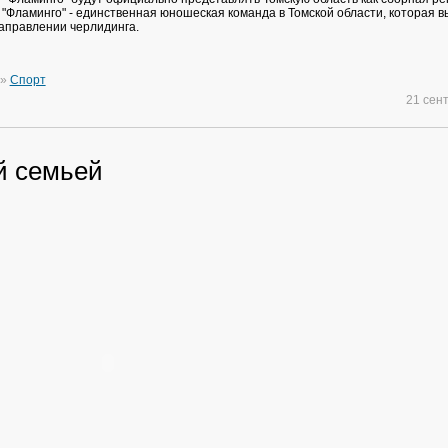
 "Фламинго" - единственная юношеская команда в Томской области, которая в
аправлении черлидинга.
»
Спорт
21 сен
й семьей