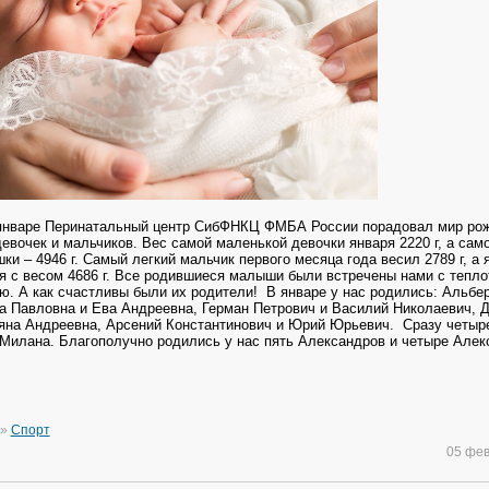
январе Перинатальный центр СибФНКЦ ФМБА России порадовал мир ро
евочек и мальчиков. Вес самой маленькой девочки января 2220 г, а сам
и – 4946 г. Самый легкий мальчик первого месяца года весил 2789 г, а 
я с весом 4686 г. Все родившиеся малыши были встречены нами с тепло
. А как счастливы были их родители!
В январе у нас родились: Альбе
а Павловна и Ева Андреевна, Герман Петрович и Василий Николаевич, 
яна Андреевна, Арсений Константинович и Юрий Юрьевич. Сразу четыр
Милана. Благополучно родились у нас пять Александров и четыре Алек
»
Спорт
05 фе