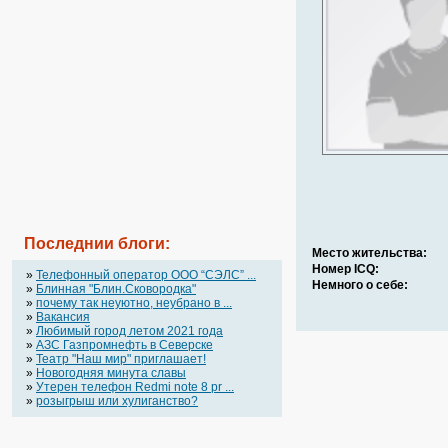
Последнии блоги:
Место жительства:
Номер ICQ:
»
Телефонный оператор OOO “СЭЛС” ...
Немного о себе:
»
Блинная "Блин.Сковородка"
»
почему так неуютно, неубрано в ...
»
Вакансия
»
Любимый город летом 2021 года
»
АЗС Газпромнефть в Северске
»
Театр "Наш мир" приглашает!
»
Новогодняя минута славы
»
Утерен телефон Redmi note 8 pr ...
»
розыгрыш или хулиганство?