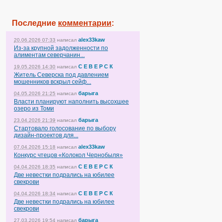
Последние
комментарии
:
alex33kaw
20.06.2026 07:33
написал
Из-за крупной задолженности по
алиментам северчанин...
С Е В Е Р С К
19.05.2026 14:30
написал
Житель Северска под давлением
мошенников вскрыл сейф...
барыга
04.05.2026 21:25
написал
Власти планируют наполнить высохшее
озеро из Томи
барыга
23.04.2026 21:39
написал
Стартовало голосование по выбору
дизайн-проектов для...
alex33kaw
07.04.2026 15:18
написал
Конкурс чтецов «Колокол Чернобыля»
С Е В Е Р С К
04.04.2026 18:35
написал
Две невестки подрались на юбилее
свекрови
С Е В Е Р С К
04.04.2026 18:34
написал
Две невестки подрались на юбилее
свекрови
барыга
27.03.2026 19:54
написал