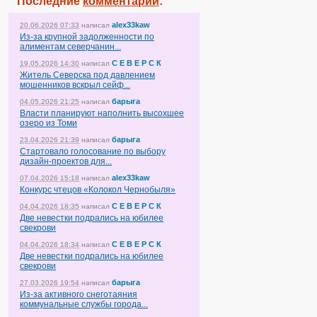
Последние
комментарии
:
alex33kaw
20.06.2026 07:33
написал
Из-за крупной задолженности по
алиментам северчанин...
С Е В Е Р С К
19.05.2026 14:30
написал
Житель Северска под давлением
мошенников вскрыл сейф...
барыга
04.05.2026 21:25
написал
Власти планируют наполнить высохшее
озеро из Томи
барыга
23.04.2026 21:39
написал
Стартовало голосование по выбору
дизайн-проектов для...
alex33kaw
07.04.2026 15:18
написал
Конкурс чтецов «Колокол Чернобыля»
С Е В Е Р С К
04.04.2026 18:35
написал
Две невестки подрались на юбилее
свекрови
С Е В Е Р С К
04.04.2026 18:34
написал
Две невестки подрались на юбилее
свекрови
барыга
27.03.2026 19:54
написал
Из-за активного снеготаяния
коммунальные службы города...