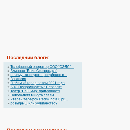
Последнии блоги:
»
Телефонный оператор OOO “СЭЛС” ...
»
Блинная "Блин.Сковородка"
»
почему так неуютно, неубрано в ...
»
Вакансия
»
Любимый город летом 2021 года
»
АЗС Газпромнефть в Северске
»
Театр "Наш мир" приглашает!
»
Новогодняя минута славы
»
Утерен телефон Redmi note 8 pr ...
»
розыгрыш или хулиганство?