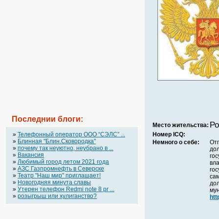
Последнии блоги:
Ро
Место жительства:
»
Телефонный оператор OOO “СЭЛС” ...
Номер ICQ:
»
Блинная "Блин.Сковородка"
Немного о себе:
От
»
почему так неуютно, неубрано в ...
до
»
Вакансия
гос
»
Любимый город летом 2021 года
вл
»
АЗС Газпромнефть в Северске
гос
»
Театр "Наш мир" приглашает!
са
»
Новогодняя минута славы
до
»
Утерен телефон Redmi note 8 pr ...
му
»
розыгрыш или хулиганство?
htt