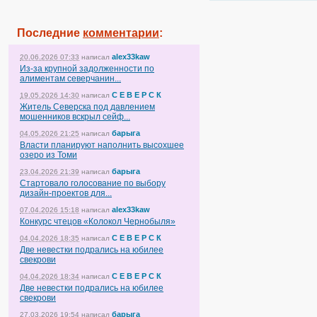
Последние
комментарии
:
alex33kaw
20.06.2026 07:33
написал
Из-за крупной задолженности по
алиментам северчанин...
С Е В Е Р С К
19.05.2026 14:30
написал
Житель Северска под давлением
мошенников вскрыл сейф...
барыга
04.05.2026 21:25
написал
Власти планируют наполнить высохшее
озеро из Томи
барыга
23.04.2026 21:39
написал
Стартовало голосование по выбору
дизайн-проектов для...
alex33kaw
07.04.2026 15:18
написал
Конкурс чтецов «Колокол Чернобыля»
С Е В Е Р С К
04.04.2026 18:35
написал
Две невестки подрались на юбилее
свекрови
С Е В Е Р С К
04.04.2026 18:34
написал
Две невестки подрались на юбилее
свекрови
барыга
27.03.2026 19:54
написал