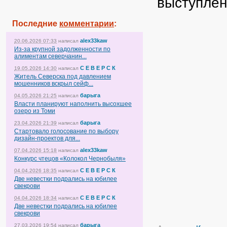
выступлен
Последние
комментарии
:
alex33kaw
20.06.2026 07:33
написал
Из-за крупной задолженности по
алиментам северчанин...
С Е В Е Р С К
19.05.2026 14:30
написал
Житель Северска под давлением
мошенников вскрыл сейф...
барыга
04.05.2026 21:25
написал
Власти планируют наполнить высохшее
озеро из Томи
барыга
23.04.2026 21:39
написал
Стартовало голосование по выбору
дизайн-проектов для...
alex33kaw
07.04.2026 15:18
написал
Конкурс чтецов «Колокол Чернобыля»
С Е В Е Р С К
04.04.2026 18:35
написал
Две невестки подрались на юбилее
свекрови
С Е В Е Р С К
04.04.2026 18:34
написал
Две невестки подрались на юбилее
свекрови
барыга
27.03.2026 19:54
написал