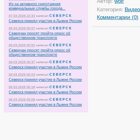
Автор:
wolf
Из-за активного снеготаяния
коммунальные службы города...
Категория:
Виде
С Е В Е Р С К
07.03.2026 22:33
написал
Комментарии (0)
Северск принял участие в Лыжне России
С Е В Е Р С К
06.03.2026 00:57
написал
Северчан просят пройти опрос об
общественном транспорте
С Е В Е Р С К
06.03.2026 00:52
написал
Северчан просят пройти опрос об
общественном транспорте
С Е В Е Р С К
06.03.2026 00:37
написал
Северск принял участие в Лыжне России
С Е В Е Р С К
06.03.2026 00:23
написал
Северск принял участие в Лыжне России
С Е В Е Р С К
06.03.2026 00:18
написал
Северск принял участие в Лыжне России
С Е В Е Р С К
06.03.2026 00:09
написал
Северск принял участие в Лыжне России