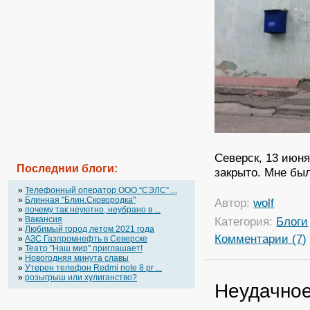
Северск, 13 июня
Последнии блоги:
закрыто. Мне был
»
Телефонный оператор OOO “СЭЛС” ...
»
Блинная "Блин.Сковородка"
Автор:
wolf
»
почему так неуютно, неубрано в ...
»
Вакансия
Категория:
Блоги
»
Любимый город летом 2021 года
Комментарии (7)
»
АЗС Газпромнефть в Северске
»
Театр "Наш мир" приглашает!
»
Новогодняя минута славы
»
Утерен телефон Redmi note 8 pr ...
»
розыгрыш или хулиганство?
Неудачное