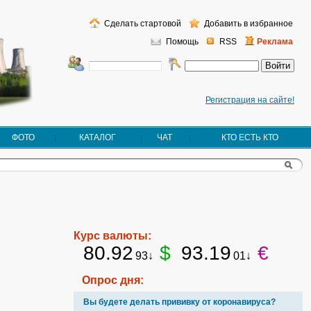
Сделать стартовой
Добавить в избранное
Помощь
RSS
Реклама
Регистрация на сайте!
ФОТО
КАТАЛОГ
ЧАТ
КТО ЕСТЬ КТО
Курс валюты:
80.92
$
93.19
€
93↓
01↓
Опрос дня:
Вы будете делать прививку от коронавируса?