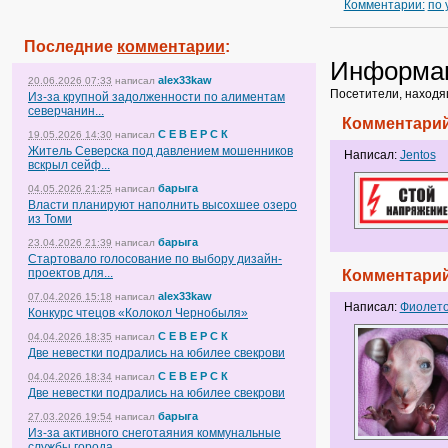
Комментарии:
по
Последние
комментарии
:
Информа
alex33kaw
20.06.2026 07:33
написал
Посетители, находя
Из-за крупной задолженности по алиментам
северчанин...
Комментарий
С Е В Е Р С К
19.05.2026 14:30
написал
Житель Северска под давлением мошенников
Написал:
Jentos
вскрыл сейф...
барыга
04.05.2026 21:25
написал
Власти планируют наполнить высохшее озеро
из Томи
барыга
23.04.2026 21:39
написал
Стартовало голосование по выбору дизайн-
проектов для...
Комментарий
alex33kaw
07.04.2026 15:18
написал
Написал:
Фиолет
Конкурс чтецов «Колокол Чернобыля»
С Е В Е Р С К
04.04.2026 18:35
написал
Две невестки подрались на юбилее свекрови
С Е В Е Р С К
04.04.2026 18:34
написал
Две невестки подрались на юбилее свекрови
барыга
27.03.2026 19:54
написал
Из-за активного снеготаяния коммунальные
службы города...