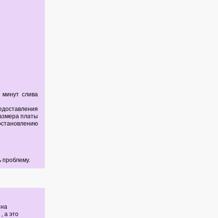
 минут слива
доставления
размера платы
становлению
 проблему.
 на
, а это