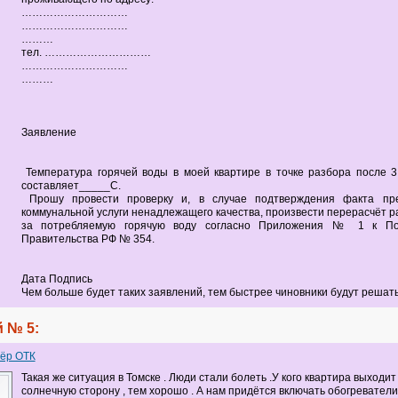
…………………………
…………………………
………
тел. …………………………
…………………………
………
Заявление
Температура горячей воды в моей квартире в точке разбора после 3
составляет_____С.
Прошу провести проверку и, в случае подтверждения факта пре
коммунальной услуги ненадлежащего качества, произвести перерасчёт 
за потребляемую горячую воду согласно Приложения № 1 к По
Правительства РФ № 354.
Дата Подпись
Чем больше будет таких заявлений, тем быстрее чиновники будут решать
 № 5:
ёр ОТК
Такая же ситуация в Томске . Люди стали болеть .У кого квартира выходит
солнечную сторону , тем хорошо . А нам придётся включать обогреватели 