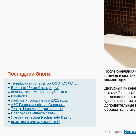
После окончания 
Последнии блоги:
горячей воды в и
комментарии.
»
Телефонный оператор OOO “СЭЛС” ...
»
Блинная "Блин.Сковородка"
Дежурный инженер
»
почему так неуютно, неубрано в ...
что они "знают об
»
Вакансия
организация, отв
»
Любимый город летом 2021 года
удовлетворения п
»
АЗС Газпромнефть в Северске
дополнительные н
»
Театр "Наш мир" приглашает!
обращаться в упр
»
Новогодняя минута славы
»
Утерен телефон Redmi note 8 pr ...
»
розыгрыш или хулиганство?
Категория:
Новос