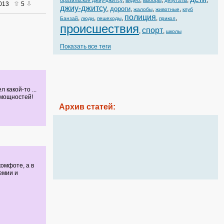
,
,
,
,
,
бразильское джиу-джитсу
видео
выборы
депутаты
2013
5
джиу-джитсу
дороги
,
,
,
,
жалобы
животные
клуб
полиция
,
,
,
,
,
Банзай
люди
пешеходы
прикол
происшествия
спорт
,
,
школы
Показать все теги
какой-то ...
 мощностей!
Архив статей:
омфоте, а в
емии и