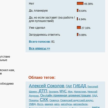
Нет
49.38%
Да, планирую
8.64%
Да, но если заставят (на работе /
4.94%
для путешествий)
Уже сделал
27.16%
Затрудняюсь ответить
9.88%
Всего голосов:
81
Все опросы >>
утствие
льные
яснил нам,
ем
Облако тегов:
еобходимо
Алексей Соколов
ГИБДД
ГАИ
,
,
,
Григорий
ДТП
МЧС
,
,
,
,
,
,
Шамин
Зоопарк
Мэр
Наркотики
Николай
Он-лайн приемная администрации
,
,
,
Диденко
ПДД
СХК
,
,
,
,
Пожары
Северск
Северский кадетский корпус
,
,
,
,
,
,
УМВД
Фото
авария
авто
автобусы
автомобили
дети