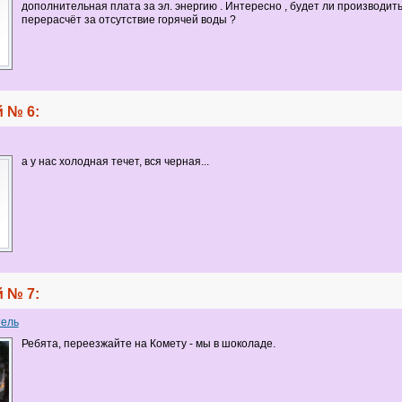
дополнительная плата за эл. энергию . Интересно , будет ли производит
перерасчёт за отсутствие горячей воды ?
 № 6:
а у нас холодная течет, вся черная...
 № 7:
ель
Ребята, переезжайте на Комету - мы в шоколаде.