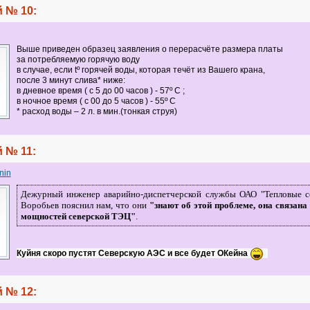
 № 10:
Выше приведен образец заявления о перерасчёте размера платы
за потребляемую горячую воду
в случае, если tº горячей воды, которая течёт из Вашего крана,
после 3 минут слива* ниже:
в дневное время ( с 5 до 00 часов ) - 57º С ;
в ночное время ( с 00 до 5 часов ) - 55º С
* расход воды – 2 л. в мин.(тонкая струя)
 № 11:
nin
Дежурный инженер аварийно-диспетчерской службы ОАО "Тепловые с
Воробьев пояснил нам, что они
"знают об этой проблеме, она связана
мощностей северской ТЭЦ"
.
Куйня скоро пустят Северскую АЭС и все будет ОКейна
 № 12: