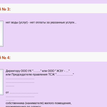
 № 3:
нет воды (услуг) - нет оплаты за указанные услуги...
 № 4:
Директору ООО УК "…….." или ООО " ЖЭУ - …"
или Председателю правления ТСЖ "……………..."
…………………………
…………………………
………
от …………………………
…………………………
………
собственника (нанимателя) жилого помещения,
проживающего по адресу: