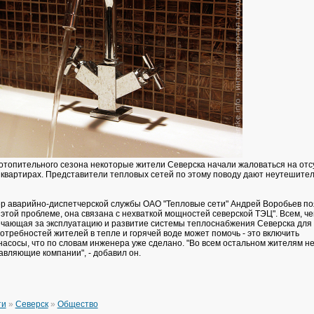
отопительного сезона некоторые жители Северска начали жаловаться на отс
х квартирах. Представители тепловых сетей по этому поводу дают неутешите
 аварийно-диспетчерской службы ОАО "Тепловые сети" Андрей Воробьев по
 этой проблеме, она связана с нехваткой мощностей северской ТЭЦ". Всем, ч
ечающая за эксплуатацию и развитие системы теплоснабжения Северска для
отребностей жителей в тепле и горячей воде может помочь - это включить
асосы, что по словам инженера уже сделано. "Во всем остальном жителям н
авляющие компании", - добавил он.
ти
»
Северск
»
Общество