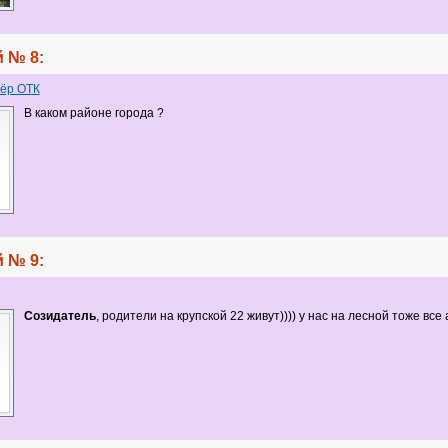
 № 8:
ёр ОТК
В каком районе города ?
 № 9:
Созидатель
, родители на крупской 22 живут)))) у нас на лесной тоже все 