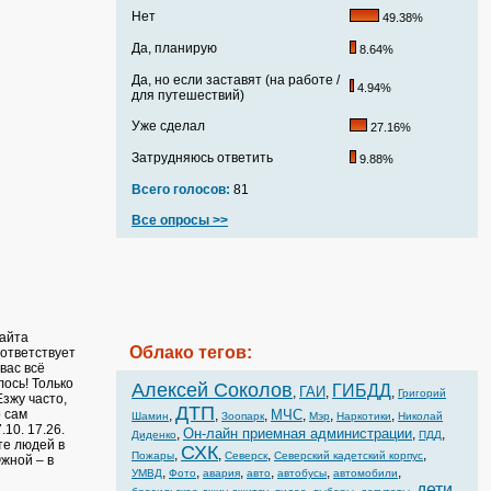
Нет
49.38%
Да, планирую
8.64%
Да, но если заставят (на работе /
4.94%
для путешествий)
Уже сделал
27.16%
Затрудняюсь ответить
9.88%
Всего голосов:
81
Все опросы >>
сайта
Облако тегов:
оответствует
вас всё
лось! Только
Алексей Соколов
ГИБДД
ГАИ
,
,
,
Григорий
Езжу часто,
ДТП
о сам
МЧС
,
,
,
,
,
,
Шамин
Зоопарк
Мэр
Наркотики
Николай
10. 17.26.
Он-лайн приемная администрации
,
,
,
Диденко
ПДД
те людей в
СХК
,
,
,
,
Пожары
Северск
Северский кадетский корпус
жной – в
,
,
,
,
,
,
УМВД
Фото
авария
авто
автобусы
автомобили
дети