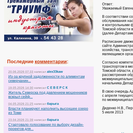
Ответ:
Уважаемый Евген
В соответствии со
обслуживания на
и контрольными 
Томской области 
(далее-Департаме
Расписание движ
сайте Администра
хозяйства, транс
являющимся орган
Последние
комментарии
:
Согласно компете
транспортом в ме
Томской области, 
alex33kaw
20.06.2026 07:33
написал
рассмотрения об
Из-за крупной задолженности по алиментам
межмуниципальном
северчанин...
начальника Депар
С Е В Е Р С К
19.05.2026 14:30
написал
В свою очередь А
Житель Северска под давлением мошенников
с апреля текущег
вскрыл сейф...
по межмуниципал
барыга
04.05.2026 21:25
написал
Диденко Н.В., Пе
Власти планируют наполнить высохшее озеро
5 июля 2013
из Томи
барыга
23.04.2026 21:39
написал
Стартовало голосование по выбору дизайн-
проектов для...