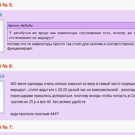
 № 5:
й
Цитата: HaTaJlu
У автобусов же вроде как навигаторы спутниковые есть, почему же 
отслеживают их маршрут!
потому что те навигаторы просто так стоят,для галочки.и соответственно
фунциклируют.
 № 6:
Lis
401 меня однажды очень сильно наказал за веру в самый часто ходящи
маршрут...стоял ждал его с 20:20 целый час на комсомольской... разоча
пересадками пришлось добираться. поэтому иногда чтобы попасть в С
тратим не 25 р а все 40 без всяких удобств
куда пропали газельки 444?
 № 7: