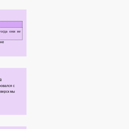
тогда они не
 не
й
ровался с
еверск мы