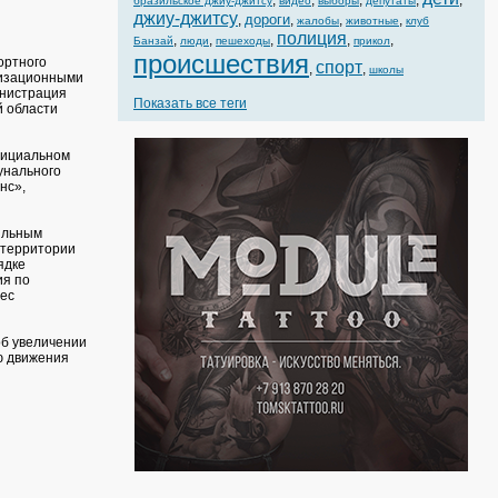
,
,
,
,
,
бразильское джиу-джитсу
видео
выборы
депутаты
джиу-джитсу
дороги
,
,
,
,
жалобы
животные
клуб
полиция
,
,
,
,
,
Банзай
люди
пешеходы
прикол
происшествия
ортного
спорт
,
,
школы
низационными
инистрация
Показать все теги
й области
фициальном
унального
нс»,
ильным
 территории
ядке
ия по
ес
об увеличении
ю движения