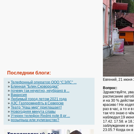
Последнии блоги:
Евгений, 21 июня
»
Телефонный оператор OOO “СЭЛС” ...
»
Блинная "Блин.Сковородка"
Вопрос:
»
почему так неуютно, неубрано в ...
Здравствуйте, ув
»
Вакансия
расписание автоб
»
Любимый город летом 2021 года
и на 30 % действи
»
АЗС Газпромнефть в Северске
красиво ! Не ходя
»
Театр "Наш мир" приглашает!
раз в час, а то и
»
Новогодняя минута славы
так что знаю о чё
»
Утерен телефон Redmi note 8 pr ...
наблюдал:19 июня 
»
розыгрыш или хулиганство?
17.42. 17.58. и 1
заблуждение и не
23.05.? Когда он 