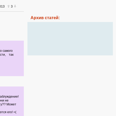
2013
3
Архив статей:
о самого
асти, так
заблуждение!
они не
ту?? Может
тся его! =(