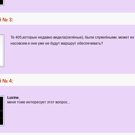
 № 3:
Те 405,которые недавно видела(зелёные), были служебными, может их
насовсем и они уже не будут маршрут обеспечивать?
 № 4:
Lusine
,
меня тоже интересует этот вопрос...