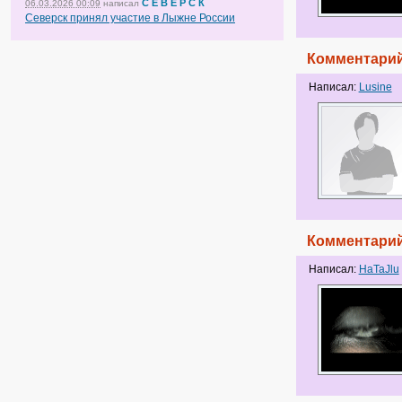
С Е В Е Р С К
06.03.2026 00:09
написал
Северск принял участие в Лыжне России
Комментарий
Написал:
Lusine
Комментарий
Написал:
HaTaJlu