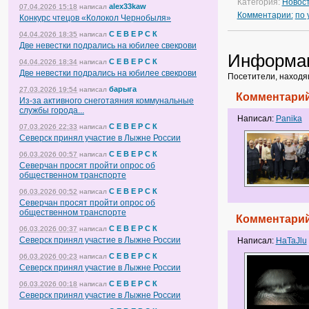
Категория:
Новос
alex33kaw
07.04.2026 15:18
написал
Комментарии:
по
Конкурс чтецов «Колокол Чернобыля»
С Е В Е Р С К
04.04.2026 18:35
написал
Две невестки подрались на юбилее свекрови
Информа
С Е В Е Р С К
04.04.2026 18:34
написал
Две невестки подрались на юбилее свекрови
Посетители, находя
барыга
27.03.2026 19:54
написал
Комментарий
Из-за активного снеготаяния коммунальные
службы города...
Написал:
Panika
С Е В Е Р С К
07.03.2026 22:33
написал
Северск принял участие в Лыжне России
С Е В Е Р С К
06.03.2026 00:57
написал
Северчан просят пройти опрос об
общественном транспорте
С Е В Е Р С К
06.03.2026 00:52
написал
Северчан просят пройти опрос об
общественном транспорте
Комментарий
С Е В Е Р С К
06.03.2026 00:37
написал
Северск принял участие в Лыжне России
Написал:
HaTaJlu
С Е В Е Р С К
06.03.2026 00:23
написал
Северск принял участие в Лыжне России
С Е В Е Р С К
06.03.2026 00:18
написал
Северск принял участие в Лыжне России