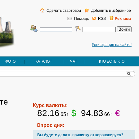
Сделать стартовой
Добавить в избранное
Помощь
RSS
Реклама
Регистрация на сайте!
ФОТО
КАТАЛОГ
ЧАТ
КТО ЕСТЬ КТО
те
Курс валюты:
82.16
$
94.83
€
65↑
66↑
Опрос дня:
Вы будете делать прививку от коронавируса?