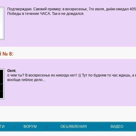
Подтверждаю. Свежий пример: в воскресенье, 7го июля, днём ожидал 405й
Победы в течение ЧАСА. Так и не дождался.
 № 8:
Gent
,
о чем ты? В воскресенье их никогда нет! :(( Тут по будням то час ждешь, а
вообще гиблое дело...
ГИ
ФОРУМ
ОБЪЯВЛЕНИЯ
ВИДЕО