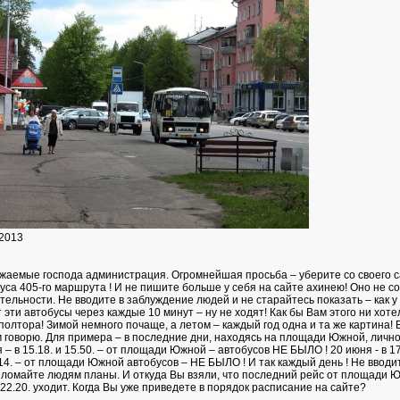
 2013
ажаемые господа администрация. Огромнейшая просьба – уберите со своего 
уса 405-го маршрута ! И не пишите больше у себя на сайте ахинею! Оно не с
тельности. Не вводите в заблуждение людей и не старайтесь показать – как у 
т эти автобусы через каждые 10 минут – ну не ходят! Как бы Вам этого ни хоте
 в полтора! Зимой немного почаще, а летом – каждый год одна и та же картина! 
м говорю. Для примера – в последние дни, находясь на площади Южной, личн
– в 15.18. и 15.50. – от площади Южной – автобусов НЕ БЫЛО ! 20 июня - в 17.
8.14. – от площади Южной автобусов – НЕ БЫЛО ! И так каждый день ! Не вводи
 ломайте людям планы. И откуда Вы взяли, что последний рейс от площади Ю
в 22.20. уходит. Когда Вы уже приведете в порядок расписание на сайте?