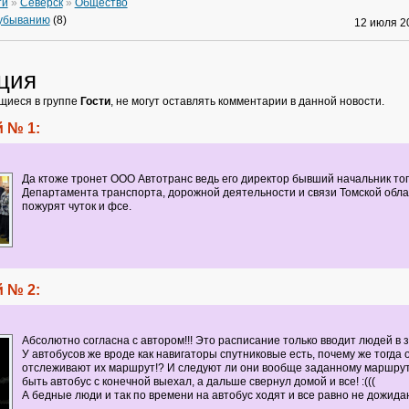
ти
»
Северск
»
Общество
 убыванию
(8)
12 июля 
ция
щиеся в группе
Гости
, не могут оставлять комментарии в данной новости.
 № 1:
Да ктоже тронет ООО Автотранс ведь его директор бывший начальник тог
Департамента транспорта, дорожной деятельности и связи Томской обл
пожурят чуток и фсе.
 № 2:
Абсолютно согласна с автором!!! Это расписание только вводит людей в 
У автобусов же вроде как навигаторы спутниковые есть, почему же тогда 
отслеживают их маршрут!? И следуют ли они вообще заданному маршру
быть автобус с конечной выехал, а дальше свернул домой и все! :(((
А бедные люди и так по времени на автобус ходят и все равно не дожидаю