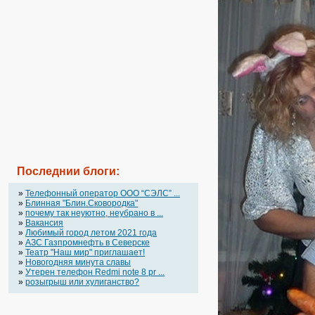
Последнии блоги:
»
Телефонный оператор OOO “СЭЛС” ...
»
Блинная "Блин.Сковородка"
»
почему так неуютно, неубрано в ...
»
Вакансия
»
Любимый город летом 2021 года
»
АЗС Газпромнефть в Северске
»
Театр "Наш мир" приглашает!
»
Новогодняя минута славы
»
Утерен телефон Redmi note 8 pr ...
»
розыгрыш или хулиганство?