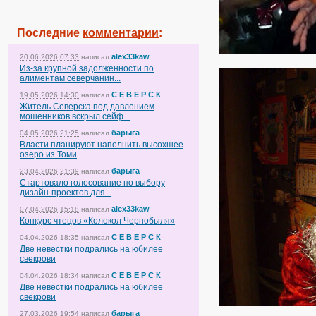
Последние
комментарии
:
alex33kaw
20.06.2026 07:33
написал
Из-за крупной задолженности по
алиментам северчанин...
С Е В Е Р С К
19.05.2026 14:30
написал
Житель Северска под давлением
мошенников вскрыл сейф...
барыга
04.05.2026 21:25
написал
Власти планируют наполнить высохшее
озеро из Томи
барыга
23.04.2026 21:39
написал
Стартовало голосование по выбору
дизайн-проектов для...
alex33kaw
07.04.2026 15:18
написал
Конкурс чтецов «Колокол Чернобыля»
С Е В Е Р С К
04.04.2026 18:35
написал
Две невестки подрались на юбилее
свекрови
С Е В Е Р С К
04.04.2026 18:34
написал
Две невестки подрались на юбилее
свекрови
барыга
27.03.2026 19:54
написал