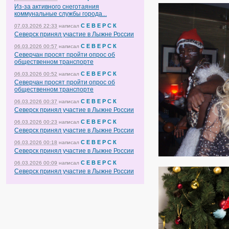
Из-за активного снеготаяния
коммунальные службы города...
С Е В Е Р С К
07.03.2026 22:33
написал
Северск принял участие в Лыжне России
С Е В Е Р С К
06.03.2026 00:57
написал
Северчан просят пройти опрос об
общественном транспорте
С Е В Е Р С К
06.03.2026 00:52
написал
Северчан просят пройти опрос об
общественном транспорте
С Е В Е Р С К
06.03.2026 00:37
написал
Северск принял участие в Лыжне России
С Е В Е Р С К
06.03.2026 00:23
написал
Северск принял участие в Лыжне России
С Е В Е Р С К
06.03.2026 00:18
написал
Северск принял участие в Лыжне России
С Е В Е Р С К
06.03.2026 00:09
написал
Северск принял участие в Лыжне России