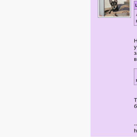
Н
у
з
Т
б
-
h