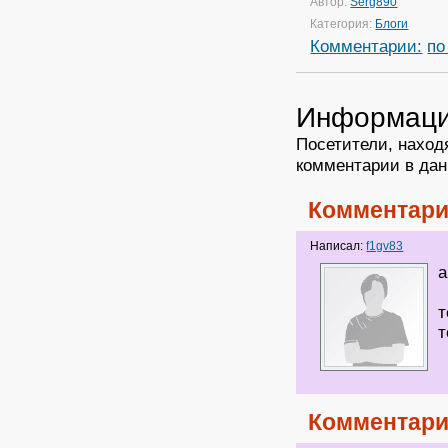
Автор:
Serg890
Категория:
Блоги
Комментарии:
по
Информац
Посетители, наход
комментарии в дан
Комментари
Написал:
f1gv83
а
т
т
Комментари