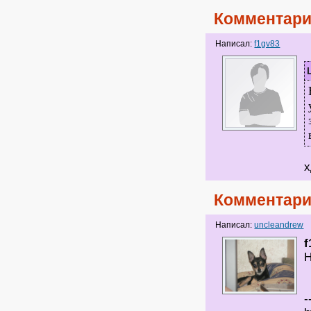
Комментари
Написал:
f1gv83
х
Комментари
Написал:
uncleandrew
f
Н
-