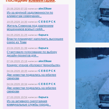
Последние
комментарии
:
alex33kaw
20.06.2026 07:33
написал
Из-за крупной задолженности по
алиментам северчанин...
С Е В Е Р С К
19.05.2026 14:30
написал
Житель Северска под давлением
мошенников вскрыл сейф...
барыга
04.05.2026 21:25
написал
Власти планируют наполнить высохшее
озеро из Томи
барыга
23.04.2026 21:39
написал
Стартовало голосование по выбору
дизайн-проектов для...
alex33kaw
07.04.2026 15:18
написал
Конкурс чтецов «Колокол Чернобыля»
С Е В Е Р С К
04.04.2026 18:35
написал
Две невестки подрались на юбилее
свекрови
С Е В Е Р С К
04.04.2026 18:34
написал
Две невестки подрались на юбилее
свекрови
барыга
27.03.2026 19:54
написал
Из-за активного снеготаяния
коммунальные службы города...