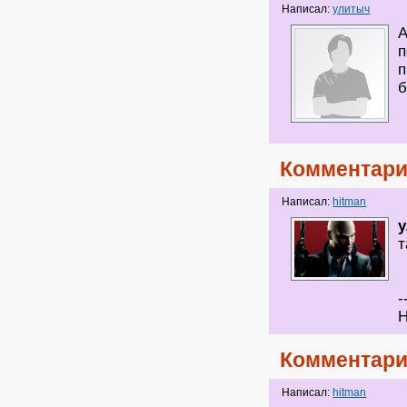
Написал:
улитыч
А
п
п
б
Комментари
Написал:
hitman
т
-
Н
Комментари
Написал:
hitman