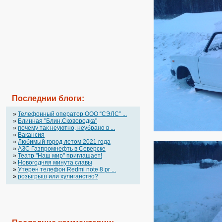
Последнии блоги:
»
Телефонный оператор OOO “СЭЛС” ...
»
Блинная "Блин.Сковородка"
»
почему так неуютно, неубрано в ...
»
Вакансия
»
Любимый город летом 2021 года
»
АЗС Газпромнефть в Северске
»
Театр "Наш мир" приглашает!
»
Новогодняя минута славы
»
Утерен телефон Redmi note 8 pr ...
»
розыгрыш или хулиганство?