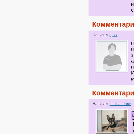
н
с
Комментари
Написал:
qazx
п
н
з
а
н
И
м
Комментари
Написал:
uncleandrew