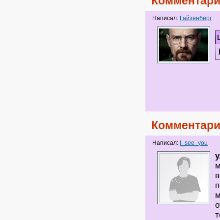
Комментари
Написал:
Гайзенберг
Комментари
Написал:
I_see_you
м
в
п
м
о
т