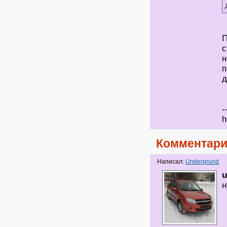
П
с
н
п
д
-
h
Комментари
Написал:
Undergrund
u
н