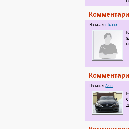
h
Комментари
Написал:
michael
К
а
н
Комментари
Написал:
Arteq
Н
с
д