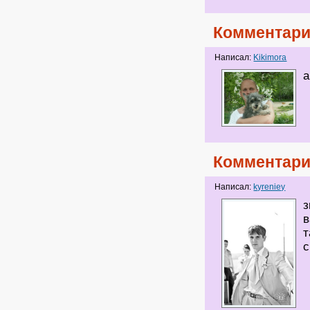
Комментари
Написал:
Kikimora
а
Комментари
Написал:
kyreniey
з
в
т
с