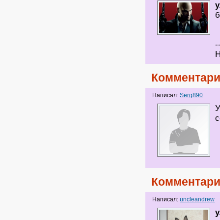
б
-
Н
Комментари
Написал:
Serg890
У
с
Комментари
Написал:
uncleandrew