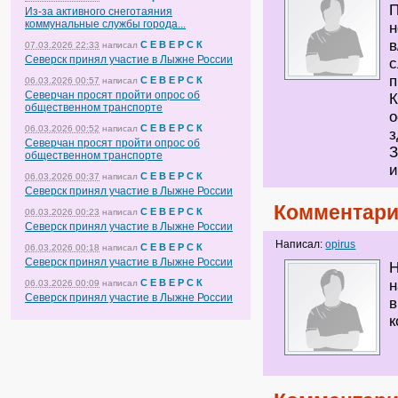
П
Из-за активного снеготаяния
коммунальные службы города...
н
в
С Е В Е Р С К
07.03.2026 22:33
написал
Северск принял участие в Лыжне России
с
п
С Е В Е Р С К
06.03.2026 00:57
написал
Северчан просят пройти опрос об
К
общественном транспорте
о
С Е В Е Р С К
06.03.2026 00:52
написал
з
Северчан просят пройти опрос об
З
общественном транспорте
и
С Е В Е Р С К
06.03.2026 00:37
написал
Северск принял участие в Лыжне России
Комментари
С Е В Е Р С К
06.03.2026 00:23
написал
Северск принял участие в Лыжне России
Написал:
opirus
С Е В Е Р С К
06.03.2026 00:18
написал
Северск принял участие в Лыжне России
Н
С Е В Е Р С К
н
06.03.2026 00:09
написал
Северск принял участие в Лыжне России
в
к