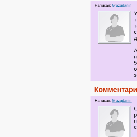
Написал:
Grazgdanin
У
т
т
с
д
А
н
5
о
э
Комментари
Написал:
Grazgdanin
С
р
п
с