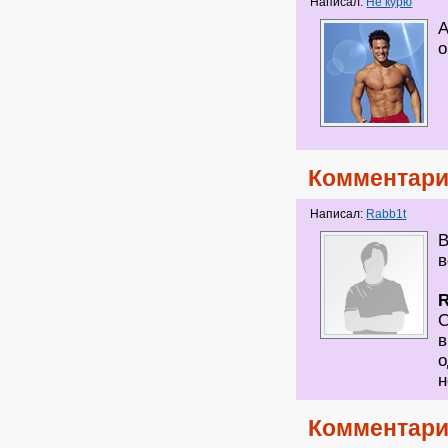
Написал:
Не курю
А
о
Комментари
Написал:
Rabb1t
В
в
С
в
о
н
Комментари