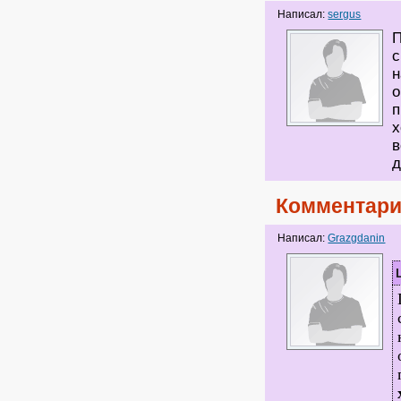
Написал:
sergus
П
с
н
о
п
х
в
д
Комментари
Написал:
Grazgdanin