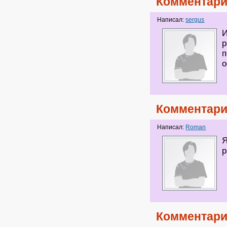
Комментари
Написал:
sergus
И
р
п
о
Комментари
Написал:
Roman
Я
р
Комментари