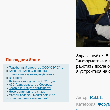
Здравствуйте. Я
Последнии блоги:
"информатика и в
работать после о
»
Телефонный оператор OOO “СЭЛС” ...
я устроиться на 
»
Блинная "Блин.Сковородка"
»
почему так неуютно, неубрано в ...
»
Вакансия
»
Любимый город летом 2021 года
»
АЗС Газпромнефть в Северске
»
Театр "Наш мир" приглашает!
»
Новогодняя минута славы
»
Утерен телефон Redmi note 8 pr ...
Автор:
Rabb1t
»
розыгрыш или хулиганство?
Категория:
Фору