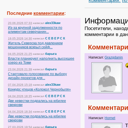
Комментарии:
по
Последние
комментарии
:
Информац
alex33kaw
20.06.2026 07:33
написал
Посетители, наход
Из-за крупной задолженности по
алиментам северчанин...
комментарии в дан
С Е В Е Р С К
19.05.2026 14:30
написал
Житель Северска под давлением
Комментари
мошенников вскрыл сейф...
барыга
04.05.2026 21:25
написал
Написал:
Grazgdanin
Власти планируют наполнить высохшее
озеро из Томи
барыга
23.04.2026 21:39
написал
Стартовало голосование по выбору
дизайн-проектов для...
alex33kaw
07.04.2026 15:18
написал
Конкурс чтецов «Колокол Чернобыля»
С Е В Е Р С К
04.04.2026 18:35
написал
Две невестки подрались на юбилее
свекрови
Комментари
С Е В Е Р С К
04.04.2026 18:34
написал
Две невестки подрались на юбилее
Написал:
Hornet
свекрови
Т
барыга
27.03.2026 19:54
написал