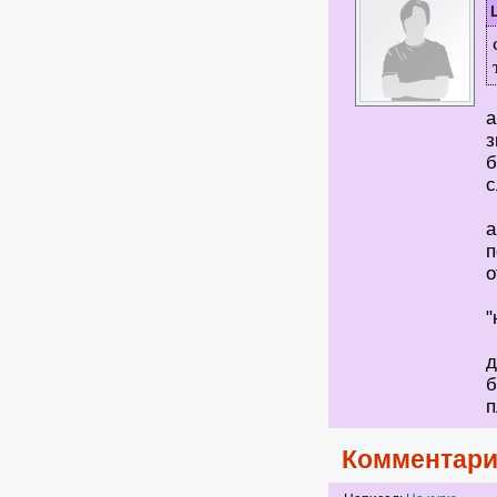
а
з
б
с
а
п
о
"
д
б
п
Комментари