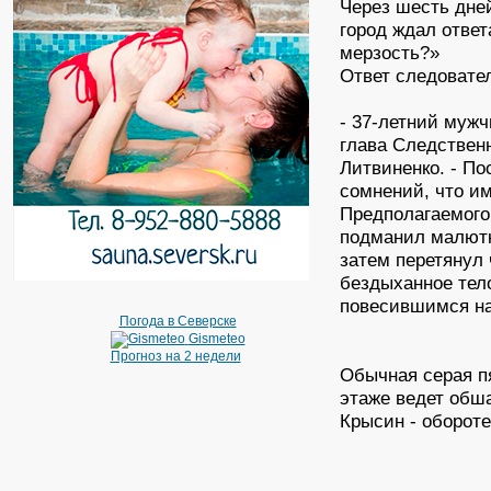
Через шесть дне
город ждал ответ
мерзость?»
Ответ следовате
- 37-летний мужч
глава Следствен
Литвиненко. - По
сомнений, что им
Предполагаемого 
подманил малютк
затем перетянул 
бездыханное тел
повесившимся на
Погода в Северске
Gismeteo
Прогноз на 2 недели
Обычная серая п
этаже ведет обш
Крысин - обороте