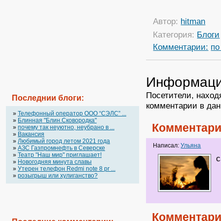
Автор:
hitman
Категория:
Блоги
Комментарии:
по
Информац
Посетители, наход
Последнии блоги:
комментарии в дан
»
Телефонный оператор OOO “СЭЛС” ...
»
Блинная "Блин.Сковородка"
Комментари
»
почему так неуютно, неубрано в ...
»
Вакансия
»
Любимый город летом 2021 года
Написал:
Ульяна
»
АЗС Газпромнефть в Северске
»
Театр "Наш мир" приглашает!
с
»
Новогодняя минута славы
»
Утерен телефон Redmi note 8 pr ...
»
розыгрыш или хулиганство?
Комментари