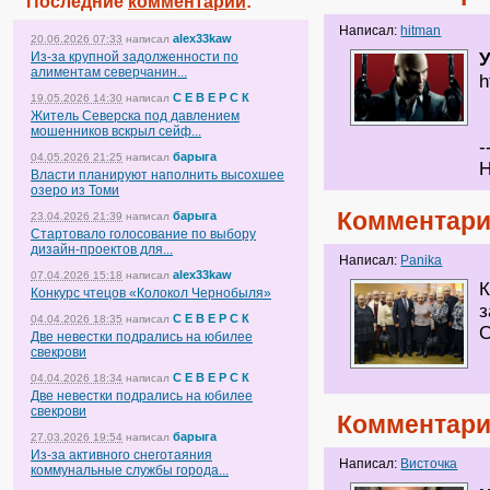
Последние
комментарии
:
Написал:
hitman
alex33kaw
20.06.2026 07:33
написал
Из-за крупной задолженности по
алиментам северчанин...
h
С Е В Е Р С К
19.05.2026 14:30
написал
Житель Северска под давлением
мошенников вскрыл сейф...
-
барыга
04.05.2026 21:25
написал
Н
Власти планируют наполнить высохшее
озеро из Томи
Комментари
барыга
23.04.2026 21:39
написал
Стартовало голосование по выбору
дизайн-проектов для...
Написал:
Panika
alex33kaw
07.04.2026 15:18
написал
К
Конкурс чтецов «Колокол Чернобыля»
з
С Е В Е Р С К
04.04.2026 18:35
написал
С
Две невестки подрались на юбилее
свекрови
С Е В Е Р С К
04.04.2026 18:34
написал
Две невестки подрались на юбилее
свекрови
Комментари
барыга
27.03.2026 19:54
написал
Из-за активного снеготаяния
Написал:
Висточка
коммунальные службы города...