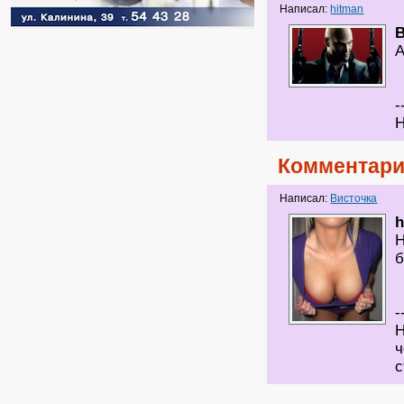
Написал:
hitman
А
-
Н
Комментари
Написал:
Висточка
h
Н
б
-
Н
ч