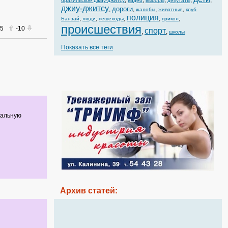
,
,
,
,
,
бразильское джиу-джитсу
видео
выборы
депутаты
джиу-джитсу
дороги
,
,
,
,
жалобы
животные
клуб
полиция
,
,
,
,
,
Банзай
люди
пешеходы
прикол
происшествия
15
-10
спорт
,
,
школы
Показать все теги
мальную
Архив статей: