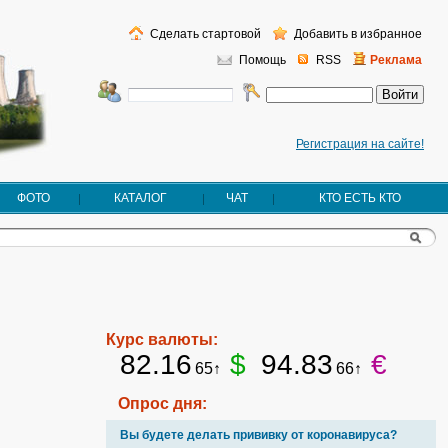
Сделать стартовой
Добавить в избранное
Помощь
RSS
Реклама
Регистрация на сайте!
ФОТО
КАТАЛОГ
ЧАТ
КТО ЕСТЬ КТО
Курс валюты:
82.16
$
94.83
€
65↑
66↑
Опрос дня:
Вы будете делать прививку от коронавируса?