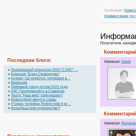
Категория:
Новос
Комментарии:
по
Информа
Посетители, находя
Комментарий
Последнии блоги:
Написал:
Avedi
»
Телефонный оператор OOO “СЭЛС” ...
»
Блинная "Блин.Сковородка"
»
почему так неуютно, неубрано в ...
»
Вакансия
»
Любимый город летом 2021 года
»
АЗС Газпромнефть в Северске
»
Театр "Наш мир" приглашает!
»
Новогодняя минута славы
»
Утерен телефон Redmi note 8 pr ...
»
розыгрыш или хулиганство?
Комментарий
Написал:
Rename