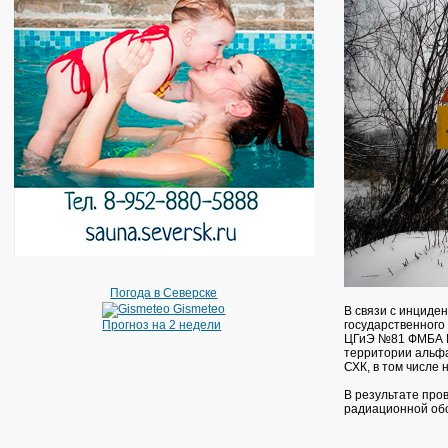
Погода в Северске
Gismeteo
В связи с инциде
Прогноз на 2 недели
государственного
ЦГиЭ №81 ФМБА Ро
территории альфа
СХК, в том числе 
В результате про
радиационной обс