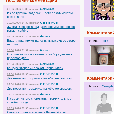
Последние
комментарии
:
alex33kaw
20.06.2026 07:33
написал
Из-за крупной задолженности по алиментам
северчанин...
С Е В Е Р С К
19.05.2026 14:30
написал
Житель Северска под давлением мошенников
вскрыл сейф...
Комментарий
барыга
04.05.2026 21:25
написал
Власти планируют наполнить высохшее озеро
Написал:
Tofik
из Томи
барыга
23.04.2026 21:39
написал
Стартовало голосование по выбору дизайн-
проектов для...
alex33kaw
07.04.2026 15:18
написал
Конкурс чтецов «Колокол Чернобыля»
С Е В Е Р С К
04.04.2026 18:35
написал
Комментарий
Две невестки подрались на юбилее свекрови
С Е В Е Р С К
04.04.2026 18:34
написал
Написал:
Grazgda
Две невестки подрались на юбилее свекрови
барыга
27.03.2026 19:54
написал
Из-за активного снеготаяния коммунальные
службы города...
С Е В Е Р С К
07.03.2026 22:33
написал
Северск принял участие в Лыжне России