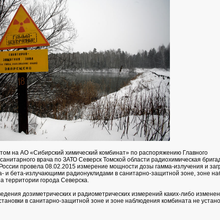
нтом на АО «Сибирский химический комбинат» по распоряжению Главного
 санитарного врача по ЗАТО Северск Томской области радиохимическая бриг
ссии провела 08.02.2015 измерение мощности дозы гамма-излучения и заг
- и бета-излучающими радионуклидами в санитарно-защитной зоне, зоне н
на территории города Северска.
ведения дозиметрических и радиометрических измерений каких-либо измене
тановки в санитарно-защитной зоне и зоне наблюдения комбината не устано