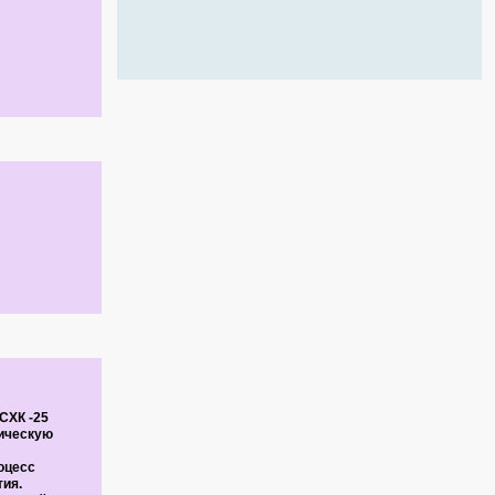
СХК -25
гическую
оцесс
тия.