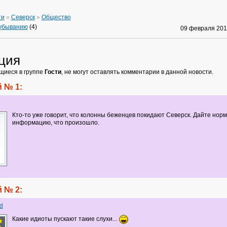
ти
»
Северск
»
Общество
 убыванию
(4)
09 февраля 20
ция
щиеся в группе
Гости
, не могут оставлять комментарии в данной новости.
 № 1:
Кто-то уже говорит, что колонны беженцев покидают Северск. Дайте нор
информацию, что произошло.
 № 2:
d
Какие идиоты пускают такие слухи...