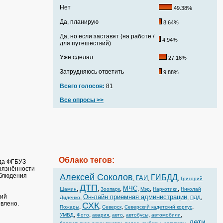
Нет
49.38%
Да, планирую
8.64%
Да, но если заставят (на работе /
4.94%
для путешествий)
Уже сделал
27.16%
Затрудняюсь ответить
9.88%
Всего голосов:
81
Все опросы >>
Облако тегов:
ада ФГБУЗ
рязнённости
аблюдения
Алексей Соколов
ГИБДД
ГАИ
,
,
,
Григорий
ДТП
МЧС
,
,
,
,
,
,
Шамин
Зоопарк
Мэр
Наркотики
Николай
ний
Он-лайн приемная администрации
,
,
,
Диденко
ПДД
влено.
СХК
,
,
,
,
Пожары
Северск
Северский кадетский корпус
,
,
,
,
,
,
УМВД
Фото
авария
авто
автобусы
автомобили
дети