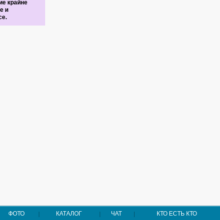
ие крайне
е и
се.
ФОТО
КАТАЛОГ
ЧАТ
КТО ЕСТЬ КТО