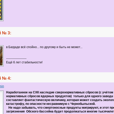
 № 3:
в Багдаде всё спойно... по другому и быть не может...
--------------------
Ещё 6 лет стабильности!
 № 4:
nin
Наработанное на СХК наследие сверхнормативных сбросов (с учётом
нормативных сбросов ядерных продуктов) только для одного завода 
составляет фантастическую величину, которая может создать эколо
катастрофу, по опасности несравнимую с Чернобыльской.
Не надо забывать, что смертоносные продукты мигрируют, и этот пр
загрязнения Обского бассейна будет продолжаться многие тысячиле