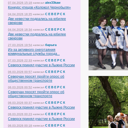
alex33kaw
07.04.2026 15:18
написал
Конкурс чтецов «Колокол Чернобыля»
С Е В Е Р С К
04.04.2026 18:35
написал
Две невестки подрались на юбилее
свекрови
С Е В Е Р С К
04.04.2026 18:34
написал
Две невестки подрались на юбилее
свекрови
барыга
27.03.2026 19:54
написал
Из-за активного снеготаяния
коммунальные службы города...
С Е В Е Р С К
07.03.2026 22:33
написал
Северск принял участие в Лыжне России
С Е В Е Р С К
06.03.2026 00:57
написал
Северчан просят пройти опрос об
общественном транспорте
С Е В Е Р С К
06.03.2026 00:52
написал
Северчан просят пройти опрос об
общественном транспорте
С Е В Е Р С К
06.03.2026 00:37
написал
Северск принял участие в Лыжне России
С Е В Е Р С К
06.03.2026 00:23
написал
Северск принял участие в Лыжне России
С Е В Е Р С К
06.03.2026 00:18
написал