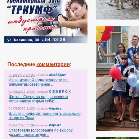
Последние
комментарии
:
alex33kaw
20.06.2026 07:33
написал
Из-за крупной задолженности по
алиментам северчанин...
С Е В Е Р С К
19.05.2026 14:30
написал
Житель Северска под давлением
мошенников вскрыл сейф...
барыга
04.05.2026 21:25
написал
Власти планируют наполнить высохшее
озеро из Томи
барыга
23.04.2026 21:39
написал
Стартовало голосование по выбору
дизайн-проектов для...