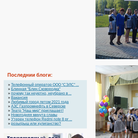
Последнии блоги:
»
Телефонный оператор OOO “СЭЛС” ...
»
Блинная "Блин.Сковородка"
»
почему так неуютно, неубрано в ...
»
Вакансия
»
Любимый город летом 2021 года
»
АЗС Газпромнефть в Северске
»
Театр "Наш мир" приглашает!
»
Новогодняя минута славы
»
Утерен телефон Redmi note 8 pr ...
»
розыгрыш или хулиганство?